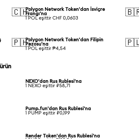
Polygon Network Token'dan İsviçre
🇨🇭
🇧
Frangı'na
1 POL eşittir CHF 0,0603
ş
Polygon Network Token'dan Filipin
🇵🇭
🇵
Pezosu'na
1 POL eşittir ₱4,54
ürün
NEXO'dan Rus Rublesi'na
1 NEXO eşittir ₽58,71
Pump.fun'dan Rus Rublesi'na
1 PUMP eşittir ₽0,199
Render Token'dan Rus Rublesi'na