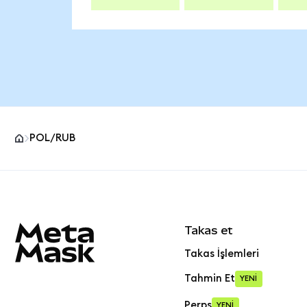
POL/RUB
MetaMask site alt bilgisi
Takas et
Takas İşlemleri
Tahmin Et
YENİ
Perps
YENİ