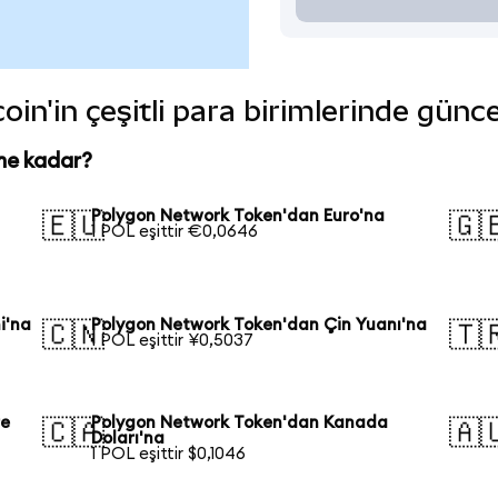
n'in çeşitli para birimlerinde günce
ne kadar?
Polygon Network Token'dan Euro'na
🇪🇺
🇬
1 POL eşittir €0,0646
i'na
Polygon Network Token'dan Çin Yuanı'na
🇨🇳
🇹
1 POL eşittir ¥0,5037
re
Polygon Network Token'dan Kanada
🇨🇦
🇦
Doları'na
1 POL eşittir $0,1046