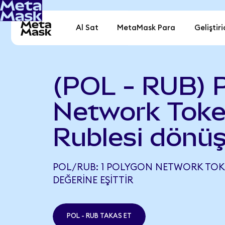
Al Sat
MetaMask Para
Geliştiri
(POL - RUB) 
Network Toke
Rublesi dönüş
POL/RUB: 1 POLYGON NETWORK TOKE
DEĞERINE EŞITTIR
POL - RUB TAKAS ET