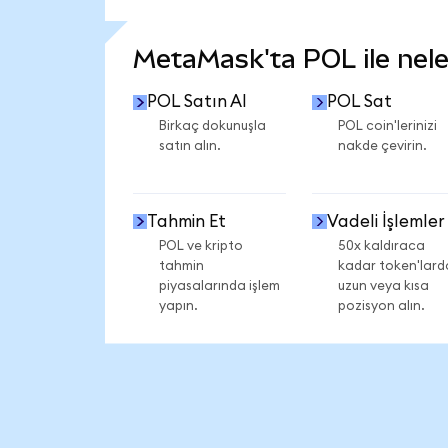
DAHA FAZLA İSTATİSTİK GÖR
MetaMask'ta POL ile neler
POL Satın Al
POL Sat
Birkaç dokunuşla
POL coin'lerinizi
satın alın.
nakde çevirin.
Tahmin Et
Vadeli İşlemler
POL ve kripto
50x kaldıraca
tahmin
kadar token'lard
piyasalarında işlem
uzun veya kısa
yapın.
pozisyon alın.