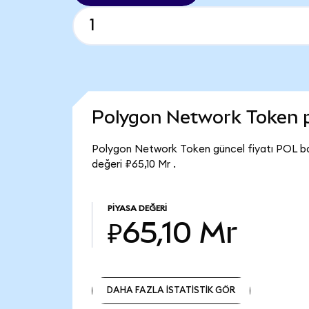
Polygon Network Token 
Polygon Network Token güncel fiyatı POL ba
değeri ₽65,10 Mr .
PIYASA DEĞERI
₽65,10 Mr
DAHA FAZLA İSTATİSTİK GÖR