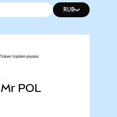
RUB
 Token toplam piyasa
Z
 Mr
POL