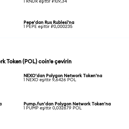
1 RNDR eşittir ₽109,34
Pepe'dan Rus Rublesi'na
1 PEPE eşittir ₽0,000235
rk Token (POL) coin'e çevirin
NEXO'dan Polygon Network Token'na
1 NEXO eşittir 9,6426 POL
a
Pump.fun'dan Polygon Network Token'na
1 PUMP eşittir 0,032679 POL