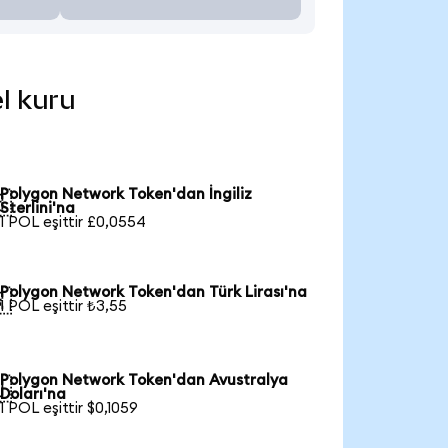
l kuru
Polygon Network Token'dan İngiliz

Sterlini'na
1 POL eşittir £0,0554
Polygon Network Token'dan Türk Lirası'na

1 POL eşittir ₺3,55
Polygon Network Token'dan Avustralya

Doları'na
1 POL eşittir $0,1059