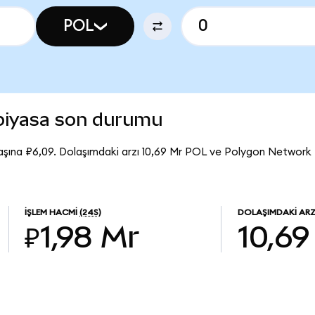
POL
piyasa son durumu
şına ₽6,09. Dolaşımdaki arzı 10,69 Mr POL ve Polygon Network
İŞLEM HACMI
(24S)
DOLAŞIMDAKI AR
₽1,98 Mr
10,69