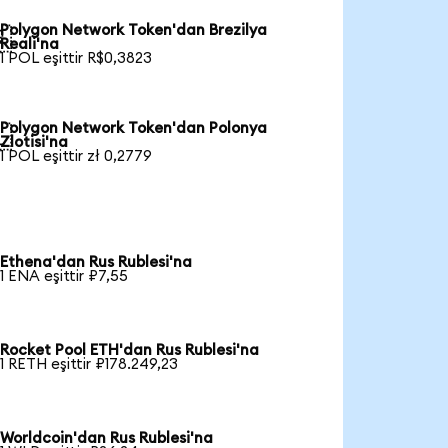
Polygon Network Token'dan Brezilya

Reali'na
1 POL eşittir R$0,3823
Polygon Network Token'dan Polonya

Zlotisi'na
1 POL eşittir zł 0,2779
Ethena'dan Rus Rublesi'na
1 ENA eşittir ₽7,55
Rocket Pool ETH'dan Rus Rublesi'na
1 RETH eşittir ₽178.249,23
Worldcoin'dan Rus Rublesi'na