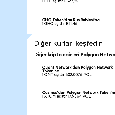
1 ETC eşittir ₽527,92
GHO Token'dan Rus Rublesi'na
1 GHO eşittir ₽81,45
Diğer kurları keşfedin
Diğer kripto coinleri Polygon Netwo
Quant Network'dan Polygon Network
Token'na
1 QNT eşittir 802,0075 POL
Cosmos'dan Polygon Network Token'n
1 ATOM eşittir 17,9564 POL