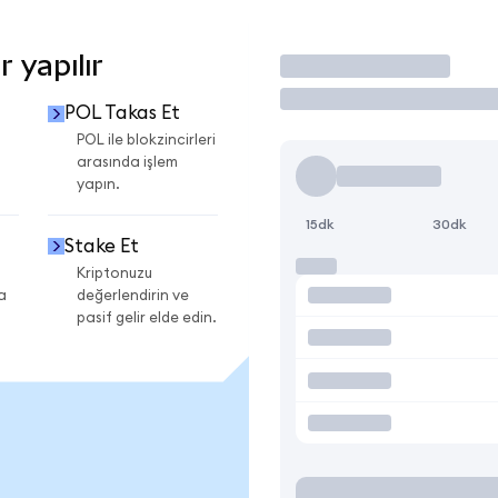
 yapılır
İşlem Yap
POL Takas Et
POL ile blokzincirleri
arasında işlem
yapın.
15dk
30dk
Stake Et
Kriptonuzu
a
değerlendirin ve
pasif gelir elde edin.