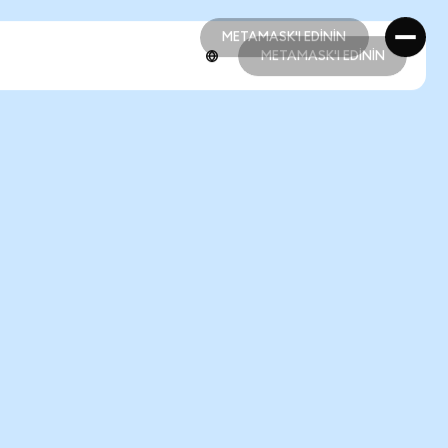
METAMASK'I EDİNİN
METAMASK'I EDİNİN
METAMASK'I EDİNİN
METAMASK'I EDİNİN