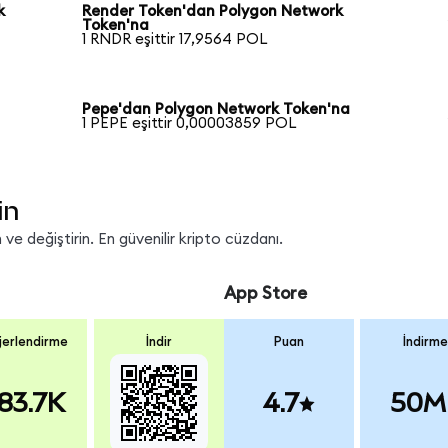
k
Render Token'dan Polygon Network
Token'na
1 RNDR eşittir 17,9564 POL
Pepe'dan Polygon Network Token'na
1 PEPE eşittir 0,00003859 POL
in
ve değiştirin. En güvenilir kripto cüzdanı.
App Store
erlendirme
İndir
Puan
İndirme
83.7K
4.7
50M