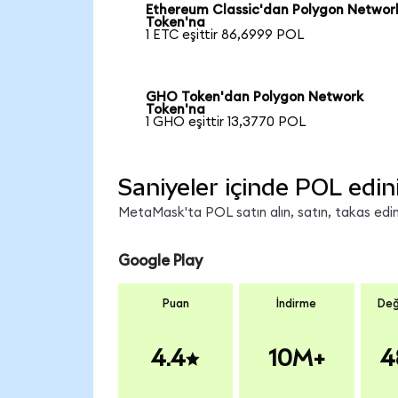
Ethereum Classic'dan Polygon Networ
Token'na
1 ETC eşittir 86,6999 POL
GHO Token'dan Polygon Network
Token'na
1 GHO eşittir 13,3770 POL
Saniyeler içinde POL edin
MetaMask'ta POL satın alın, satın, takas edin 
Google Play
Puan
İndirme
Değ
4.4
10M+
4