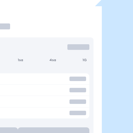
1sa
4sa
1G