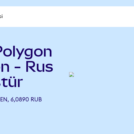
ci
Polygon
n - Rus
tür
N, 6,0890 RUB