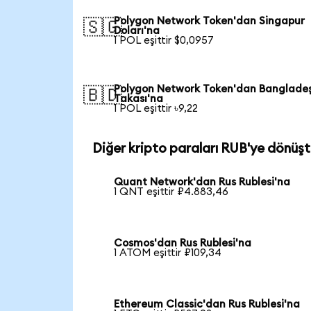
Polygon Network Token'dan Singapur
🇸🇬
Doları'na
1 POL eşittir $0,0957
Polygon Network Token'dan Banglade
🇧🇩
Takası'na
1 POL eşittir ৳9,22
Diğer kripto paraları RUB'ye dönüşt
Quant Network'dan Rus Rublesi'na
1 QNT eşittir ₽4.883,46
Cosmos'dan Rus Rublesi'na
1 ATOM eşittir ₽109,34
Ethereum Classic'dan Rus Rublesi'na