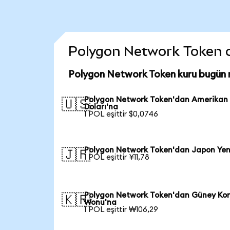
Polygon Network Token coi
Polygon Network Token kuru bugün 
Polygon Network Token'dan Amerikan
🇺🇸
Doları'na
1 POL eşittir $0,0746
Polygon Network Token'dan Japon Yen
🇯🇵
1 POL eşittir ¥11,78
Polygon Network Token'dan Güney Ko
🇰🇷
Wonu'na
1 POL eşittir ₩106,29