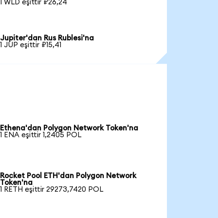
1 WLD eşittir ₽26,24
Jupiter'dan Rus Rublesi'na
1 JUP eşittir ₽15,41
Ethena'dan Polygon Network Token'na
1 ENA eşittir 1,2405 POL
Rocket Pool ETH'dan Polygon Network
Token'na
1 RETH eşittir 29273,7420 POL