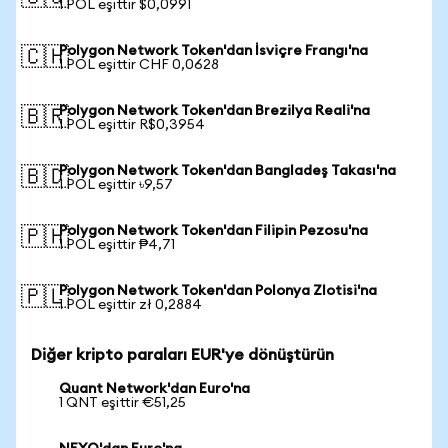
1 POL eşittir $0,0991
Polygon Network Token'dan İsviçre Frangı'na
🇨🇭
1 POL eşittir CHF 0,0628
Polygon Network Token'dan Brezilya Reali'na
🇧🇷
1 POL eşittir R$0,3954
Polygon Network Token'dan Bangladeş Takası'na
🇧🇩
1 POL eşittir ৳9,57
Polygon Network Token'dan Filipin Pezosu'na
🇵🇭
1 POL eşittir ₱4,71
Polygon Network Token'dan Polonya Zlotisi'na
🇵🇱
1 POL eşittir zł 0,2884
Diğer kripto paraları EUR'ye dönüştürün
Quant Network'dan Euro'na
1 QNT eşittir €51,25