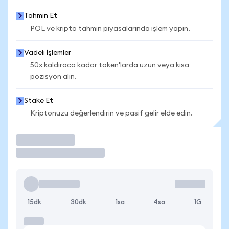
Tahmin Et
POL ve kripto tahmin piyasalarında işlem yapın.
Vadeli İşlemler
50x kaldıraca kadar token'larda uzun veya kısa
pozisyon alın.
Stake Et
Kriptonuzu değerlendirin ve pasif gelir elde edin.
İşlem Yap
15dk
30dk
1sa
4sa
1G