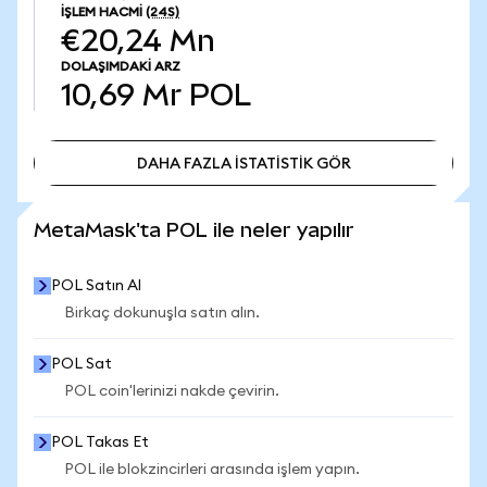
İŞLEM HACMI
(24S)
€20,24 Mn
DOLAŞIMDAKI ARZ
10,69 Mr
POL
DAHA FAZLA İSTATİSTİK GÖR
DAHA FAZLA İSTATİSTİK GÖR
MetaMask'ta POL ile neler yapılır
POL Satın Al
Birkaç dokunuşla satın alın.
POL Sat
POL coin'lerinizi nakde çevirin.
POL Takas Et
POL ile blokzincirleri arasında işlem yapın.