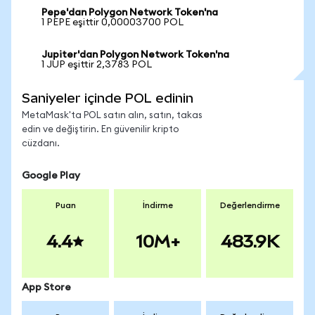
Pepe'dan Polygon Network Token'na
1 PEPE eşittir 0,00003700 POL
Jupiter'dan Polygon Network Token'na
1 JUP eşittir 2,3783 POL
Saniyeler içinde POL edinin
MetaMask'ta POL satın alın, satın, takas
edin ve değiştirin. En güvenilir kripto
cüzdanı.
Google Play
Puan
İndirme
Değerlendirme
4.4
10M+
483.9K
App Store