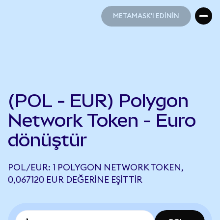
METAMASK'I EDİNİN
METAMASK'I EDİNİN
(POL - EUR) Polygon
Network Token - Euro
dönüştür
POL/EUR: 1 POLYGON NETWORK TOKEN,
0,067120 EUR DEĞERINE EŞITTIR