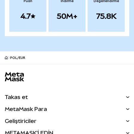
Puan
İndirme
Değerlendirme
4.7
50M+
75.8K
POL/EUR
MetaMask site alt bilgisi
Takas et
Takas İşlemleri
MetaMask Para
Tahmin Et
YENİ
Kripto Al
Geliştiriciler
Perps
YENİ
MetaMask Kart
Dökümantasyon
METAMASK'İ EDİN