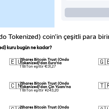
do Tokenized) coin'in çeşitli para bi
ed) kuru bugün ne kadar?
iShares Bitcoin Trust (Ondo
🇪🇺
🇬
Tokenized)'dan Euro'na
1 IBITon eşittir €31,27
iShares Bitcoin Trust (Ondo
🇨🇳
🇹
Tokenized)'dan Çin Yuanı'na
1 IBITon eşittir ¥243,20
iShares Bitcoin Trust (Ondo