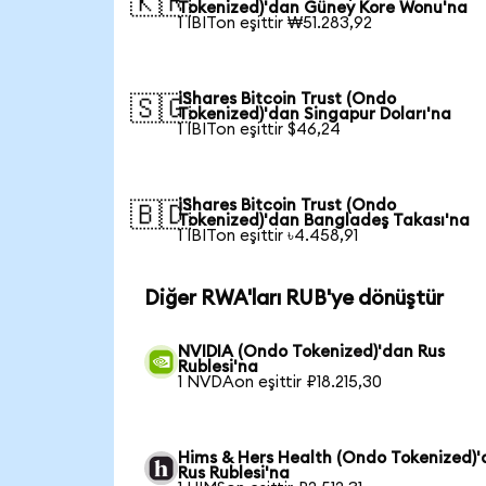
🇰🇷
Tokenized)'dan Güney Kore Wonu'na
1 IBITon eşittir ₩51.283,92
iShares Bitcoin Trust (Ondo
🇸🇬
Tokenized)'dan Singapur Doları'na
1 IBITon eşittir $46,24
iShares Bitcoin Trust (Ondo
🇧🇩
Tokenized)'dan Bangladeş Takası'na
1 IBITon eşittir ৳4.458,91
Diğer RWA'ları RUB'ye dönüştür
NVIDIA (Ondo Tokenized)'dan Rus
Rublesi'na
1 NVDAon eşittir ₽18.215,30
Hims & Hers Health (Ondo Tokenized)
Rus Rublesi'na