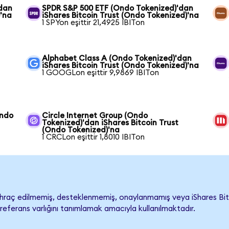
'dan
SPDR S&P 500 ETF (Ondo Tokenized)'dan
)'na
iShares Bitcoin Trust (Ondo Tokenized)'na
1 SPYon eşittir 21,4925 IBITon
Alphabet Class A (Ondo Tokenized)'dan
iShares Bitcoin Trust (Ondo Tokenized)'na
1 GOOGLon eşittir 9,9869 IBITon
Ondo
Circle Internet Group (Ondo
Tokenized)'dan iShares Bitcoin Trust
(Ondo Tokenized)'na
1 CRCLon eşittir 1,8010 IBITon
hraç edilmemiş, desteklenmemiş, onaylanmamış veya iShares Bitcoin
referans varlığını tanımlamak amacıyla kullanılmaktadır.