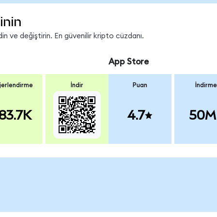
inin
n ve değiştirin. En güvenilir kripto cüzdanı.
App Store
erlendirme
İndir
Puan
İndirme
83.7K
4.7
50M