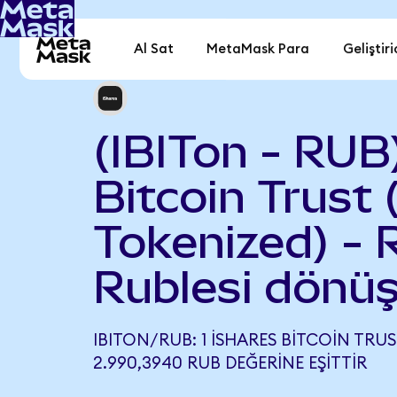
Al Sat
MetaMask Para
Geliştiri
(IBITon - RUB
Bitcoin Trust
Tokenized) - 
Rublesi dönüş
IBITON/RUB: 1 ISHARES BITCOIN TRU
2.990,3940 RUB DEĞERINE EŞITTIR