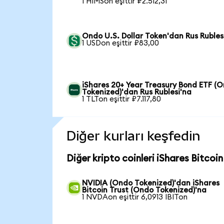
1 HIMSon eşittir ₽2.512,31
Ondo U.S. Dollar Token'dan Rus Rubles
1 USDon eşittir ₽83,00
iShares 20+ Year Treasury Bond ETF (
Tokenized)'dan Rus Rublesi'na
1 TLTon eşittir ₽7.117,80
Diğer kurları keşfedin
Diğer kripto coinleri iShares Bitcoin
NVIDIA (Ondo Tokenized)'dan iShares
Bitcoin Trust (Ondo Tokenized)'na
1 NVDAon eşittir 6,0913 IBITon