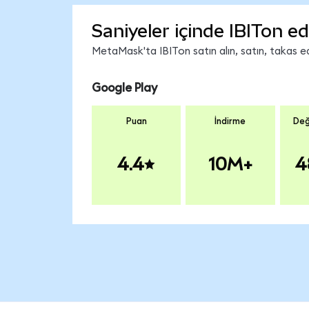
Saniyeler içinde IBITon ed
MetaMask'ta IBITon satın alın, satın, takas edi
Google Play
Puan
İndirme
Değ
4.4
10M+
4