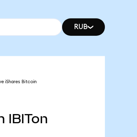
RUB
ve iShares Bitcoin
n
IBITon