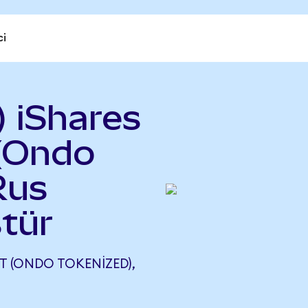
ci
) iShares
 (Ondo
Rus
tür
ST (ONDO TOKENIZED),