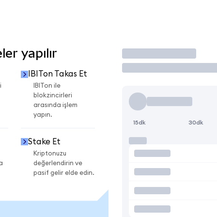
er yapılır
İşlem Yap
IBITon Takas Et
i
IBITon ile
blokzincirleri
arasında işlem
yapın.
15dk
30dk
Stake Et
Kriptonuzu
a
değerlendirin ve
pasif gelir elde edin.