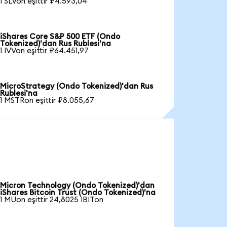
1 SLVon eşittir ₽4.593,04
iShares Core S&P 500 ETF (Ondo
Tokenized)'dan Rus Rublesi'na
1 IVVon eşittir ₽64.451,97
MicroStrategy (Ondo Tokenized)'dan Rus
Rublesi'na
1 MSTRon eşittir ₽8.055,67
Micron Technology (Ondo Tokenized)'dan
iShares Bitcoin Trust (Ondo Tokenized)'na
1 MUon eşittir 24,8025 IBITon