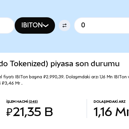
IBITON
ndo Tokenized) piyasa son durumu
 fiyatı IBITon başına ₽2.990,39. Dolaşımdaki arzı 1,16 Mn IBITon 
 ₽3,46 Mr .
İŞLEM HACMI
(24S)
DOLAŞIMDAKI ARZ
₽21,35 B
1,16 M