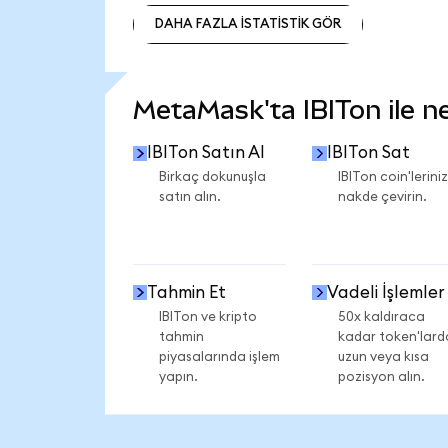
DAHA FAZLA İSTATİSTİK GÖR
DAHA FAZLA İSTATİSTİK GÖR
MetaMask'ta IBITon ile nel
IBITon Satın Al
IBITon Sat
Birkaç dokunuşla
IBITon coin'leriniz
satın alın.
nakde çevirin.
Tahmin Et
Vadeli İşlemler
IBITon ve kripto
50x kaldıraca
tahmin
kadar token'lard
piyasalarında işlem
uzun veya kısa
yapın.
pozisyon alın.