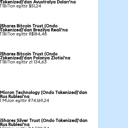

Tokenized)'dan Avustralya Doları'na
1 IBITon eşittir $51,24
iShares Bitcoin Trust (Ondo

Tokenized)'dan Brezilya Reali'na
1 IBITon eşittir R$184,48
iShares Bitcoin Trust (Ondo

Tokenized)'dan Polonya Zlotisi'na
1 IBITon eşittir zł 134,63
Micron Technology (Ondo Tokenized)'dan
Rus Rublesi'na
1 MUon eşittir ₽74.169,24
iShares Silver Trust (Ondo Tokenized)'dan
Rus Rublesi'na