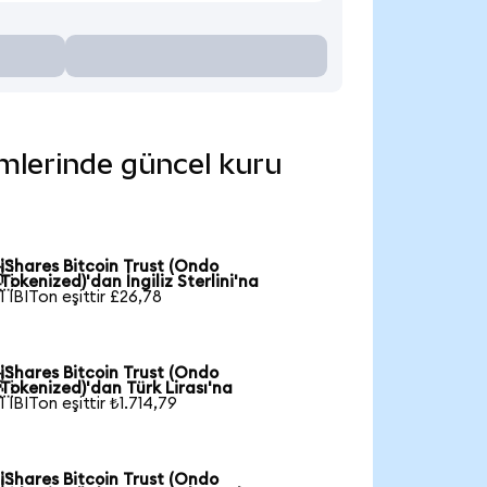
rimlerinde güncel kuru
iShares Bitcoin Trust (Ondo

Tokenized)'dan İngiliz Sterlini'na
1 IBITon eşittir £26,78
iShares Bitcoin Trust (Ondo

Tokenized)'dan Türk Lirası'na
1 IBITon eşittir ₺1.714,79
iShares Bitcoin Trust (Ondo