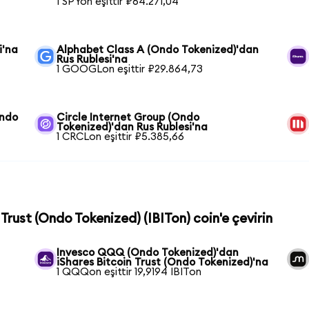
1 SPYon eşittir ₽64.271,04
i'na
Alphabet Class A (Ondo Tokenized)'dan
Rus Rublesi'na
1 GOOGLon eşittir ₽29.864,73
Ondo
Circle Internet Group (Ondo
Tokenized)'dan Rus Rublesi'na
1 CRCLon eşittir ₽5.385,66
 Trust (Ondo Tokenized) (IBITon) coin'e çevirin
Invesco QQQ (Ondo Tokenized)'dan
iShares Bitcoin Trust (Ondo Tokenized)'na
1 QQQon eşittir 19,9194 IBITon