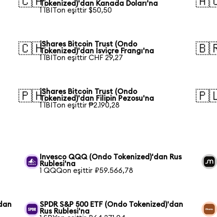
🇨🇦
🇦
Tokenized)'dan Kanada Doları'na
1 IBITon eşittir $50,50
iShares Bitcoin Trust (Ondo
🇨🇭
🇧
Tokenized)'dan İsviçre Frangı'na
1 IBITon eşittir CHF 29,27
iShares Bitcoin Trust (Ondo
🇵🇭
🇵
Tokenized)'dan Filipin Pezosu'na
1 IBITon eşittir ₱2.190,28
Invesco QQQ (Ondo Tokenized)'dan Rus
Rublesi'na
1 QQQon eşittir ₽59.566,78
'dan
SPDR S&P 500 ETF (Ondo Tokenized)'dan
Rus Rublesi'na