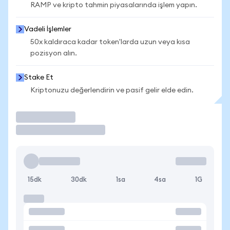
RAMP ve kripto tahmin piyasalarında işlem yapın.
Vadeli İşlemler
50x kaldıraca kadar token'larda uzun veya kısa
pozisyon alın.
Stake Et
Kriptonuzu değerlendirin ve pasif gelir elde edin.
İşlem Yap
15dk
30dk
1sa
4sa
1G