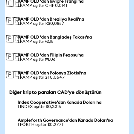
RAMP OLD 'dan İsviçre Frangı'na
🇨🇭
1 RAMP eşittir CHF 0,0141
RAMP OLD 'dan Brezilya Reali'na
🇧🇷
1 RAMP eşittir R$0,0887
RAMP OLD 'dan Bangladeş Takası'na
🇧🇩
1 RAMP eşittir ৳2,15
RAMP OLD 'dan Filipin Pezosu'na
🇵🇭
1 RAMP eşittir ₱1,06
RAMP OLD 'dan Polonya Zlotisi'na
🇵🇱
1 RAMP eşittir zł 0,0647
Diğer kripto paraları CAD'ye dönüştürün
Index Cooperative'dan Kanada Doları'na
1 INDEX eşittir $0,3315
Ampleforth Governance'dan Kanada Doları'na
1 FORTH eşittir $0,2771