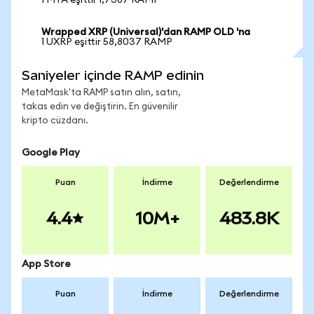
1 MTA eşittir 1,7387 RAMP
Wrapped XRP (Universal)'dan RAMP OLD 'na
1 UXRP eşittir 58,8037 RAMP
Saniyeler içinde RAMP edinin
MetaMask'ta RAMP satın alın, satın,
takas edin ve değiştirin. En güvenilir
kripto cüzdanı.
Google Play
Puan
İndirme
Değerlendirme
4.4
10M+
483.8K
App Store
Puan
İndirme
Değerlendirme