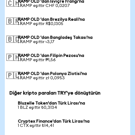
RAMP OLD 'dan İsviçre Frangı'na
🇨🇭
1 RAMP eşittir CHF 0,0207
RAMP OLD 'dan Brezilya Reali'na
🇧🇷
1 RAMP eşittir R$0,1305
RAMP OLD 'dan Bangladeş Takası'na
🇧🇩
1 RAMP eşittir ৳3,17
RAMP OLD 'dan Filipin Pezosu'na
🇵🇭
1 RAMP eşittir ₱1,56
RAMP OLD 'dan Polonya Zlotisi'na
🇵🇱
1 RAMP eşittir zł 0,0953
Diğer kripto paraları TRY'ye dönüştürün
Bluzelle Token'dan Türk Lirası'na
1 BLZ eşittir ₺0,3134
Cryptex Finance'dan Türk Lirası'na
1 CTX eşittir ₺14,41