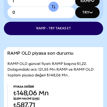
RAMP
TRY
RAMP - TRY TAKAS ET
RAMP OLD piyasa son durumu
RAMP OLD güncel fiyatı RAMP başına ₺1,22.
Dolaşımdaki arzı 121,55 Mn RAMP ve RAMP OLD
toplam piyasa değeri ₺148,06 Mn .
PIYASA DEĞERI
₺148,06 Mn
İŞLEM HACMI
(24S)
₺587,71