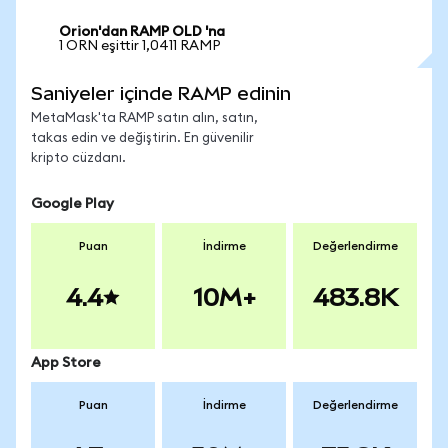
Orion'dan RAMP OLD 'na
1 ORN eşittir 1,0411 RAMP
Saniyeler içinde RAMP edinin
MetaMask'ta RAMP satın alın, satın,
takas edin ve değiştirin. En güvenilir
kripto cüzdanı.
Google Play
Puan
İndirme
Değerlendirme
4.4
10M+
483.8K
App Store
Puan
İndirme
Değerlendirme