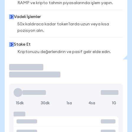
RAMP ve kripto tahmin piyasalarında işlem yapın.
Vadeli İşlemler
50x kaldıraca kadar token'larda uzun veya kısa
pozisyon alın.
Stake Et
Kriptonuzu değerlendirin ve pasif gelir elde edin.
İşlem Yap
15dk
30dk
1sa
4sa
1G