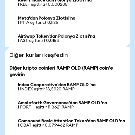
Reef Finance'dan Polonya Zlotisi'na
1 REEF eşittir zł 0,000205
Meta'dan Polonya Zlotisi'na
1 MTA eşittir zł 0,1125
AirSwap Token'dan Polonya Zlotisi'na
1 AST eşittir zł 0,0153
Diğer kurları keşfedin
Diğer kripto coinleri RAMP OLD (RAMP) coin'e
çevirin
Index Cooperative'dan RAMP OLD 'na
1 INDEX eşittir 13,5920 RAMP
Ampleforth Governance'dan RAMP OLD 'na
1 FORTH eşittir 11,3621 RAMP
Compound Basic Attention Token'dan RAMP OLD 'na
1 CBAT eşittir 0,079462 RAMP