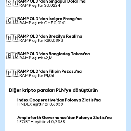
RAMP OLD 'dan Singapur Doları'na
🇸🇬
1 RAMP eşittir $0,0224
RAMP OLD 'dan İsviçre Frangı'na
🇨🇭
1 RAMP eşittir CHF 0,0141
RAMP OLD 'dan Brezilya Reali'na
🇧🇷
1 RAMP eşittir R$0,0893
RAMP OLD 'dan Bangladeş Takası'na
🇧🇩
1 RAMP eşittir ৳2,16
RAMP OLD 'dan Filipin Pezosu'na
🇵🇭
1 RAMP eşittir ₱1,06
Diğer kripto paraları PLN'ye dönüştürün
Index Cooperative'dan Polonya Zlotisi'na
1 INDEX eşittir zł 0,8838
Ampleforth Governance'dan Polonya Zlotisi'na
1 FORTH eşittir zł 0,7388