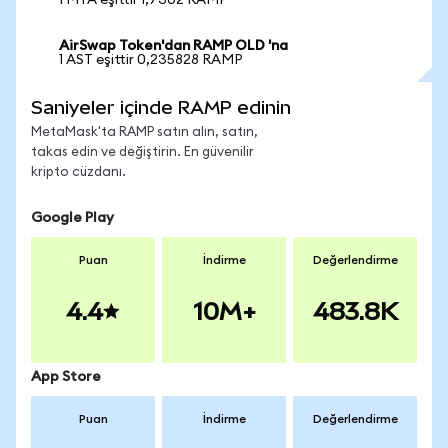
1 MTA eşittir 1,7302 RAMP
AirSwap Token'dan RAMP OLD 'na
1 AST eşittir 0,235828 RAMP
Saniyeler içinde RAMP edinin
MetaMask'ta RAMP satın alın, satın,
takas edin ve değiştirin. En güvenilir
kripto cüzdanı.
Google Play
Puan
İndirme
Değerlendirme
4.4
10M+
483.8K
App Store
Puan
İndirme
Değerlendirme