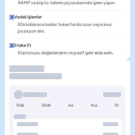
RAMP ve kripto tahmin piyasalarında işlem yapın.
Vadeli İşlemler
50x kaldıraca kadar token'larda uzun veya kısa
pozisyon alın.
Stake Et
Kriptonuzu değerlendirin ve pasif gelir elde edin.
İşlem Yap
15dk
30dk
1sa
4sa
1G