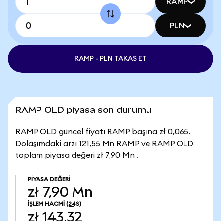
RAMP
PLN
RAMP - PLN TAKAS ET
RAMP OLD piyasa son durumu
RAMP OLD güncel fiyatı RAMP başına zł 0,065.
Dolaşımdaki arzı 121,55 Mn RAMP ve RAMP OLD
toplam piyasa değeri zł 7,90 Mn .
PIYASA DEĞERI
zł 7,90 Mn
İŞLEM HACMI
(24S)
zł 143,32