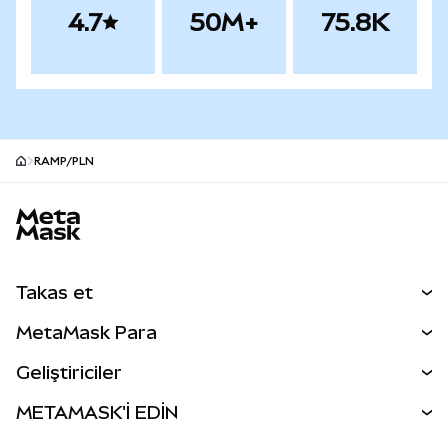
4.7
50M+
75.8K
RAMP/PLN
MetaMask site alt bilgisi
Takas et
Takas İşlemleri
MetaMask Para
Tahmin Et
YENİ
Kripto Al
Geliştiriciler
Perps
YENİ
MetaMask Kart
Dökümantasyon
METAMASK'İ EDİN
RWA'lar
mUSD
YENİ
Kontrol Paneli
İşlem Kalkanı