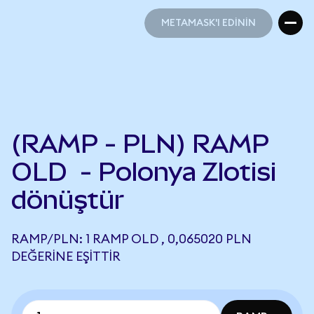
METAMASK'I EDİNİN
METAMASK'I EDİNİN
(RAMP - PLN) RAMP
OLD - Polonya Zlotisi
dönüştür
RAMP/PLN: 1 RAMP OLD , 0,065020 PLN
DEĞERINE EŞITTIR