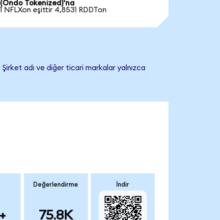
(Ondo Tokenized)'na
1 NFLXon eşittir 4,8531 RDDTon
Şirket adı ve diğer ticari markalar yalnızca
Değerlendirme
İndir
+
75.8K