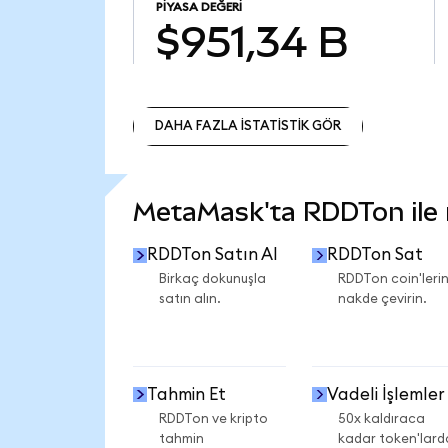
PIYASA DEĞERI
$951,34 B
DAHA FAZLA İSTATİSTİK GÖR
DAHA FAZLA İSTATİSTİK GÖR
MetaMask'ta RDDTon ile n
RDDTon Satın Al
RDDTon Sat
Birkaç dokunuşla
RDDTon coin'lerin
satın alın.
nakde çevirin.
Tahmin Et
Vadeli İşlemler
RDDTon ve kripto
50x kaldıraca
tahmin
kadar token'lard