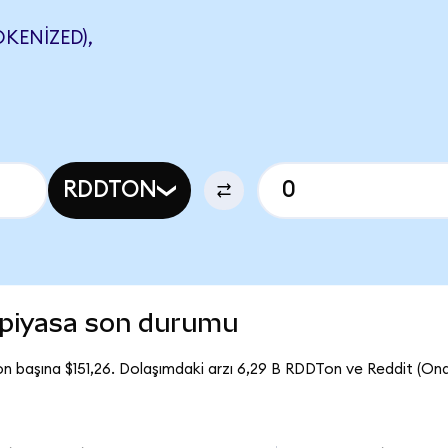
KENIZED),
RDDTON
 piyasa son durumu
n başına $151,26. Dolaşımdaki arzı 6,29 B RDDTon ve Reddit (O