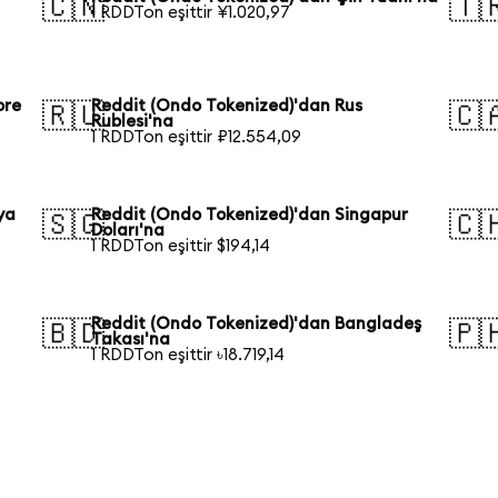
🇨🇳
🇹
1 RDDTon eşittir ¥1.020,97
ore
Reddit (Ondo Tokenized)'dan Rus
🇷🇺
🇨
Rublesi'na
1 RDDTon eşittir ₽12.554,09
ya
Reddit (Ondo Tokenized)'dan Singapur
🇸🇬
🇨
Doları'na
1 RDDTon eşittir $194,14
Reddit (Ondo Tokenized)'dan Bangladeş
🇧🇩
🇵
Takası'na
1 RDDTon eşittir ৳18.719,14