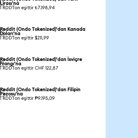

Lirası'na
1 RDDTon eşittir ₺7.198,94
Reddit (Ondo Tokenized)'dan Kanada

Doları'na
1 RDDTon eşittir $211,99
Reddit (Ondo Tokenized)'dan İsviçre

Frangı'na
1 RDDTon eşittir CHF 122,87
Reddit (Ondo Tokenized)'dan Filipin

Pezosu'na
1 RDDTon eşittir ₱9.195,09