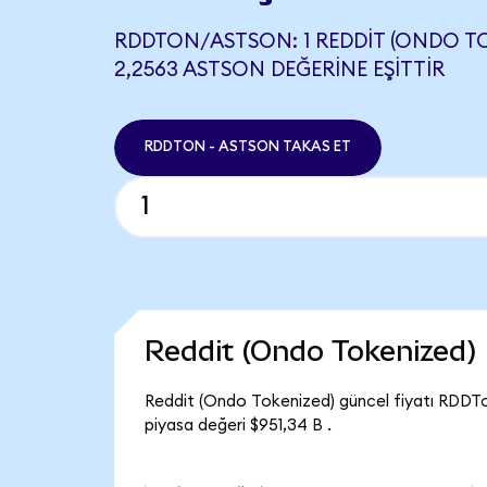
RDDTON/ASTSON: 1 REDDIT (ONDO TO
2,2563 ASTSON DEĞERINE EŞITTIR
RDDTON - ASTSON TAKAS ET
Reddit (Ondo Tokenized)
Reddit (Ondo Tokenized) güncel fiyatı RDDTo
piyasa değeri $951,34 B .