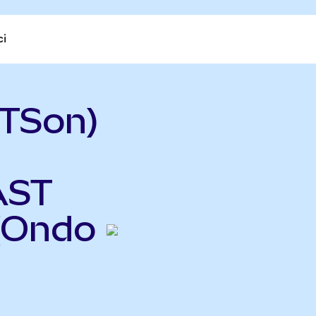
ci
TSon)
AST
(Ondo