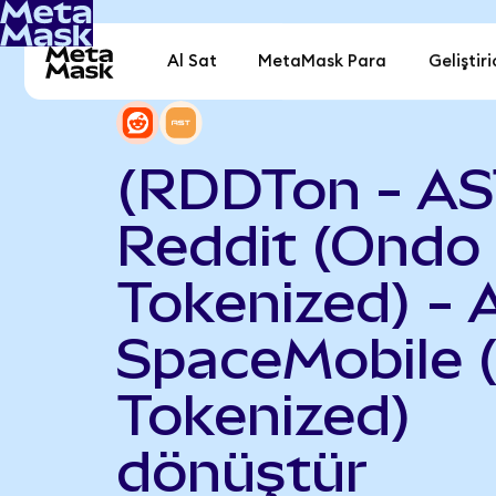
Al Sat
MetaMask Para
Geliştiri
(RDDTon - AS
Reddit (Ondo
Tokenized) - 
SpaceMobile 
Tokenized)
dönüştür