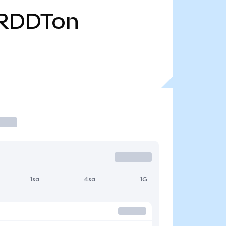
RDDTon
1sa
4sa
1G