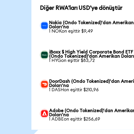
Diğer RWA'ları USD'ye dönüştür
Nokia (Ondo Tokenized)'dan Amerikan
Doları'na
1 NOKon eşittir $9,49
iBoxx $ High Yield Corporate Bond ETF
(Ondo Tokenized)'dan Amerikan Doları
1 HYGon eşittir $83,72
DoorDash (Ondo Tokenized)'dan Amer
Doları'na
1 DASHon eşittir $210,96
Adobe (Ondo Tokenized)'dan Amerika
Doları'na
1 ADBEon eşittir $256,69