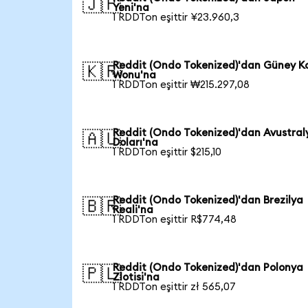
🇯🇵
Yeni'na
1 RDDTon eşittir ¥23.960,3
Reddit (Ondo Tokenized)'dan Güney K
🇰🇷
Wonu'na
1 RDDTon eşittir ₩215.297,08
Reddit (Ondo Tokenized)'dan Avustral
🇦🇺
Doları'na
1 RDDTon eşittir $215,10
Reddit (Ondo Tokenized)'dan Brezilya
🇧🇷
Reali'na
1 RDDTon eşittir R$774,48
Reddit (Ondo Tokenized)'dan Polonya
🇵🇱
Zlotisi'na
1 RDDTon eşittir zł 565,07