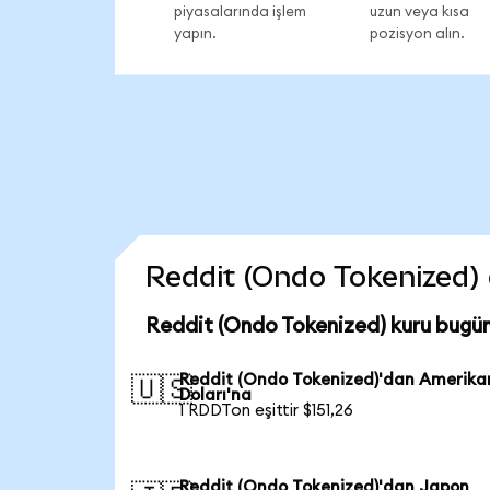
piyasalarında işlem
uzun veya kısa
yapın.
pozisyon alın.
Reddit (Ondo Tokenized) c
Reddit (Ondo Tokenized) kuru bugü
Reddit (Ondo Tokenized)'dan Amerika
🇺🇸
Doları'na
1 RDDTon eşittir $151,26
Reddit (Ondo Tokenized)'dan Japon