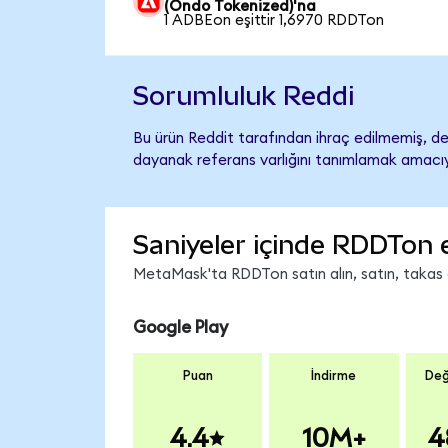
(Ondo Tokenized)'na
1 ADBEon eşittir 1,6970 RDDTon
Sorumluluk Reddi
Bu ürün Reddit tarafından ihraç edilmemiş, des
dayanak referans varlığını tanımlamak amacıyl
Saniyeler içinde RDDTon 
MetaMask'ta RDDTon satın alın, satın, takas ed
Google Play
Puan
İndirme
Değ
4.4
10M+
4