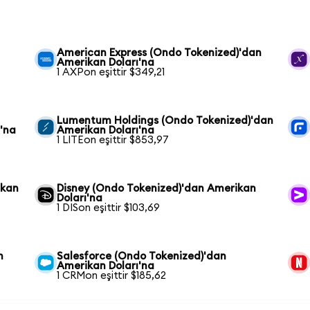
American Express (Ondo Tokenized)'dan
Amerikan Doları'na
1 AXPon eşittir $349,21
Lumentum Holdings (Ondo Tokenized)'dan
'na
Amerikan Doları'na
1 LITEon eşittir $853,97
ikan
Disney (Ondo Tokenized)'dan Amerikan
Doları'na
1 DISon eşittir $103,69
n
Salesforce (Ondo Tokenized)'dan
Amerikan Doları'na
1 CRMon eşittir $185,62