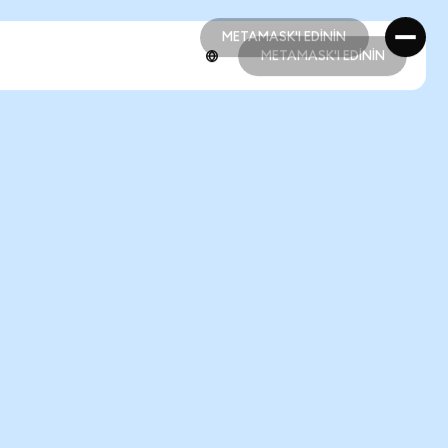
METAMASK'I EDİNİN
METAMASK'I EDİNİN
METAMASK'I EDİNİN
METAMASK'I EDİNİN