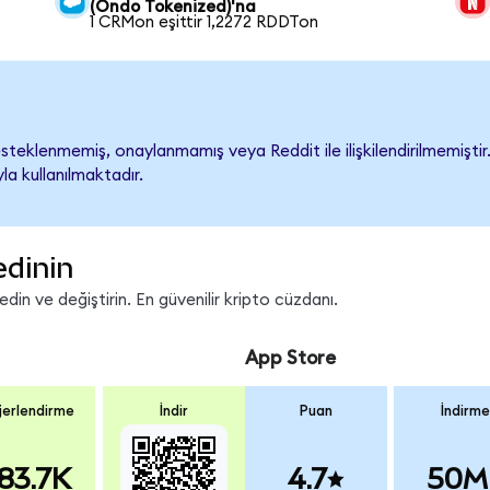
(Ondo Tokenized)'na
1 CRMon eşittir 1,2272 RDDTon
teklenmemiş, onaylanmamış veya Reddit ile ilişkilendirilmemiştir. 
a kullanılmaktadır.
edinin
in ve değiştirin. En güvenilir kripto cüzdanı.
App Store
erlendirme
İndir
Puan
İndirme
83.7K
4.7
50M