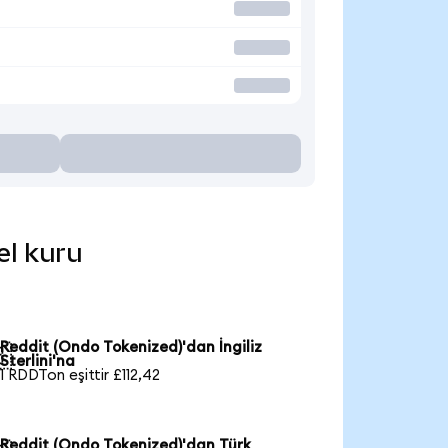
el kuru
Reddit (Ondo Tokenized)'dan İngiliz

Sterlini'na
1 RDDTon eşittir £112,42
Reddit (Ondo Tokenized)'dan Türk