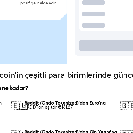
pasif gelir elde edin.
oin'in çeşitli para birimlerinde günc
n ne kadar?
n
Reddit (Ondo Tokenized)'dan Euro'na
🇪🇺
🇬
1 RDDTon eşittir €131,27
Reddit (Ondo Tokenized)'dan Çin Yuanı'na