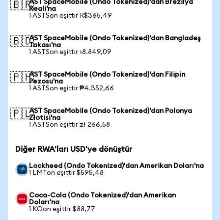
AST SpaceMobile (Ondo Tokenized)'dan Brezilya
🇧🇷
Reali'na
1 ASTSon eşittir R$365,49
AST SpaceMobile (Ondo Tokenized)'dan Bangladeş
🇧🇩
Takası'na
1 ASTSon eşittir ৳8.849,09
AST SpaceMobile (Ondo Tokenized)'dan Filipin
🇵🇭
Pezosu'na
1 ASTSon eşittir ₱4.352,66
AST SpaceMobile (Ondo Tokenized)'dan Polonya
🇵🇱
Zlotisi'na
1 ASTSon eşittir zł 266,58
Diğer RWA'ları USD'ye dönüştür
Lockheed (Ondo Tokenized)'dan Amerikan Doları'na
1 LMTon eşittir $595,48
Coca-Cola (Ondo Tokenized)'dan Amerikan
Doları'na
1 KOon eşittir $88,77