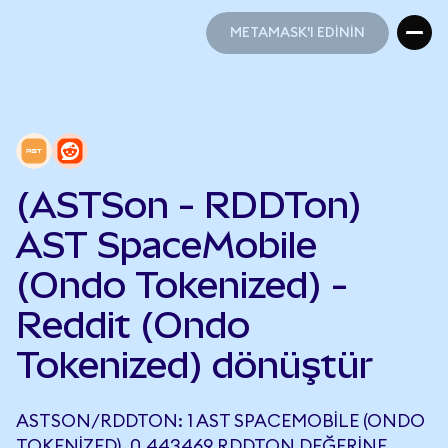
METAMASK'I EDİNİN
METAMASK'I EDİNİN
(ASTSon - RDDTon)
AST SpaceMobile
(Ondo Tokenized) -
Reddit (Ondo
Tokenized) dönüştür
ASTSON/RDDTON: 1 AST SPACEMOBILE (ONDO
TOKENIZED), 0,443469 RDDTON DEĞERINE