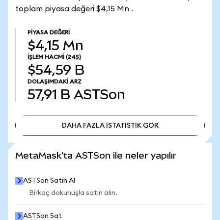
toplam piyasa değeri $4,15 Mn .
PIYASA DEĞERI
$4,15 Mn
İŞLEM HACMI
(24S)
$54,59 B
DOLAŞIMDAKI ARZ
57,91 B
ASTSon
DAHA FAZLA İSTATİSTİK GÖR
DAHA FAZLA İSTATİSTİK GÖR
MetaMask'ta ASTSon ile neler yapılır
ASTSon Satın Al
Birkaç dokunuşla satın alın.
ASTSon Sat