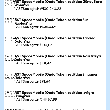
AST SpaceMobile (Ondo Tokenized)'dan Güney Kore
🇰🇷
Wonu'na
1 ASTSon eşittir ₩100.943,23
AST SpaceMobile (Ondo Tokenized)'dan Rus
🇷🇺
Rublesi'na
1 ASTSon eşittir ₽5.850,59
AST SpaceMobile (Ondo Tokenized)'dan Kanada
🇨🇦
Doları'na
1 ASTSon eşittir $100,06
AST SpaceMobile (Ondo Tokenized)'dan Avustralya
🇦🇺
Doları'na
1 ASTSon eşittir $101,46
AST SpaceMobile (Ondo Tokenized)'dan Singapur
🇸🇬
Doları'na
1 ASTSon eşittir $91,64
AST SpaceMobile (Ondo Tokenized)'dan İsviçre
🇨🇭
Frangı'na
1 ASTSon eşittir CHF 57,99