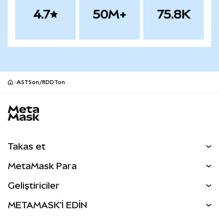
4.7
50M+
75.8K
ASTSon/RDDTon
MetaMask site alt bilgisi
Takas et
Takas İşlemleri
MetaMask Para
Tahmin Et
YENİ
Kripto Al
Geliştiriciler
Perps
YENİ
MetaMask Kart
Dökümantasyon
METAMASK'İ EDİN
RWA'lar
mUSD
YENİ
Kontrol Paneli
İşlem Kalkanı