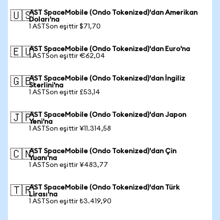
AST SpaceMobile (Ondo Tokenized)'dan Amerikan
🇺🇸
Doları'na
1 ASTSon eşittir $71,70
AST SpaceMobile (Ondo Tokenized)'dan Euro'na
🇪🇺
1 ASTSon eşittir €62,04
AST SpaceMobile (Ondo Tokenized)'dan İngiliz
🇬🇧
Sterlini'na
1 ASTSon eşittir £53,14
AST SpaceMobile (Ondo Tokenized)'dan Japon
🇯🇵
Yeni'na
1 ASTSon eşittir ¥11.314,58
AST SpaceMobile (Ondo Tokenized)'dan Çin
🇨🇳
Yuanı'na
1 ASTSon eşittir ¥483,77
AST SpaceMobile (Ondo Tokenized)'dan Türk
🇹🇷
Lirası'na
1 ASTSon eşittir ₺3.419,90