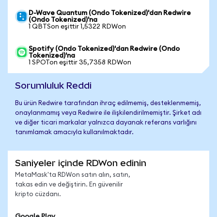
D-Wave Quantum (Ondo Tokenized)'dan Redwire
(Ondo Tokenized)'na
1 QBTSon eşittir 1,5322 RDWon
Spotify (Ondo Tokenized)'dan Redwire (Ondo
Tokenized)'na
1 SPOTon eşittir 35,7358 RDWon
Sorumluluk Reddi
Bu ürün Redwire tarafından ihraç edilmemiş, desteklenmemiş,
onaylanmamış veya Redwire ile ilişkilendirilmemiştir. Şirket adı
ve diğer ticari markalar yalnızca dayanak referans varlığını
tanımlamak amacıyla kullanılmaktadır.
Saniyeler içinde RDWon edinin
MetaMask'ta RDWon satın alın, satın,
takas edin ve değiştirin. En güvenilir
kripto cüzdanı.
Google Play