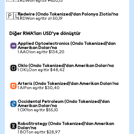
1 RDWon eşittir ₱820,13
Redwire (Ondo Tokenized)'dan Polonya Zlotisi'na
🇵🇱
1 RDWon eşittir zł 50,19
Diğer RWA'ları USD'ye dönüştür
Applied Optoelectronics (Ondo Tokenized)'dan
Amerikan Doları'na
1 AAOIon eşittir $134,20
Oklo (Ondo Tokenized)'dan Amerikan Doları'na
1 OKLOon eşittir $48,42
Arteris (Ondo Tokenized)'dan Amerikan Doları'na
1 AIPon eşittir $30,40
Occidental Petroleum (Ondo Tokenized)'dan
Amerikan Doları'na
1 OXYon eşittir $55,10
RoboStrategy (Ondo Tokenized)'dan Amerikan
Doları'na
1 BOTon eşittir $28,97