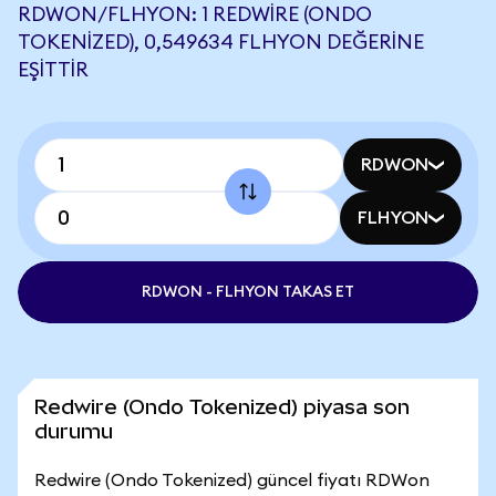
RDWON/FLHYON: 1 REDWIRE (ONDO
TOKENIZED), 0,549634 FLHYON DEĞERINE
EŞITTIR
RDWON
FLHYON
RDWON - FLHYON TAKAS ET
Redwire (Ondo Tokenized) piyasa son
durumu
Redwire (Ondo Tokenized) güncel fiyatı RDWon