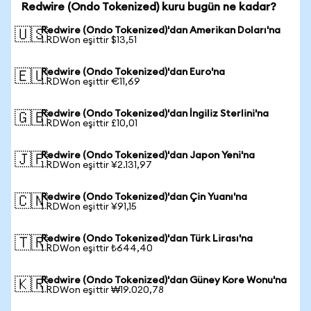
Redwire (Ondo Tokenized) kuru bugün ne kadar?
Redwire (Ondo Tokenized)'dan Amerikan Doları'na
🇺🇸
1 RDWon eşittir $13,51
Redwire (Ondo Tokenized)'dan Euro'na
🇪🇺
1 RDWon eşittir €11,69
Redwire (Ondo Tokenized)'dan İngiliz Sterlini'na
🇬🇧
1 RDWon eşittir £10,01
Redwire (Ondo Tokenized)'dan Japon Yeni'na
🇯🇵
1 RDWon eşittir ¥2.131,97
Redwire (Ondo Tokenized)'dan Çin Yuanı'na
🇨🇳
1 RDWon eşittir ¥91,15
Redwire (Ondo Tokenized)'dan Türk Lirası'na
🇹🇷
1 RDWon eşittir ₺644,40
Redwire (Ondo Tokenized)'dan Güney Kore Wonu'na
🇰🇷
1 RDWon eşittir ₩19.020,78