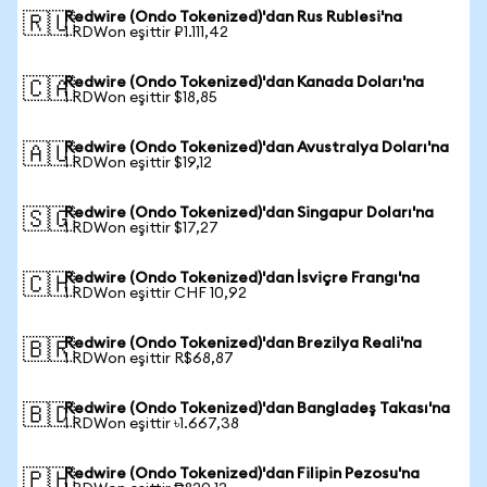
Redwire (Ondo Tokenized)'dan Rus Rublesi'na
🇷🇺
1 RDWon eşittir ₽1.111,42
Redwire (Ondo Tokenized)'dan Kanada Doları'na
🇨🇦
1 RDWon eşittir $18,85
Redwire (Ondo Tokenized)'dan Avustralya Doları'na
🇦🇺
1 RDWon eşittir $19,12
Redwire (Ondo Tokenized)'dan Singapur Doları'na
🇸🇬
1 RDWon eşittir $17,27
Redwire (Ondo Tokenized)'dan İsviçre Frangı'na
🇨🇭
1 RDWon eşittir CHF 10,92
Redwire (Ondo Tokenized)'dan Brezilya Reali'na
🇧🇷
1 RDWon eşittir R$68,87
Redwire (Ondo Tokenized)'dan Bangladeş Takası'na
🇧🇩
1 RDWon eşittir ৳1.667,38
Redwire (Ondo Tokenized)'dan Filipin Pezosu'na
🇵🇭