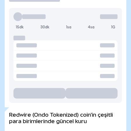
15dk
30dk
1sa
4sa
1G
Redwire (Ondo Tokenized) coin'in çeşitli
para birimlerinde güncel kuru