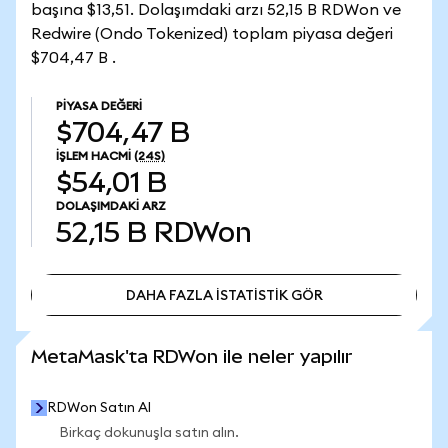
başına $13,51. Dolaşımdaki arzı 52,15 B RDWon ve
Redwire (Ondo Tokenized) toplam piyasa değeri
$704,47 B .
PIYASA DEĞERI
$704,47 B
İŞLEM HACMI
(24S)
$54,01 B
DOLAŞIMDAKI ARZ
52,15 B
RDWon
DAHA FAZLA İSTATİSTİK GÖR
DAHA FAZLA İSTATİSTİK GÖR
MetaMask'ta RDWon ile neler yapılır
RDWon Satın Al
Birkaç dokunuşla satın alın.