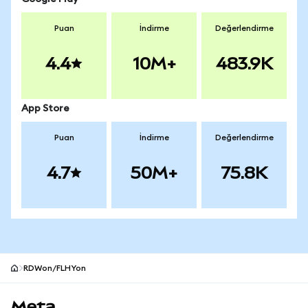
Puan
İndirme
Değerlendirme
4.4
10M+
483.9K
App Store
Puan
İndirme
Değerlendirme
4.7
50M+
75.8K
RDWon/FLHYon
MetaMask site alt bilgisi