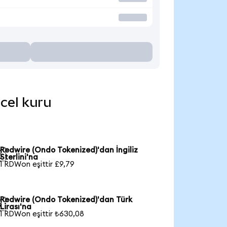
ncel kuru
Redwire (Ondo Tokenized)'dan İngiliz

Sterlini'na
1 RDWon eşittir £9,79
Redwire (Ondo Tokenized)'dan Türk

Lirası'na
1 RDWon eşittir ₺630,08