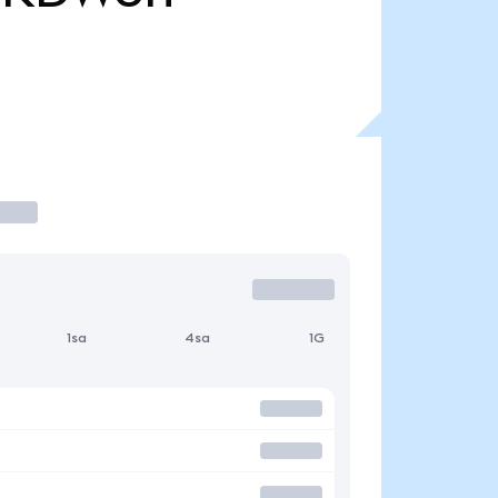
1sa
4sa
1G