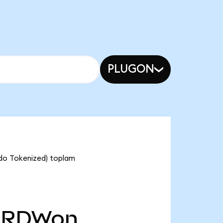
PLUGON
ndo Tokenized) toplam
RDWon