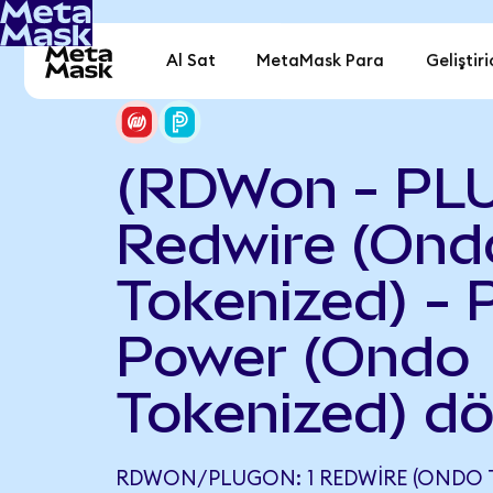
Al Sat
MetaMask Para
Geliştiri
(RDWon - PL
Redwire (Ond
Tokenized) - 
Power (Ondo
Tokenized) d
RDWON/PLUGON: 1 REDWIRE (ONDO T