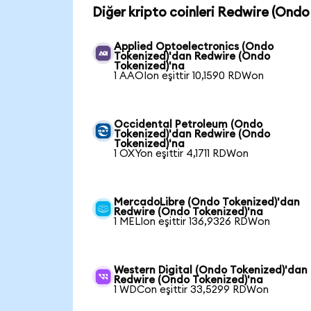
Diğer kripto coinleri Redwire (Ondo
Applied Optoelectronics (Ondo
Tokenized)'dan Redwire (Ondo
Tokenized)'na
1 AAOIon eşittir 10,1590 RDWon
Occidental Petroleum (Ondo
Tokenized)'dan Redwire (Ondo
Tokenized)'na
1 OXYon eşittir 4,1711 RDWon
MercadoLibre (Ondo Tokenized)'dan
Redwire (Ondo Tokenized)'na
1 MELIon eşittir 136,9326 RDWon
Western Digital (Ondo Tokenized)'dan
Redwire (Ondo Tokenized)'na
1 WDCon eşittir 33,5299 RDWon