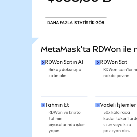
DAHA FAZLA İSTATİSTİK GÖR
DAHA FAZLA İSTATİSTİK GÖR
MetaMask'ta RDWon ile ne
RDWon Satın Al
RDWon Sat
Birkaç dokunuşla
RDWon coin'lerini
satın alın.
nakde çevirin.
Tahmin Et
Vadeli İşlemler
RDWon ve kripto
50x kaldıraca
tahmin
kadar token'lard
piyasalarında işlem
uzun veya kısa
yapın.
pozisyon alın.