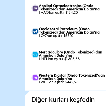
Applied Optoelectronics (Ondo
Tokenized)'dan Amerikan Doları'na
1 AAOIon eşittir $134,20
Occidental Petroleum (Ondo
Tokenized)'dan Amerikan Doları'na
1 OXYon eşittir $55,10
MercadoLibre (Ondo Tokenized)'dan
Amerikan Doları'na
1 MELIon eşittir $1.808,88
Western Digital (Ondo Tokenized)'dan
Amerikan Doları'na
1 WDCon eşittir $442,93
Diğer kurları keşfedin