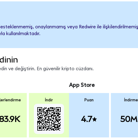
steklenmemiş, onaylanmamış veya Redwire ile ilişkilendirilmemiştir
a kullanılmaktadır.
dinin
n ve değiştirin. En güvenilir kripto cüzdanı.
App Store
erlendirme
İndir
Puan
İndirme
83.9K
4.7
50M