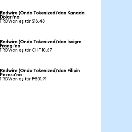
Redwire (Ondo Tokenized)'dan Kanada

Doları'na
1 RDWon eşittir $18,43
Redwire (Ondo Tokenized)'dan İsviçre

Frangı'na
1 RDWon eşittir CHF 10,67
Redwire (Ondo Tokenized)'dan Filipin

Pezosu'na
1 RDWon eşittir ₱801,91