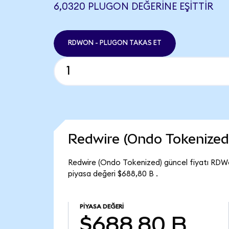
6,0320 PLUGON DEĞERINE EŞITTIR
RDWON - PLUGON TAKAS ET
Redwire (Ondo Tokenized
Redwire (Ondo Tokenized) güncel fiyatı RDWo
piyasa değeri $688,80 B .
PIYASA DEĞERI
$688,80 B