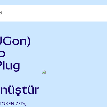
ci
UGon)
o
Plug
önüştür
OKENIZED),