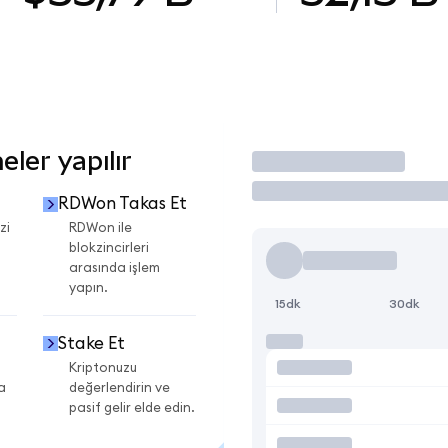
ler yapılır
İşlem Yap
RDWon Takas Et
zi
RDWon ile
blokzincirleri
arasında işlem
yapın.
15dk
30dk
Stake Et
Kriptonuzu
a
değerlendirin ve
pasif gelir elde edin.