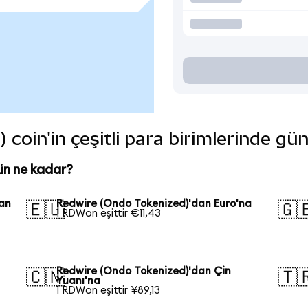
coin'in çeşitli para birimlerinde gü
ün ne kadar?
kan
Redwire (Ondo Tokenized)'dan Euro'na
🇪🇺
🇬
1 RDWon eşittir €11,43
Redwire (Ondo Tokenized)'dan Çin
🇨🇳
🇹
Yuanı'na
1 RDWon eşittir ¥89,13