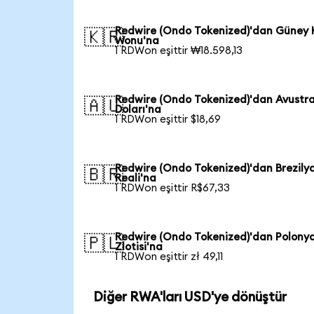
Redwire (Ondo Tokenized)'dan Güney 
🇰🇷
Wonu'na
1 RDWon eşittir ₩18.598,13
Redwire (Ondo Tokenized)'dan Avustr
🇦🇺
Doları'na
1 RDWon eşittir $18,69
Redwire (Ondo Tokenized)'dan Brezily
🇧🇷
Reali'na
1 RDWon eşittir R$67,33
Redwire (Ondo Tokenized)'dan Polony
🇵🇱
Zlotisi'na
1 RDWon eşittir zł 49,11
Diğer RWA'ları USD'ye dönüştür