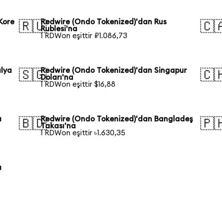
Kore
Redwire (Ondo Tokenized)'dan Rus
🇷🇺
🇨
Rublesi'na
1 RDWon eşittir ₽1.086,73
alya
Redwire (Ondo Tokenized)'dan Singapur
🇸🇬
🇨
Doları'na
1 RDWon eşittir $16,88
a
Redwire (Ondo Tokenized)'dan Bangladeş
🇧🇩
🇵
Takası'na
1 RDWon eşittir ৳1.630,35
a