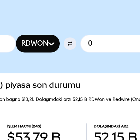
RDWON
) piyasa son durumu
n başına $13,21. Dolaşımdaki arzı 52,15 B RDWon ve Redwire (O
İŞLEM HACMI
(24S)
DOLAŞIMDAKI ARZ
$53,79 B
52,15 B