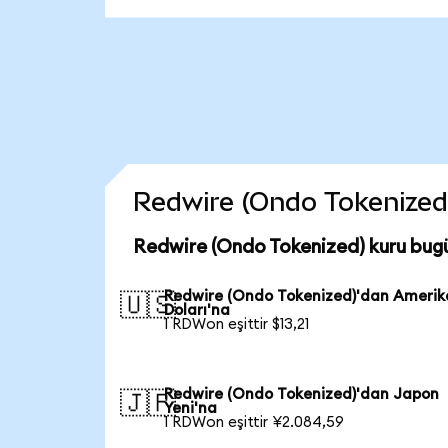
Redwire (Ondo Tokenized) 
Redwire (Ondo Tokenized) kuru bug
Redwire (Ondo Tokenized)'dan Ameri
🇺🇸
Doları'na
1 RDWon eşittir $13,21
Redwire (Ondo Tokenized)'dan Japon
🇯🇵
Yeni'na
1 RDWon eşittir ¥2.084,59