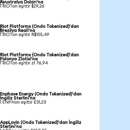

Avustralya Doları'na
1 RIOTon eşittir $29,26
Riot Platforms (Ondo Tokenized)'dan

Brezilya Reali'na
1 RIOTon eşittir R$105,49
Riot Platforms (Ondo Tokenized)'dan

Polonya Zlotisi'na
1 RIOTon eşittir zł 76,94
Enphase Energy (Ondo Tokenized)'dan
İngiliz Sterlini'na
1 ENPHon eşittir £31,23
AppLovin (Ondo Tokenized)'dan İngiliz
Sterlini'na