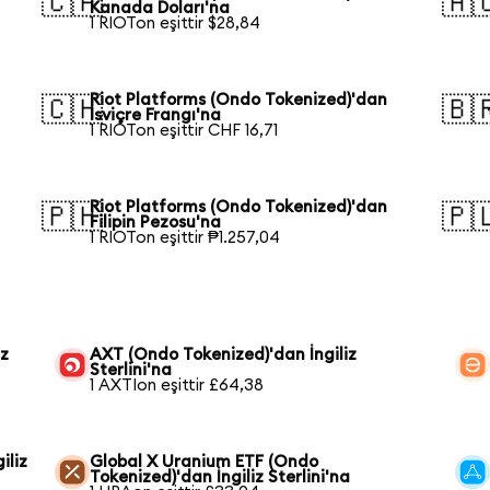
🇨🇦
🇦
Kanada Doları'na
1 RIOTon eşittir $28,84
Riot Platforms (Ondo Tokenized)'dan
🇨🇭
🇧
İsviçre Frangı'na
1 RIOTon eşittir CHF 16,71
Riot Platforms (Ondo Tokenized)'dan
🇵🇭
🇵
Filipin Pezosu'na
1 RIOTon eşittir ₱1.257,04
iz
AXT (Ondo Tokenized)'dan İngiliz
Sterlini'na
1 AXTIon eşittir £64,38
iliz
Global X Uranium ETF (Ondo
Tokenized)'dan İngiliz Sterlini'na