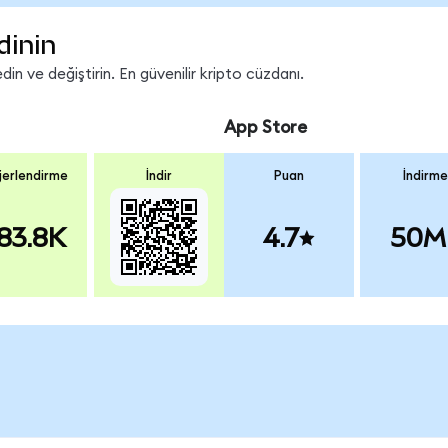
dinin
in ve değiştirin. En güvenilir kripto cüzdanı.
App Store
erlendirme
İndir
Puan
İndirme
83.8K
4.7
50M