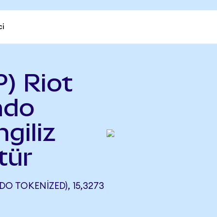
ci
) Riot
ndo
ngiliz
tür
O TOKENIZED), 15,3273