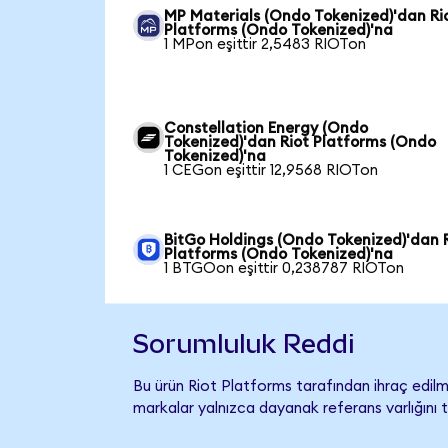
MP Materials (Ondo Tokenized)'dan Ri
Platforms (Ondo Tokenized)'na
1 MPon eşittir 2,5483 RIOTon
Constellation Energy (Ondo
Tokenized)'dan Riot Platforms (Ondo
Tokenized)'na
1 CEGon eşittir 12,9568 RIOTon
BitGo Holdings (Ondo Tokenized)'dan 
Platforms (Ondo Tokenized)'na
1 BTGOon eşittir 0,238787 RIOTon
Sorumluluk Reddi
Bu ürün Riot Platforms tarafından ihraç edilme
markalar yalnızca dayanak referans varlığını 