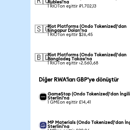
🇷🇺
Rublesi'na
1 RIOTon eşittir ₽1.702,13
Riot Platforms (Ondo Tokenized)'dan
🇸🇬
Singapur Doları'na
1 RIOTon eşittir $26,45
Riot Platforms (Ondo Tokenized)'dan
🇧🇩
Bangladeş Takası'na
1 RIOTon eşittir ৳2.560,68
Diğer RWA'ları GBP'ye dönüştür
GameStop (Ondo Tokenized)'dan İngil
Sterlini'na
1 GMEon eşittir £14,41
MP Materials (Ondo Tokenized)'dan İng
Sterlini'na