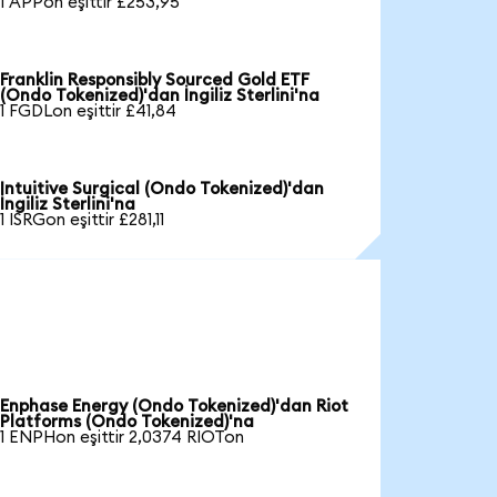
1 APPon eşittir £253,95
Franklin Responsibly Sourced Gold ETF
(Ondo Tokenized)'dan İngiliz Sterlini'na
1 FGDLon eşittir £41,84
Intuitive Surgical (Ondo Tokenized)'dan
İngiliz Sterlini'na
1 ISRGon eşittir £281,11
Enphase Energy (Ondo Tokenized)'dan Riot
Platforms (Ondo Tokenized)'na
1 ENPHon eşittir 2,0374 RIOTon