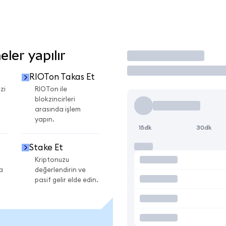
ler yapılır
İşlem Yap
RIOTon Takas Et
zi
RIOTon ile
blokzincirleri
arasında işlem
yapın.
15dk
30dk
Stake Et
Kriptonuzu
a
değerlendirin ve
pasif gelir elde edin.