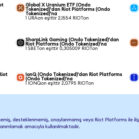
ot
Global X Uranium ETF (Ondo
Tokenized)'dan Riot Platforms (Ondo
Tokenized)'na
1 URAon eşittir 2,1554 RIOTon
SharpLink Gaming (Ondo Tokenized)'dan
Riot Platforms (Ondo Tokenized)'na
1 SBETon eşittir 0,305009 RIOTon
Riot
IonQ (Ondo Tokenized)'dan Riot Platforms
(Ondo Tokenized)'na
1 IONQon eşittir 2,0795 RIOTon
miş, desteklenmemiş, onaylanmamış veya Riot Platforms ile ilişkile
tanımlamak amacıyla kullanılmaktadır.