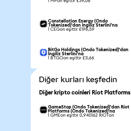
1 MPon eşittir £39,06
Constellation Energy (Ondo
Tokenized)'dan İngiliz Sterlini'na
1 CEGon eşittir £198,59
BitGo Holdings (Ondo Tokenized)'dan
İngiliz Sterlini'na
1 BTGOon eşittir £3,66
Diğer kurları keşfedin
Diğer kripto coinleri Riot Platforms
GameStop (Ondo Tokenized)'dan Riot
Platforms (Ondo Tokenized)'na
1 GMEon eşittir 0,940162 RIOTon