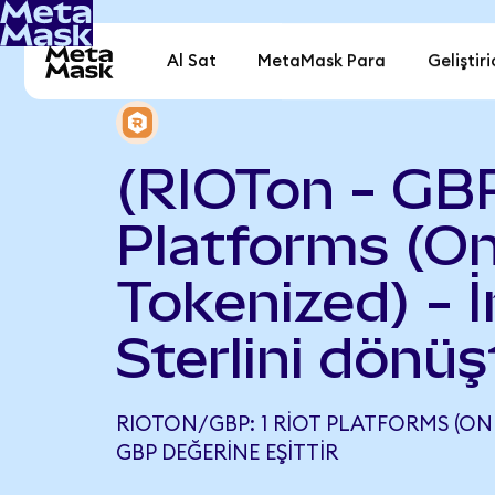
Al Sat
MetaMask Para
Geliştiri
(RIOTon - GBP
Platforms (O
Tokenized) - İ
Sterlini dönüş
RIOTON/GBP: 1 RIOT PLATFORMS (OND
GBP DEĞERINE EŞITTIR