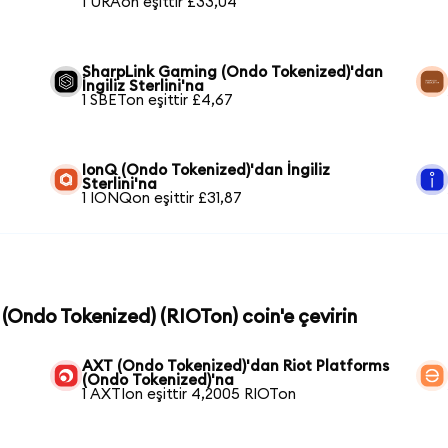
1 URAon eşittir £33,04
SharpLink Gaming (Ondo Tokenized)'dan
İngiliz Sterlini'na
1 SBETon eşittir £4,67
IonQ (Ondo Tokenized)'dan İngiliz
Sterlini'na
1 IONQon eşittir £31,87
 (Ondo Tokenized) (RIOTon) coin'e çevirin
AXT (Ondo Tokenized)'dan Riot Platforms
(Ondo Tokenized)'na
1 AXTIon eşittir 4,2005 RIOTon