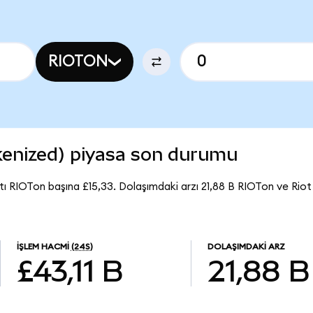
RIOTON
kenized) piyasa son durumu
tı RIOTon başına £15,33. Dolaşımdaki arzı 21,88 B RIOTon ve Rio
İŞLEM HACMI
(24S)
DOLAŞIMDAKI ARZ
£43,11 B
21,88 B