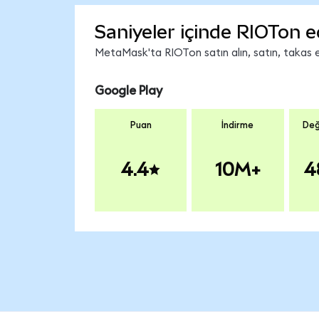
Saniyeler içinde RIOTon e
MetaMask'ta RIOTon satın alın, satın, takas ed
Google Play
Puan
İndirme
Değ
4.4
10M+
4