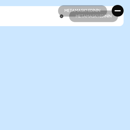
METAMASK'I EDİNİN
METAMASK'I EDİNİN
METAMASK'I EDİNİN
METAMASK'I EDİNİN