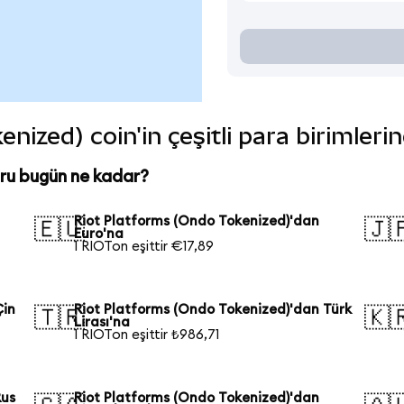
nized) coin'in çeşitli para birimleri
ru bugün ne kadar?
Riot Platforms (Ondo Tokenized)'dan
🇪🇺
🇯
Euro'na
1 RIOTon eşittir €17,89
Çin
Riot Platforms (Ondo Tokenized)'dan Türk
🇹🇷
🇰
Lirası'na
1 RIOTon eşittir ₺986,71
Rus
Riot Platforms (Ondo Tokenized)'dan