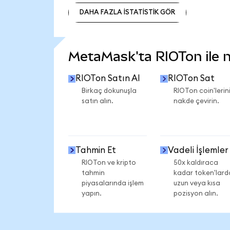
DAHA FAZLA İSTATİSTİK GÖR
DAHA FAZLA İSTATİSTİK GÖR
MetaMask'ta RIOTon ile ne
RIOTon Satın Al
RIOTon Sat
Birkaç dokunuşla
RIOTon coin'lerini
satın alın.
nakde çevirin.
Tahmin Et
Vadeli İşlemler
RIOTon ve kripto
50x kaldıraca
tahmin
kadar token'lard
piyasalarında işlem
uzun veya kısa
yapın.
pozisyon alın.