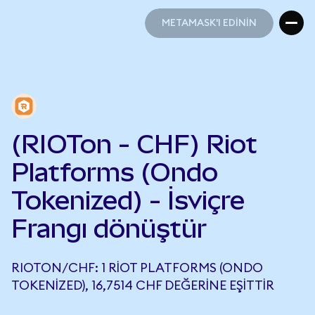
METAMASK'I EDİNİN
METAMASK'I EDİNİN
(RIOTon - CHF) Riot
Platforms (Ondo
Tokenized) - İsviçre
Frangı dönüştür
RIOTON/CHF: 1 RIOT PLATFORMS (ONDO
TOKENIZED), 16,7514 CHF DEĞERINE EŞITTIR