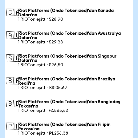
Riot Platforms (Ondo Tokenized)'dan Kanada
🇨🇦
Doları'na
1 RIOTon eşittir $28,90
Riot Platforms (Ondo Tokenized)'dan Avustralya
🇦🇺
Doları'na
1 RIOTon eşittir $29,33
Riot Platforms (Ondo Tokenized)'dan Singapur
🇸🇬
Doları'na
1 RIOTon eşittir $26,50
Riot Platforms (Ondo Tokenized)'dan Brezilya
🇧🇷
Reali'na
1 RIOTon eşittir R$105,67
Riot Platforms (Ondo Tokenized)'dan Bangladeş
🇧🇩
Takası'na
1 RIOTon eşittir ৳2.565,82
Riot Platforms (Ondo Tokenized)'dan Filipin
🇵🇭
Pezosu'na
1 RIOTon eşittir ₱1.258,38