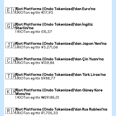
Riot Platforms (Ondo Tokenized)'dan Euro'na
🇪🇺
1 RIOTon eşittir €17,93
Riot Platforms (Ondo Tokenized)'dan İngiliz
🇬🇧
Sterlini'na
1 RIOTon eşittir £15,37
Riot Platforms (Ondo Tokenized)'dan Japon Yeni'na
🇯🇵
1 RIOTon eşittir ¥3.271,06
Riot Platforms (Ondo Tokenized)'dan Çin Yuanı'na
🇨🇳
1 RIOTon eşittir ¥139,86
Riot Platforms (Ondo Tokenized)'dan Türk Lirası'na
🇹🇷
1 RIOTon eşittir ₺988,77
Riot Platforms (Ondo Tokenized)'dan Güney Kore
🇰🇷
Wonu'na
1 RIOTon eşittir ₩29.185,01
Riot Platforms (Ondo Tokenized)'dan Rus Rublesi'na
🇷🇺
1 RIOTon eşittir ₽1.705,33