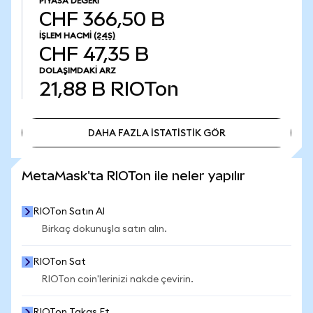
PIYASA DEĞERI
CHF 366,50 B
İŞLEM HACMI
(24S)
CHF 47,35 B
DOLAŞIMDAKI ARZ
21,88 B
RIOTon
DAHA FAZLA İSTATİSTİK GÖR
DAHA FAZLA İSTATİSTİK GÖR
MetaMask'ta RIOTon ile neler yapılır
RIOTon Satın Al
Birkaç dokunuşla satın alın.
RIOTon Sat
RIOTon coin'lerinizi nakde çevirin.
RIOTon Takas Et