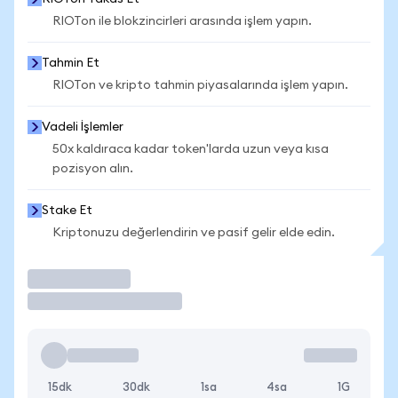
RIOTon ile blokzincirleri arasında işlem yapın.
Tahmin Et
RIOTon ve kripto tahmin piyasalarında işlem yapın.
Vadeli İşlemler
50x kaldıraca kadar token'larda uzun veya kısa
pozisyon alın.
Stake Et
Kriptonuzu değerlendirin ve pasif gelir elde edin.
İşlem Yap
15dk
30dk
1sa
4sa
1G