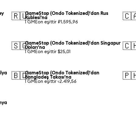
ey
GameStop (Ondo Tokenized)'dan Rus
🇷🇺
🇨
Rublesi'na
1 GMEon eşittir ₽1.595,96
GameStop (Ondo Tokenized)'dan Singapur
🇸🇬
🇨
Doları'na
1 GMEon eşittir $25,01
lya
GameStop (Ondo Tokenized)'dan
🇧🇩
🇵
Bangladeş Takası'na
1 GMEon eşittir ৳2.419,56
nya