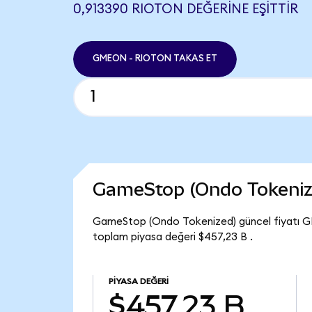
0,913390 RIOTON DEĞERINE EŞITTIR
GMEON - RIOTON TAKAS ET
GameStop (Ondo Tokeniz
GameStop (Ondo Tokenized) güncel fiyatı G
toplam piyasa değeri $457,23 B .
PIYASA DEĞERI
$457,23 B