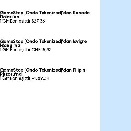
GameStop (Ondo Tokenized)'dan Kanada

Doları'na
1 GMEon eşittir $27,36
GameStop (Ondo Tokenized)'dan İsviçre

Frangı'na
1 GMEon eşittir CHF 15,83
GameStop (Ondo Tokenized)'dan Filipin

Pezosu'na
1 GMEon eşittir ₱1.189,34