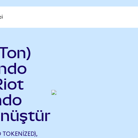
ci
Ton)
ndo
Riot
ndo
önüştür
TOKENIZED),