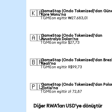
GameStop (Ondo Tokenized)'dan Gün
🇰🇷
Kore Wonu'na
1 GMEon eşittir ₩27.683,01
GameStop (Ondo Tokenized)'dan
🇦🇺
Avustralya Doları'na
1 GMEon eşittir $27,73
GameStop (Ondo Tokenized)'dan Brezi
🇧🇷
Reali'na
1 GMEon eşittir R$99,73
GameStop (Ondo Tokenized)'dan Polo
🇵🇱
Zlotisi'na
1 GMEon eşittir zł 72,87
Diğer RWA'ları USD'ye dönüştür