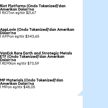
Riot Platforms (Ondo Tokenized)'dan
Amerikan Doları'na
1 RIOTon eşittir $21,67
AppLovin (Ondo Tokenized)'dan Amerikan
Doları'na
1 APPon eşittir $343,65
VanEck Rare Earth and Strategic Metals
ETF (Ondo Tokenized)'dan Amerikan
Doları'na
1 REMXon eşittir $73,59
MP Materials (Ondo Tokenized)'dan
Amerikan Doları'na
1 MPon eşittir $48,05