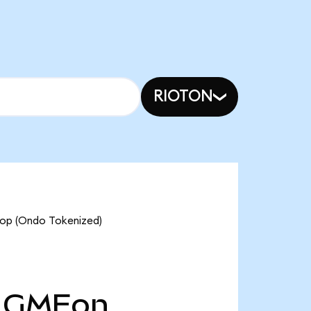
RIOTON
top (Ondo Tokenized)
GMEon