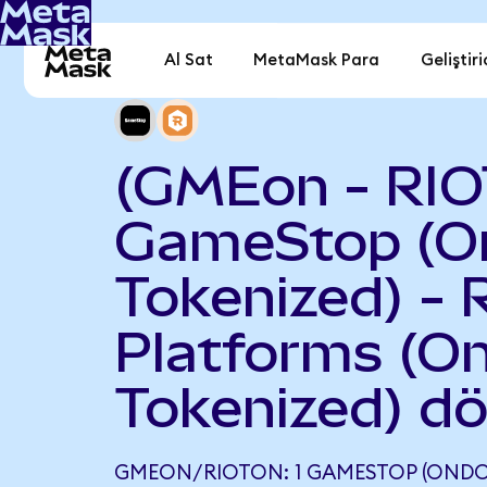
Al Sat
MetaMask Para
Geliştiri
(GMEon - RIO
GameStop (O
Tokenized) - 
Platforms (O
Tokenized) d
GMEON/RIOTON: 1 GAMESTOP (ONDO 