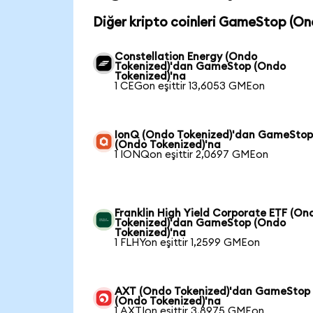
Diğer kripto coinleri GameStop (On
Constellation Energy (Ondo
Tokenized)'dan GameStop (Ondo
Tokenized)'na
1 CEGon eşittir 13,6053 GMEon
IonQ (Ondo Tokenized)'dan GameSto
(Ondo Tokenized)'na
1 IONQon eşittir 2,0697 GMEon
Franklin High Yield Corporate ETF (On
Tokenized)'dan GameStop (Ondo
Tokenized)'na
1 FLHYon eşittir 1,2599 GMEon
AXT (Ondo Tokenized)'dan GameStop
(Ondo Tokenized)'na
1 AXTIon eşittir 3,8975 GMEon