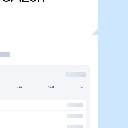
1sa
4sa
1G