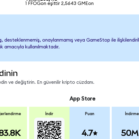
1 FFOGon eşittir 2,5643 GMEon
 desteklenmemiş, onaylanmamış veya GameStop ile ilişkilendirilme
k amacıyla kullanılmaktadır.
dinin
n ve değiştirin. En güvenilir kripto cüzdanı.
App Store
erlendirme
İndir
Puan
İndirme
83.8K
4.7
50M