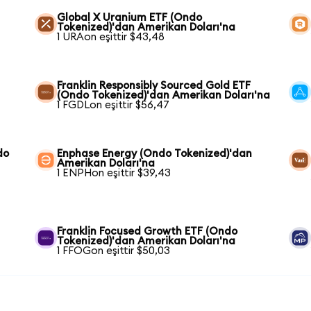
Global X Uranium ETF (Ondo
Tokenized)'dan Amerikan Doları'na
1 URAon eşittir $43,48
Franklin Responsibly Sourced Gold ETF
(Ondo Tokenized)'dan Amerikan Doları'na
1 FGDLon eşittir $56,47
do
Enphase Energy (Ondo Tokenized)'dan
Amerikan Doları'na
1 ENPHon eşittir $39,43
Franklin Focused Growth ETF (Ondo
Tokenized)'dan Amerikan Doları'na
1 FFOGon eşittir $50,03