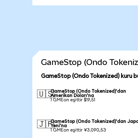
GameStop (Ondo Tokenized)
GameStop (Ondo Tokenized) kuru b
GameStop (Ondo Tokenized)'dan
🇺🇸
Amerikan Doları'na
1 GMEon eşittir $19,51
GameStop (Ondo Tokenized)'dan Jap
🇯🇵
Yeni'na
1 GMEon eşittir ¥3.090,53