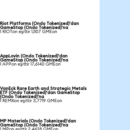
Riot Platforms (Ondo Tokenized)'dan
GameStop (Ondo Tokenized)'na
1 RIOTon eşittir 1,1107 GMEon
AppLovin (Ondo Tokenized)'dan
GameStop (Ondo Tokenized)'na
1 APPon eşittir 17,6140 GMEon
VanEck Rare Earth and Strategic Metals
ETF (Ondo Tokenized)'dan GameStop
(Ondo Tokenized)'na
1 REMXon eşittir 3,7719 GMEon
MP Materials (Ondo Tokenized)'dan
GameStop (Ondo Tokenized)'na
1 MPon eşittir 2,4628 GMEon