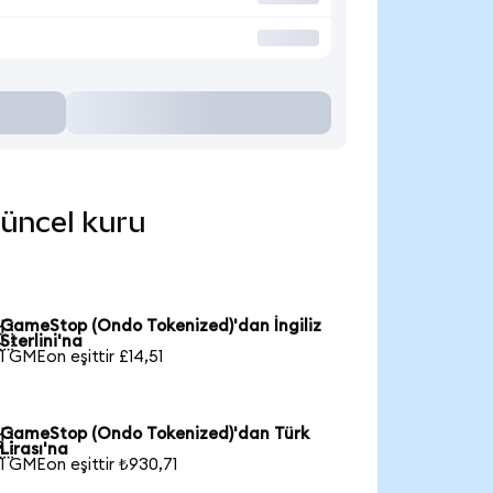
güncel kuru
GameStop (Ondo Tokenized)'dan İngiliz

Sterlini'na
1 GMEon eşittir £14,51
GameStop (Ondo Tokenized)'dan Türk

Lirası'na
1 GMEon eşittir ₺930,71