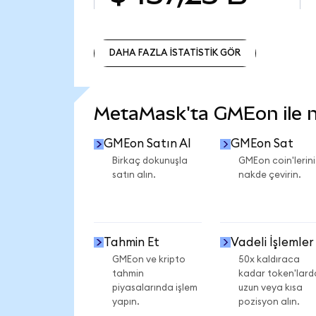
DAHA FAZLA İSTATİSTİK GÖR
DAHA FAZLA İSTATİSTİK GÖR
MetaMask'ta GMEon ile ne
GMEon Satın Al
GMEon Sat
Birkaç dokunuşla
GMEon coin'lerini
satın alın.
nakde çevirin.
Tahmin Et
Vadeli İşlemler
GMEon ve kripto
50x kaldıraca
tahmin
kadar token'lard
piyasalarında işlem
uzun veya kısa
yapın.
pozisyon alın.