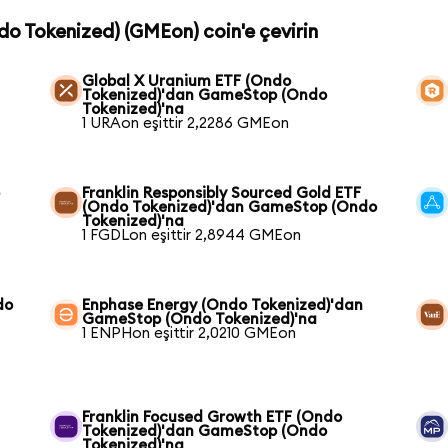
do Tokenized) (GMEon) coin'e çevirin
Global X Uranium ETF (Ondo
Tokenized)'dan GameStop (Ondo
Tokenized)'na
1 URAon eşittir 2,2286 GMEon
p
Franklin Responsibly Sourced Gold ETF
(Ondo Tokenized)'dan GameStop (Ondo
Tokenized)'na
1 FGDLon eşittir 2,8944 GMEon
do
Enphase Energy (Ondo Tokenized)'dan
GameStop (Ondo Tokenized)'na
1 ENPHon eşittir 2,0210 GMEon
Franklin Focused Growth ETF (Ondo
Tokenized)'dan GameStop (Ondo
Tokenized)'na