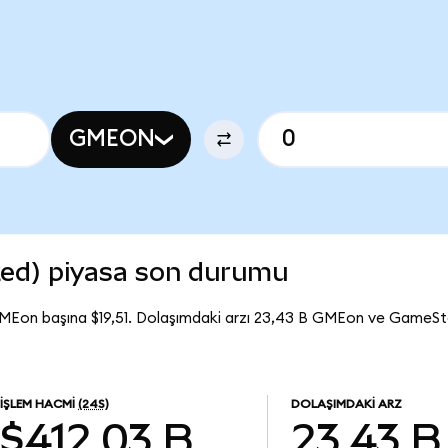
GMEON
ed) piyasa son durumu
MEon başına $19,51. Dolaşımdaki arzı 23,43 B GMEon ve GameS
İŞLEM HACMI
(24S)
DOLAŞIMDAKI ARZ
$412,03 B
23,43 B