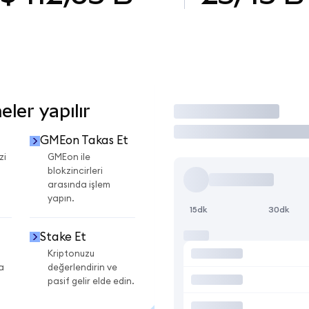
ler yapılır
İşlem Yap
GMEon Takas Et
zi
GMEon ile
blokzincirleri
arasında işlem
yapın.
15dk
30dk
Stake Et
Kriptonuzu
a
değerlendirin ve
pasif gelir elde edin.