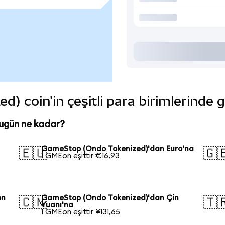
 coin'in çeşitli para birimlerinde 
ugün ne kadar?
GameStop (Ondo Tokenized)'dan Euro'na
🇪🇺
🇬
1 GMEon eşittir €16,93
on
GameStop (Ondo Tokenized)'dan Çin
🇨🇳
🇹
Yuanı'na
1 GMEon eşittir ¥131,65