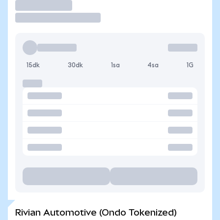
İşlem Yap
15dk
30dk
1sa
4sa
1G
Rivian Automotive (Ondo Tokenized)