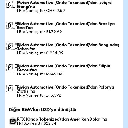
Rivian Automotive (Ondo Tokenized)'dan İsviçre
🇨🇭
Frangı'na
1 RIVNon eşittir CHF 12,59
Rivian Automotive (Ondo Tokenized)'dan Brezilya
🇧🇷
Reali'na
1 RIVNon eşittir R$79,69
Rivian Automotive (Ondo Tokenized)'dan Bangladeş
🇧🇩
Takası'na
1 RIVNon eşittir ৳1.924,39
Rivian Automotive (Ondo Tokenized)'dan Filipin
🇵🇭
Pezosu'na
1 RIVNon eşittir ₱945,08
Rivian Automotive (Ondo Tokenized)'dan Polonya
🇵🇱
Zlotisi'na
1 RIVNon eşittir zł 57,92
Diğer RWA'ları USD'ye dönüştür
RTX (Ondo Tokenized)'dan Amerikan Doları'na
1 RTXon eşittir $221,14