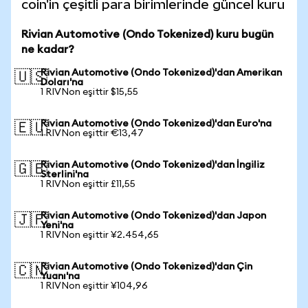
coin'in çeşitli para birimlerinde güncel kuru
Rivian Automotive (Ondo Tokenized) kuru bugün
ne kadar?
Rivian Automotive (Ondo Tokenized)'dan Amerikan
🇺🇸
Doları'na
1 RIVNon eşittir $15,55
Rivian Automotive (Ondo Tokenized)'dan Euro'na
🇪🇺
1 RIVNon eşittir €13,47
Rivian Automotive (Ondo Tokenized)'dan İngiliz
🇬🇧
Sterlini'na
1 RIVNon eşittir £11,55
Rivian Automotive (Ondo Tokenized)'dan Japon
🇯🇵
Yeni'na
1 RIVNon eşittir ¥2.454,65
Rivian Automotive (Ondo Tokenized)'dan Çin
🇨🇳
Yuanı'na
1 RIVNon eşittir ¥104,96