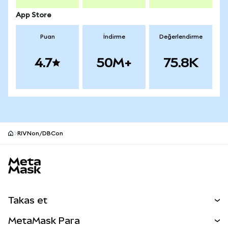
App Store
Puan
İndirme
Değerlendirme
4.7
50M+
75.8K
RIVNon/DBCon
MetaMask site alt bilgisi
Takas et
Takas İşlemleri
MetaMask Para