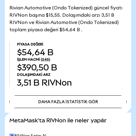
Rivian Automotive (Ondo Tokenized) güncel fiyatı
RIVNon başına $15,55. Dolaşımdaki arzı 3,51 B
RIVNon ve Rivian Automotive (Ondo Tokenized)
toplam piyasa değeri $54,64 B .
PIYASA DEĞERI
$54,64 B
İŞLEM HACMI
(24S)
$390,50 B
DOLAŞIMDAKI ARZ
3,51 B
RIVNon
DAHA FAZLA İSTATİSTİK GÖR
DAHA FAZLA İSTATİSTİK GÖR
MetaMask'ta RIVNon ile neler yapılır