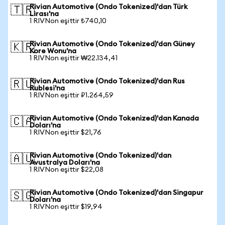
Rivian Automotive (Ondo Tokenized)'dan Türk
🇹🇷
Lirası'na
1 RIVNon eşittir ₺740,10
Rivian Automotive (Ondo Tokenized)'dan Güney
🇰🇷
Kore Wonu'na
1 RIVNon eşittir ₩22.134,41
Rivian Automotive (Ondo Tokenized)'dan Rus
🇷🇺
Rublesi'na
1 RIVNon eşittir ₽1.264,59
Rivian Automotive (Ondo Tokenized)'dan Kanada
🇨🇦
Doları'na
1 RIVNon eşittir $21,76
Rivian Automotive (Ondo Tokenized)'dan
🇦🇺
Avustralya Doları'na
1 RIVNon eşittir $22,08
Rivian Automotive (Ondo Tokenized)'dan Singapur
🇸🇬
Doları'na
1 RIVNon eşittir $19,94