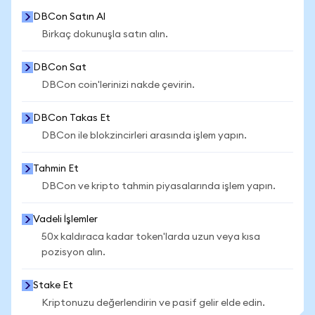
DBCon Satın Al
Birkaç dokunuşla satın alın.
DBCon Sat
DBCon coin'lerinizi nakde çevirin.
DBCon Takas Et
DBCon ile blokzincirleri arasında işlem yapın.
Tahmin Et
DBCon ve kripto tahmin piyasalarında işlem yapın.
Vadeli İşlemler
50x kaldıraca kadar token'larda uzun veya kısa
pozisyon alın.
Stake Et
Kriptonuzu değerlendirin ve pasif gelir elde edin.