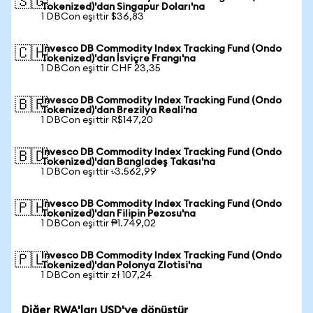
🇸🇬
Tokenized)'dan Singapur Doları'na
1 DBCon eşittir $36,83
Invesco DB Commodity Index Tracking Fund (Ondo
🇨🇭
Tokenized)'dan İsviçre Frangı'na
1 DBCon eşittir CHF 23,35
Invesco DB Commodity Index Tracking Fund (Ondo
🇧🇷
Tokenized)'dan Brezilya Reali'na
1 DBCon eşittir R$147,20
Invesco DB Commodity Index Tracking Fund (Ondo
🇧🇩
Tokenized)'dan Bangladeş Takası'na
1 DBCon eşittir ৳3.562,99
Invesco DB Commodity Index Tracking Fund (Ondo
🇵🇭
Tokenized)'dan Filipin Pezosu'na
1 DBCon eşittir ₱1.749,02
Invesco DB Commodity Index Tracking Fund (Ondo
🇵🇱
Tokenized)'dan Polonya Zlotisi'na
1 DBCon eşittir zł 107,24
Diğer RWA'ları USD'ye dönüştür