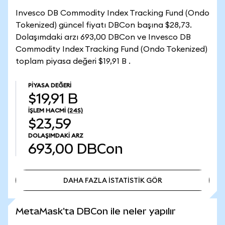
Invesco DB Commodity Index Tracking Fund (Ondo
Tokenized) güncel fiyatı DBCon başına $28,73.
Dolaşımdaki arzı 693,00 DBCon ve Invesco DB
Commodity Index Tracking Fund (Ondo Tokenized)
toplam piyasa değeri $19,91 B .
PIYASA DEĞERI
$19,91 B
İŞLEM HACMI
(24S)
$23,59
DOLAŞIMDAKI ARZ
693,00
DBCon
DAHA FAZLA İSTATİSTİK GÖR
DAHA FAZLA İSTATİSTİK GÖR
MetaMask'ta DBCon ile neler yapılır