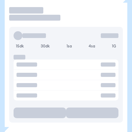
İşlem Yap
15dk
30dk
1sa
4sa
1G