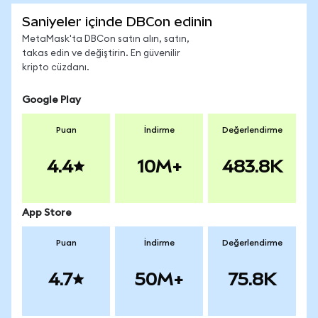
Saniyeler içinde DBCon edinin
MetaMask'ta DBCon satın alın, satın,
takas edin ve değiştirin. En güvenilir
kripto cüzdanı.
Google Play
Puan
İndirme
Değerlendirme
4.4
10M+
483.8K
App Store
Puan
İndirme
Değerlendirme
4.7
50M+
75.8K