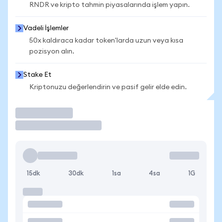
RNDR ve kripto tahmin piyasalarında işlem yapın.
Vadeli İşlemler
50x kaldıraca kadar token'larda uzun veya kısa
pozisyon alın.
Stake Et
Kriptonuzu değerlendirin ve pasif gelir elde edin.
İşlem Yap
15dk
30dk
1sa
4sa
1G