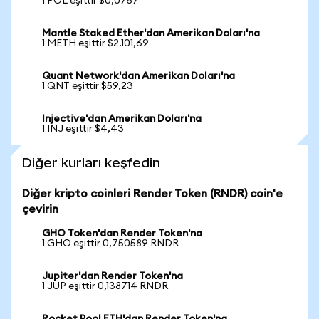
1 POL eşittir $0,0757
Mantle Staked Ether'dan Amerikan Doları'na
1 METH eşittir $2.101,69
Quant Network'dan Amerikan Doları'na
1 QNT eşittir $59,23
Injective'dan Amerikan Doları'na
1 INJ eşittir $4,43
Diğer kurları keşfedin
Diğer kripto coinleri Render Token (RNDR) coin'e
çevirin
GHO Token'dan Render Token'na
1 GHO eşittir 0,750589 RNDR
Jupiter'dan Render Token'na
1 JUP eşittir 0,138714 RNDR