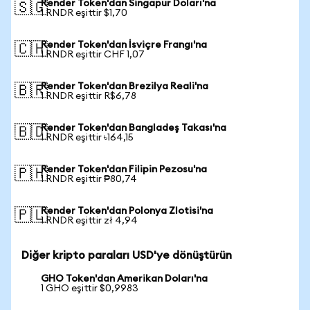
Render Token'dan Singapur Doları'na
🇸🇬
1 RNDR eşittir $1,70
Render Token'dan İsviçre Frangı'na
🇨🇭
1 RNDR eşittir CHF 1,07
Render Token'dan Brezilya Reali'na
🇧🇷
1 RNDR eşittir R$6,78
Render Token'dan Bangladeş Takası'na
🇧🇩
1 RNDR eşittir ৳164,15
Render Token'dan Filipin Pezosu'na
🇵🇭
1 RNDR eşittir ₱80,74
Render Token'dan Polonya Zlotisi'na
🇵🇱
1 RNDR eşittir zł 4,94
Diğer kripto paraları USD'ye dönüştürün
GHO Token'dan Amerikan Doları'na
1 GHO eşittir $0,9983