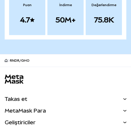
Puan
İndirme
Değerlendirme
4.7
50M+
75.8K
RNDR/GHO
MetaMask site alt bilgisi
Takas et
Takas İşlemleri
MetaMask Para
Tahmin Et
YENİ
Kripto Al
Geliştiriciler
Perps
YENİ
MetaMask Kart
Dökümantasyon