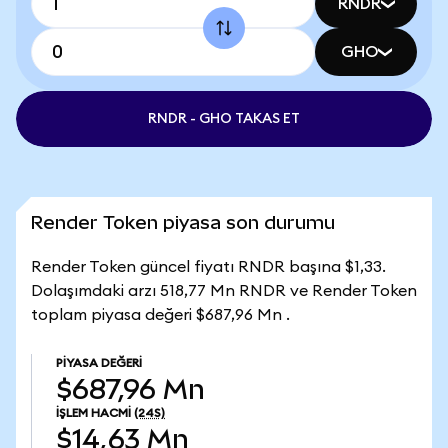
RNDR
GHO
RNDR - GHO TAKAS ET
Render Token piyasa son durumu
Render Token güncel fiyatı RNDR başına $1,33.
Dolaşımdaki arzı 518,77 Mn RNDR ve Render Token
toplam piyasa değeri $687,96 Mn .
PIYASA DEĞERI
$687,96 Mn
İŞLEM HACMI
(24S)
$14,63 Mn