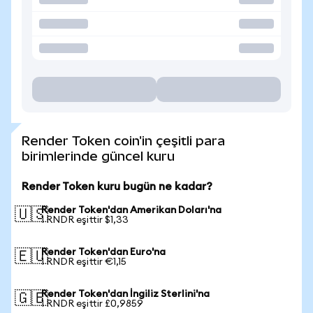
Render Token coin'in çeşitli para
birimlerinde güncel kuru
Render Token kuru bugün ne kadar?
Render Token'dan Amerikan Doları'na
🇺🇸
1 RNDR eşittir $1,33
Render Token'dan Euro'na
🇪🇺
1 RNDR eşittir €1,15
Render Token'dan İngiliz Sterlini'na
🇬🇧
1 RNDR eşittir £0,9859