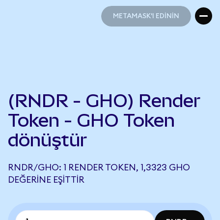
METAMASK'I EDİNİN
METAMASK'I EDİNİN
(RNDR - GHO) Render
Token - GHO Token
dönüştür
RNDR/GHO: 1 RENDER TOKEN, 1,3323 GHO
DEĞERINE EŞITTIR