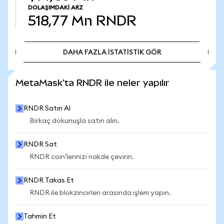
DOLAŞIMDAKI ARZ
518,77 Mn
RNDR
DAHA FAZLA İSTATİSTİK GÖR
DAHA FAZLA İSTATİSTİK GÖR
MetaMask'ta RNDR ile neler yapılır
RNDR Satın Al
Birkaç dokunuşla satın alın.
RNDR Sat
RNDR coin'lerinizi nakde çevirin.
RNDR Takas Et
RNDR ile blokzincirleri arasında işlem yapın.
Tahmin Et