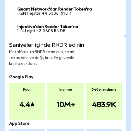
Quant Network'dan Render Token'na
1 QNT eşittir 44,5338 RNDR
Injective'dan Render Token'na
1 INJ eşittir 3,3308 RNDR
Saniyeler içinde RNDR edinin
MetaMask'ta RNDR satın alın, satın,
takas edin ve değiştirin. En güvenilir
kripto cüzdanı.
Google Play
Puan
İndirme
Değerlendirme
4.4
10M+
483.9K
App Store