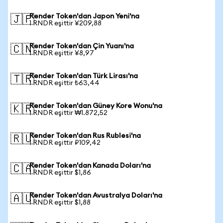
Render Token'dan Japon Yeni'na
🇯🇵
1 RNDR eşittir ¥209,88
Render Token'dan Çin Yuanı'na
🇨🇳
1 RNDR eşittir ¥8,97
Render Token'dan Türk Lirası'na
🇹🇷
1 RNDR eşittir ₺63,44
Render Token'dan Güney Kore Wonu'na
🇰🇷
1 RNDR eşittir ₩1.872,52
Render Token'dan Rus Rublesi'na
🇷🇺
1 RNDR eşittir ₽109,42
Render Token'dan Kanada Doları'na
🇨🇦
1 RNDR eşittir $1,86
Render Token'dan Avustralya Doları'na
🇦🇺
1 RNDR eşittir $1,88