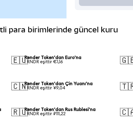
tli para birimlerinde güncel kuru
Render Token'dan Euro'na
🇪🇺
🇬
1 RNDR eşittir €1,16
Render Token'dan Çin Yuanı'na
🇨🇳
🇹
1 RNDR eşittir ¥9,04
a
Render Token'dan Rus Rublesi'na
🇷🇺
🇨
1 RNDR eşittir ₽111,22