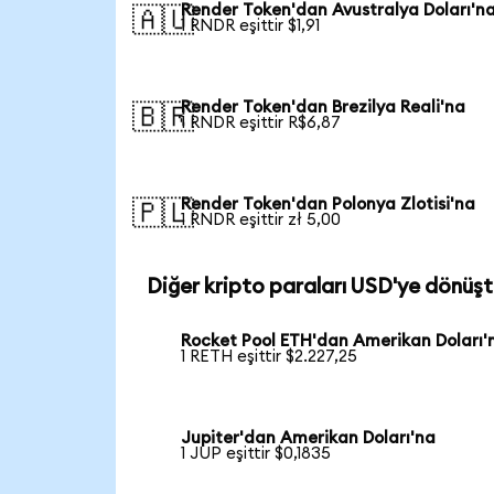
Render Token'dan Avustralya Doları'n
🇦🇺
1 RNDR eşittir $1,91
Render Token'dan Brezilya Reali'na
🇧🇷
1 RNDR eşittir R$6,87
Render Token'dan Polonya Zlotisi'na
🇵🇱
1 RNDR eşittir zł 5,00
Diğer kripto paraları USD'ye dönüşt
Rocket Pool ETH'dan Amerikan Doları'
1 RETH eşittir $2.227,25
Jupiter'dan Amerikan Doları'na
1 JUP eşittir $0,1835