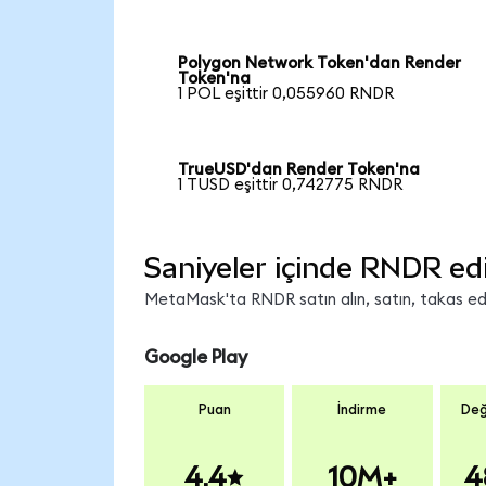
Polygon Network Token'dan Render
Token'na
1 POL eşittir 0,055960 RNDR
TrueUSD'dan Render Token'na
1 TUSD eşittir 0,742775 RNDR
Saniyeler içinde RNDR ed
MetaMask'ta RNDR satın alın, satın, takas edin
Google Play
Puan
İndirme
Değ
4.4
10M+
4