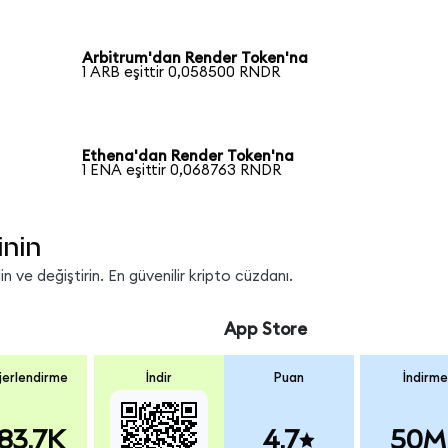
Arbitrum'dan Render Token'na
1 ARB eşittir 0,058500 RNDR
Ethena'dan Render Token'na
1 ENA eşittir 0,068763 RNDR
inin
 ve değiştirin. En güvenilir kripto cüzdanı.
App Store
erlendirme
İndir
Puan
İndirme
83.7K
4.7
50M