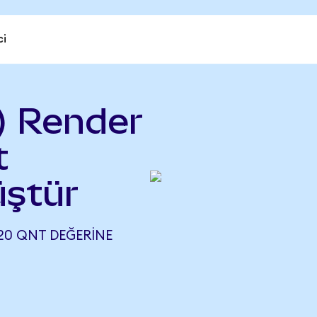
ci
) Render
t
ştür
20 QNT DEĞERINE