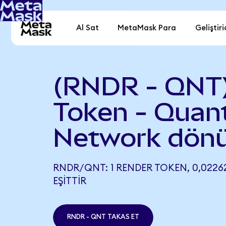
Al Sat
MetaMask Para
Geliştiri
(RNDR - QNT
Token - Quan
Network dönü
RNDR/QNT: 1 RENDER TOKEN, 0,0226
EŞITTIR
RNDR - QNT TAKAS ET