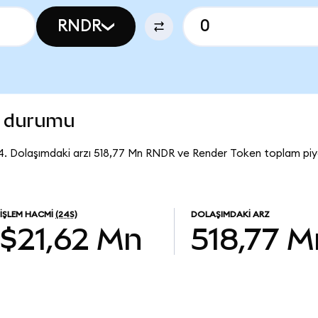
RNDR
n durumu
4. Dolaşımdaki arzı 518,77 Mn RNDR ve Render Token toplam piy
İŞLEM HACMI
(24S)
DOLAŞIMDAKI ARZ
$21,62 Mn
518,77 M