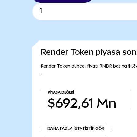
Render Token piyasa so
Render Token güncel fiyatı RNDR başına $1,3
.
PIYASA DEĞERI
$692,61 Mn
DAHA FAZLA İSTATİSTİK GÖR