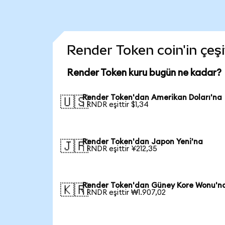
Render Token coin'in çeşi
Render Token kuru bugün ne kadar?
Render Token'dan Amerikan Doları'na
🇺🇸
1 RNDR eşittir $1,34
Render Token'dan Japon Yeni'na
🇯🇵
1 RNDR eşittir ¥212,35
Render Token'dan Güney Kore Wonu'n
🇰🇷
1 RNDR eşittir ₩1.907,02