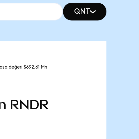
QNT
asa değeri $692,61 Mn
n
RNDR