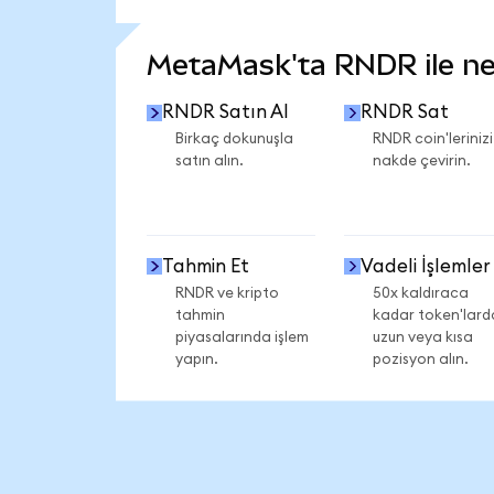
DAHA FAZLA İSTATİSTİK GÖR
MetaMask'ta RNDR ile nel
RNDR Satın Al
RNDR Sat
Birkaç dokunuşla
RNDR coin'lerinizi
satın alın.
nakde çevirin.
Tahmin Et
Vadeli İşlemler
RNDR ve kripto
50x kaldıraca
tahmin
kadar token'lard
piyasalarında işlem
uzun veya kısa
yapın.
pozisyon alın.