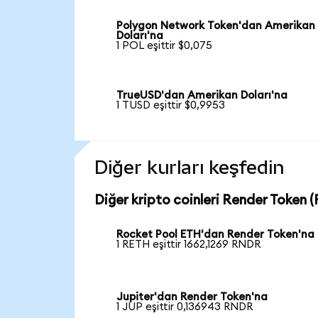
Polygon Network Token'dan Amerikan
Doları'na
1 POL eşittir $0,075
TrueUSD'dan Amerikan Doları'na
1 TUSD eşittir $0,9953
Diğer kurları keşfedin
Diğer kripto coinleri Render Token (
Rocket Pool ETH'dan Render Token'na
1 RETH eşittir 1662,1269 RNDR
Jupiter'dan Render Token'na
1 JUP eşittir 0,136943 RNDR