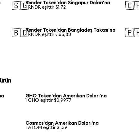
a
Render Token'dan Singapur Doları'na
🇸🇬
🇨
1 RNDR eşittir $1,72
Render Token'dan Bangladeş Takası'na
🇧🇩
🇵
1 RNDR eşittir ৳165,83
ürün
na
GHO Token'dan Amerikan Doları'na
1 GHO eşittir $0,9977
Cosmos'dan Amerikan Doları'na
1 ATOM eşittir $1,39