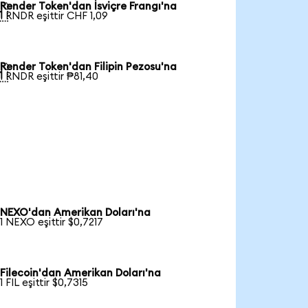
Render Token'dan İsviçre Frangı'na

1 RNDR eşittir CHF 1,09
Render Token'dan Filipin Pezosu'na

1 RNDR eşittir ₱81,40
NEXO'dan Amerikan Doları'na
1 NEXO eşittir $0,7217
Filecoin'dan Amerikan Doları'na
1 FIL eşittir $0,7315