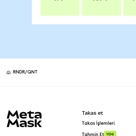
RNDR/QNT
MetaMask site alt bilgisi
Takas et
Takas İşlemleri
Tahmin Et
YENİ