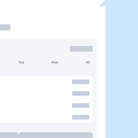
1sa
4sa
1G