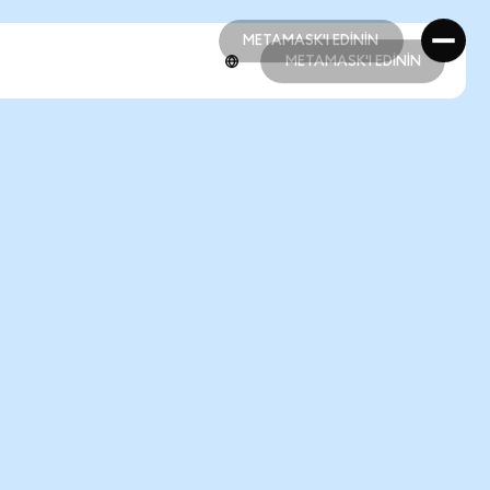
METAMASK'I EDİNİN
METAMASK'I EDİNİN
METAMASK'I EDİNİN
METAMASK'I EDİNİN