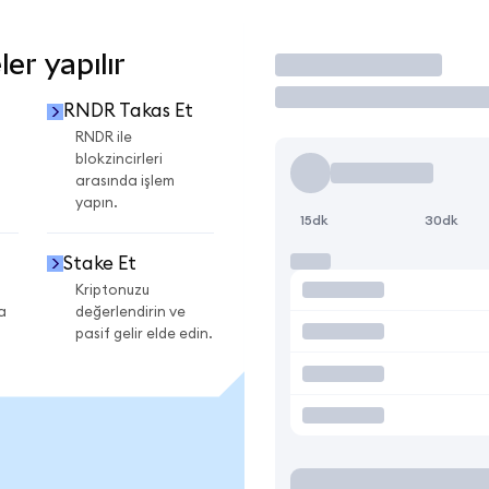
er yapılır
İşlem Yap
RNDR Takas Et
RNDR ile
blokzincirleri
arasında işlem
yapın.
15dk
30dk
Stake Et
Kriptonuzu
a
değerlendirin ve
pasif gelir elde edin.