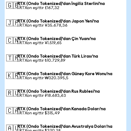
RTX (Ondo Tokenized)'dan İngiliz Sterlini'na
🇬🇧
1 RTXon eşittir £167,32
RTX (Ondo Tokenized)'dan Japon Yeni'na
🇯🇵
1 RTXon eşittir ¥35.678,36
RTX (Ondo Tokenized)'dan Çin Yuanı'na
🇨🇳
1 RTXon eşittir ¥1.519,65
RTX (Ondo Tokenized)'dan Türk Lirası'na
🇹🇷
1 RTXon eşittir ₺10.729,89
RTX (Ondo Tokenized)'dan Güney Kore Wonu'na
🇰🇷
1 RTXon eşittir ₩320.395,5
RTX (Ondo Tokenized)'dan Rus Rublesi'na
🇷🇺
1 RTXon eşittir ₽18.683,63
RTX (Ondo Tokenized)'dan Kanada Doları'na
🇨🇦
1 RTXon eşittir $315,49
RTX (Ondo Tokenized)'dan Avustralya Doları'na
🇦🇺
1 RTXon eşittir $320,28