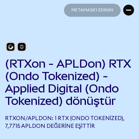
METAMASK'I EDİNİN
METAMASK'I EDİNİN
(RTXon - APLDon) RTX
(Ondo Tokenized) -
Applied Digital (Ondo
Tokenized) dönüştür
RTXON/APLDON: 1 RTX (ONDO TOKENIZED),
7,7715 APLDON DEĞERINE EŞITTIR