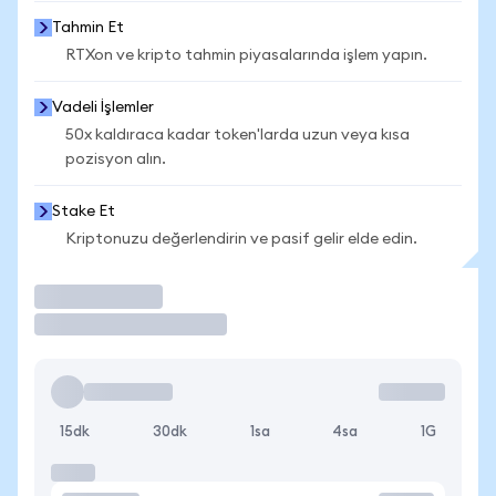
Tahmin Et
RTXon ve kripto tahmin piyasalarında işlem yapın.
Vadeli İşlemler
50x kaldıraca kadar token'larda uzun veya kısa
pozisyon alın.
Stake Et
Kriptonuzu değerlendirin ve pasif gelir elde edin.
İşlem Yap
15dk
30dk
1sa
4sa
1G