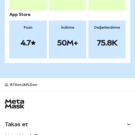
App Store
Puan
İndirme
Değerlendirme
4.7
50M+
75.8K
RTXon/APLDon
MetaMask site alt bilgisi
Takas et
Takas İşlemleri