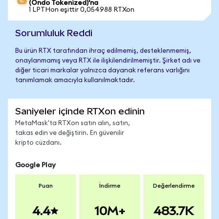
(Ondo Tokenized)'na
1 LPTHon eşittir 0,054988 RTXon
Sorumluluk Reddi
Bu ürün RTX tarafından ihraç edilmemiş, desteklenmemiş,
onaylanmamış veya RTX ile ilişkilendirilmemiştir. Şirket adı ve
diğer ticari markalar yalnızca dayanak referans varlığını
tanımlamak amacıyla kullanılmaktadır.
Saniyeler içinde RTXon edinin
MetaMask'ta RTXon satın alın, satın,
takas edin ve değiştirin. En güvenilir
kripto cüzdanı.
Google Play
Puan
İndirme
Değerlendirme
4.4
10M+
483.7K