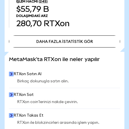
İŞLEM HACMI
(24S)
$55,79 B
DOLAŞIMDAKI ARZ
280,70
RTXon
DAHA FAZLA İSTATİSTİK GÖR
DAHA FAZLA İSTATİSTİK GÖR
MetaMask'ta RTXon ile neler yapılır
RTXon Satın Al
Birkaç dokunuşla satın alın.
RTXon Sat
RTXon coin'lerinizi nakde çevirin.
RTXon Takas Et
RTXon ile blokzincirleri arasında işlem yapın.