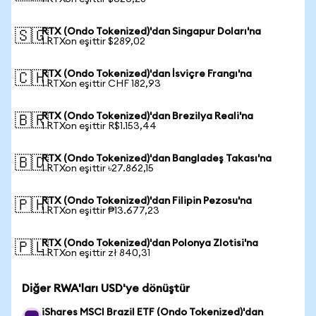
RTX (Ondo Tokenized)'dan Singapur Doları'na
🇸🇬
1 RTXon eşittir $289,02
RTX (Ondo Tokenized)'dan İsviçre Frangı'na
🇨🇭
1 RTXon eşittir CHF 182,93
RTX (Ondo Tokenized)'dan Brezilya Reali'na
🇧🇷
1 RTXon eşittir R$1.153,44
RTX (Ondo Tokenized)'dan Bangladeş Takası'na
🇧🇩
1 RTXon eşittir ৳27.862,15
RTX (Ondo Tokenized)'dan Filipin Pezosu'na
🇵🇭
1 RTXon eşittir ₱13.677,23
RTX (Ondo Tokenized)'dan Polonya Zlotisi'na
🇵🇱
1 RTXon eşittir zł 840,31
Diğer RWA'ları USD'ye dönüştür
iShares MSCI Brazil ETF (Ondo Tokenized)'dan