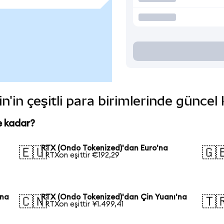
'in çeşitli para birimlerinde güncel
e kadar?
RTX (Ondo Tokenized)'dan Euro'na
🇪🇺
🇬
1 RTXon eşittir €192,29
'na
RTX (Ondo Tokenized)'dan Çin Yuanı'na
🇨🇳
🇹
1 RTXon eşittir ¥1.499,41