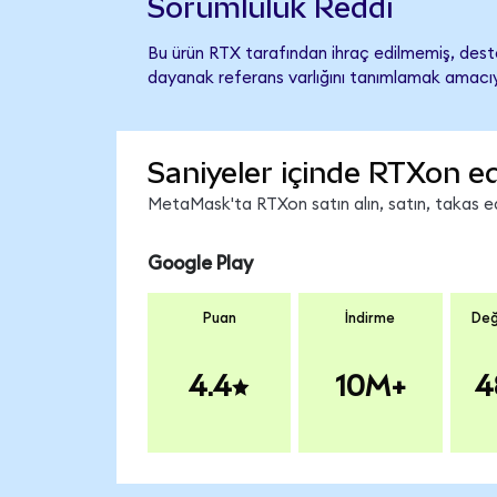
Sorumluluk Reddi
Bu ürün RTX tarafından ihraç edilmemiş, destek
dayanak referans varlığını tanımlamak amacıyl
Saniyeler içinde RTXon ed
MetaMask'ta RTXon satın alın, satın, takas edi
Google Play
Puan
İndirme
Değ
4.4
10M+
4