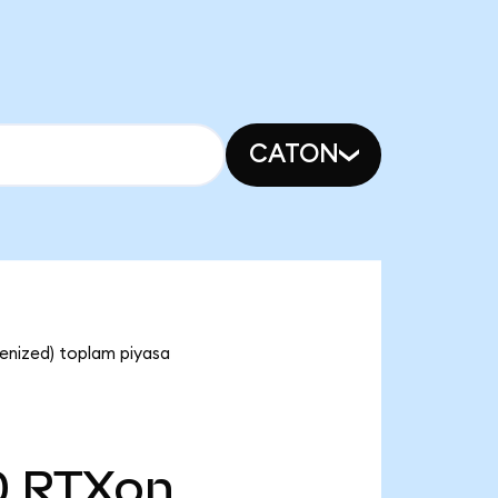
CATON
enized) toplam piyasa
0
RTXon