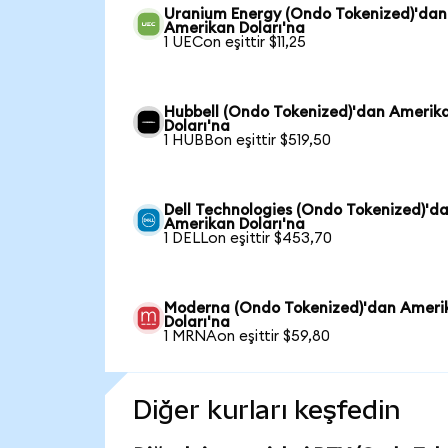
Uranium Energy (Ondo Tokenized)'dan
Amerikan Doları'na
1 UECon eşittir $11,25
Hubbell (Ondo Tokenized)'dan Amerik
Doları'na
1 HUBBon eşittir $519,50
Dell Technologies (Ondo Tokenized)'d
Amerikan Doları'na
1 DELLon eşittir $453,70
Moderna (Ondo Tokenized)'dan Ameri
Doları'na
1 MRNAon eşittir $59,80
Diğer kurları keşfedin