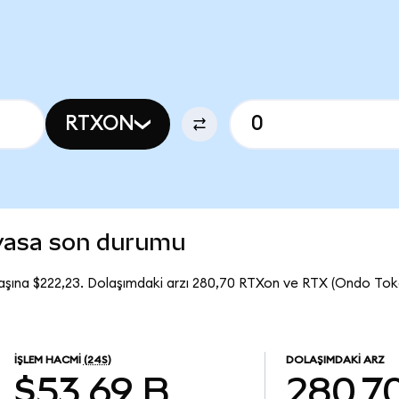
RTXON
iyasa son durumu
aşına $222,23. Dolaşımdaki arzı 280,70 RTXon ve RTX (Ondo Tok
İŞLEM HACMI
(24S)
DOLAŞIMDAKI ARZ
$53,69 B
280,7