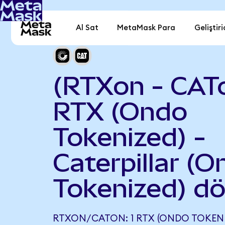
Al Sat
MetaMask Para
Geliştiri
(RTXon - CAT
RTX (Ondo
Tokenized) -
Caterpillar (
Tokenized) d
RTXON/CATON: 1 RTX (ONDO TOKENIZ