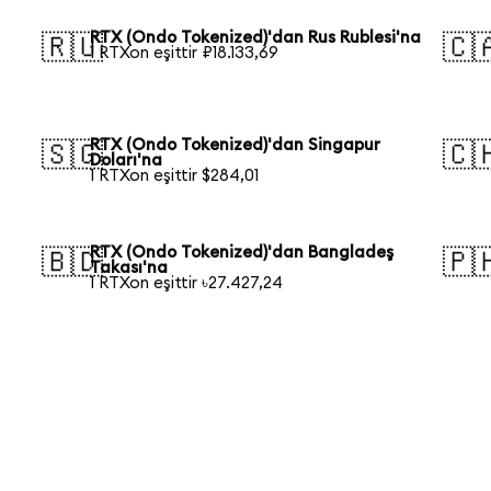
RTX (Ondo Tokenized)'dan Rus Rublesi'na
🇷🇺
🇨
1 RTXon eşittir ₽18.133,69
RTX (Ondo Tokenized)'dan Singapur
🇸🇬
🇨
Doları'na
1 RTXon eşittir $284,01
RTX (Ondo Tokenized)'dan Bangladeş
🇧🇩
🇵
Takası'na
1 RTXon eşittir ৳27.427,24