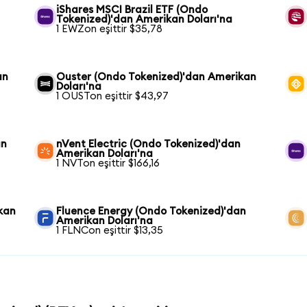
iShares MSCI Brazil ETF (Ondo
Tokenized)'dan Amerikan Doları'na
1 EWZon eşittir $35,78
an
Ouster (Ondo Tokenized)'dan Amerikan
Doları'na
1 OUSTon eşittir $43,97
an
nVent Electric (Ondo Tokenized)'dan
Amerikan Doları'na
1 NVTon eşittir $166,16
kan
Fluence Energy (Ondo Tokenized)'dan
Amerikan Doları'na
1 FLNCon eşittir $13,35