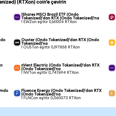
enized) (RTXon) coin'e çevirin
iShares MSCI Brazil ETF (Ondo
Tokenized)'dan RTX (Ondo Tokenized)'na
1 EWZon eşittir 0,161004 RTXon
ndo
Ouster (Ondo Tokenized)'dan RTX (Ondo
Tokenized)'na
1 OUSTon eşittir 0,197858 RTXon
an
nVent Electric (Ondo Tokenized)'dan RTX
(Ondo Tokenized)'na
1 NVTon eşittir 0,747694 RTXon
Ondo
Fluence Energy (Ondo Tokenized)'dan RTX
(Ondo Tokenized)'na
1 FLNCon eşittir 0,060073 RTXon