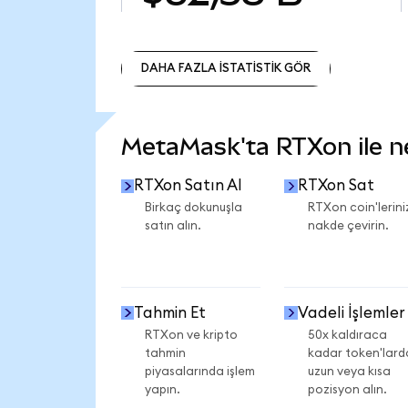
DAHA FAZLA İSTATİSTİK GÖR
DAHA FAZLA İSTATİSTİK GÖR
MetaMask'ta RTXon ile nel
RTXon Satın Al
RTXon Sat
Birkaç dokunuşla
RTXon coin'lerini
satın alın.
nakde çevirin.
Tahmin Et
Vadeli İşlemler
RTXon ve kripto
50x kaldıraca
tahmin
kadar token'lard
piyasalarında işlem
uzun veya kısa
yapın.
pozisyon alın.