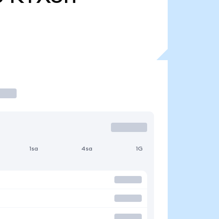
1sa
4sa
1G