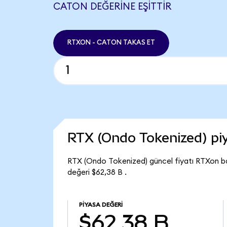
CATON DEĞERINE EŞITTIR
RTXON - CATON TAKAS ET
RTX (Ondo Tokenized) p
RTX (Ondo Tokenized) güncel fiyatı RTXon b
değeri $62,38 B .
PIYASA DEĞERI
$62,38 B