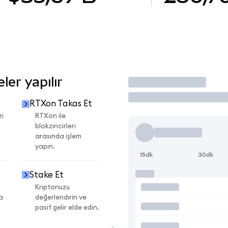
er yapılır
İşlem Yap
RTXon Takas Et
zi
RTXon ile
blokzincirleri
arasında işlem
yapın.
15dk
30dk
Stake Et
Kriptonuzu
a
değerlendirin ve
pasif gelir elde edin.