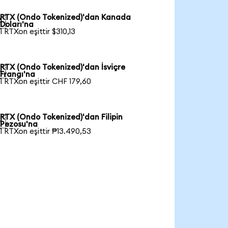
RTX (Ondo Tokenized)'dan Kanada

Doları'na
1 RTXon eşittir $310,13
RTX (Ondo Tokenized)'dan İsviçre

Frangı'na
1 RTXon eşittir CHF 179,60
RTX (Ondo Tokenized)'dan Filipin

Pezosu'na
1 RTXon eşittir ₱13.490,53