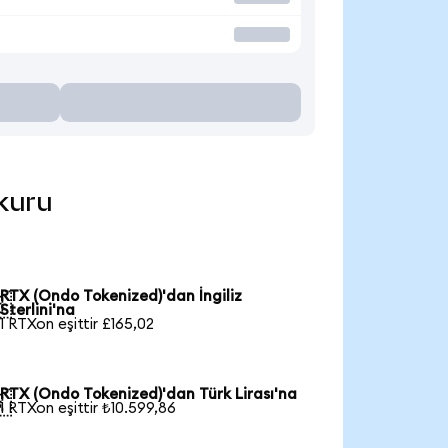
 kuru
RTX (Ondo Tokenized)'dan İngiliz

Sterlini'na
1 RTXon eşittir £165,02
RTX (Ondo Tokenized)'dan Türk Lirası'na

1 RTXon eşittir ₺10.599,86