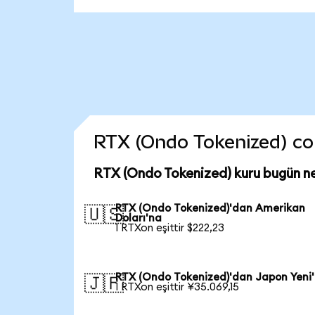
RTX (Ondo Tokenized) coin
RTX (Ondo Tokenized) kuru bugün n
RTX (Ondo Tokenized)'dan Amerikan
🇺🇸
Doları'na
1 RTXon eşittir $222,23
RTX (Ondo Tokenized)'dan Japon Yeni
🇯🇵
1 RTXon eşittir ¥35.069,15