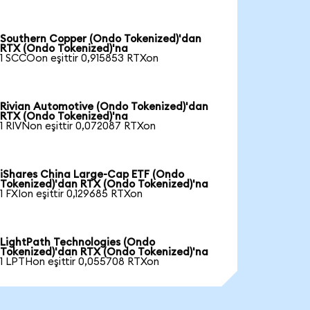
Southern Copper (Ondo Tokenized)'dan
RTX (Ondo Tokenized)'na
1 SCCOon eşittir 0,915853 RTXon
Rivian Automotive (Ondo Tokenized)'dan
RTX (Ondo Tokenized)'na
1 RIVNon eşittir 0,072087 RTXon
iShares China Large-Cap ETF (Ondo
Tokenized)'dan RTX (Ondo Tokenized)'na
1 FXIon eşittir 0,129685 RTXon
LightPath Technologies (Ondo
Tokenized)'dan RTX (Ondo Tokenized)'na
1 LPTHon eşittir 0,055708 RTXon