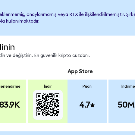
lenmemiş, onaylanmamış veya RTX ile ilişkilendirilmemiştir. Şirke
a kullanılmaktadır.
inin
n ve değiştirin. En güvenilir kripto cüzdanı.
App Store
erlendirme
İndir
Puan
İndirme
83.9K
4.7
50M