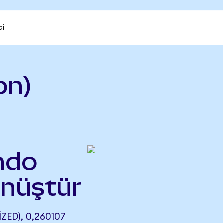
ci
on)
Ondo
önüştür
ED), 0,260107