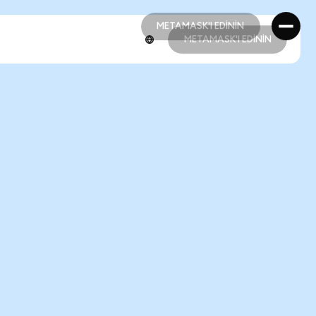
METAMASK'I EDİNİN
METAMASK'I EDİNİN
METAMASK'I EDİNİN
METAMASK'I EDİNİN