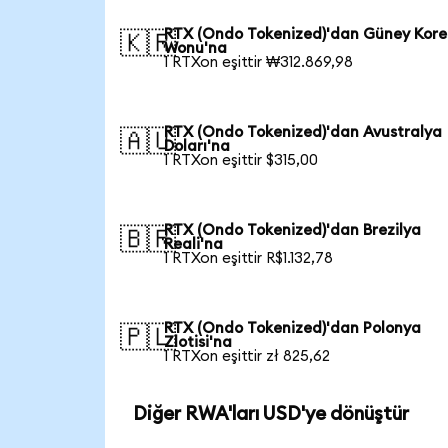
RTX (Ondo Tokenized)'dan Güney Kore
🇰🇷
Wonu'na
1 RTXon eşittir ₩312.869,98
RTX (Ondo Tokenized)'dan Avustralya
🇦🇺
Doları'na
1 RTXon eşittir $315,00
RTX (Ondo Tokenized)'dan Brezilya
🇧🇷
Reali'na
1 RTXon eşittir R$1.132,78
RTX (Ondo Tokenized)'dan Polonya
🇵🇱
Zlotisi'na
1 RTXon eşittir zł 825,62
Diğer RWA'ları USD'ye dönüştür