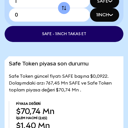
SAFE
1INCH
SAFE - 1INCH TAKAS ET
Safe Token piyasa son durumu
Safe Token güncel fiyatı SAFE başına $0,0922.
Dolaşımdaki arzı 767,45 Mn SAFE ve Safe Token
toplam piyasa değeri $70,74 Mn .
PIYASA DEĞERI
$70,74 Mn
İŞLEM HACMI
(24S)
$1,40 Mn