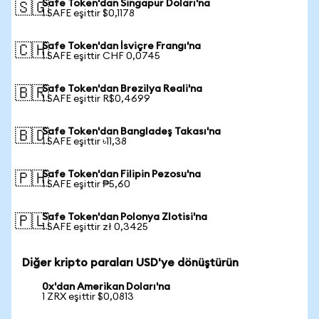
Safe Token'dan Singapur Doları'na
🇸🇬
1 SAFE eşittir $0,1178
Safe Token'dan İsviçre Frangı'na
🇨🇭
1 SAFE eşittir CHF 0,0745
Safe Token'dan Brezilya Reali'na
🇧🇷
1 SAFE eşittir R$0,4699
Safe Token'dan Bangladeş Takası'na
🇧🇩
1 SAFE eşittir ৳11,38
Safe Token'dan Filipin Pezosu'na
🇵🇭
1 SAFE eşittir ₱5,60
Safe Token'dan Polonya Zlotisi'na
🇵🇱
1 SAFE eşittir zł 0,3425
Diğer kripto paraları USD'ye dönüştürün
0x'dan Amerikan Doları'na
1 ZRX eşittir $0,0813