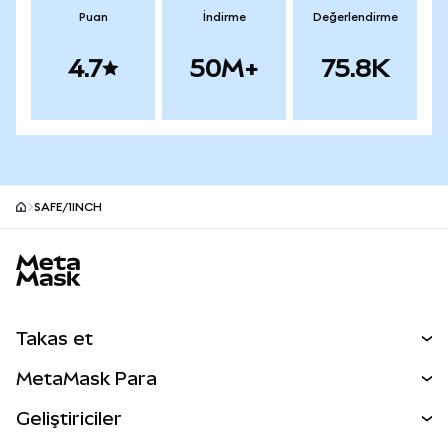
Puan
İndirme
Değerlendirme
4.7
50M+
75.8K
SAFE/1INCH
MetaMask site alt bilgisi
Takas et
Takas İşlemleri
MetaMask Para
Tahmin Et
YENİ
Kripto Al
Geliştiriciler
Perps
YENİ
MetaMask Kart
Dökümantasyon