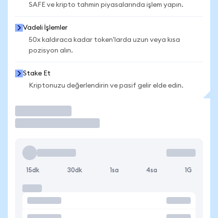
SAFE ve kripto tahmin piyasalarında işlem yapın.
Vadeli İşlemler
50x kaldıraca kadar token'larda uzun veya kısa
pozisyon alın.
Stake Et
Kriptonuzu değerlendirin ve pasif gelir elde edin.
İşlem Yap
15dk
30dk
1sa
4sa
1G