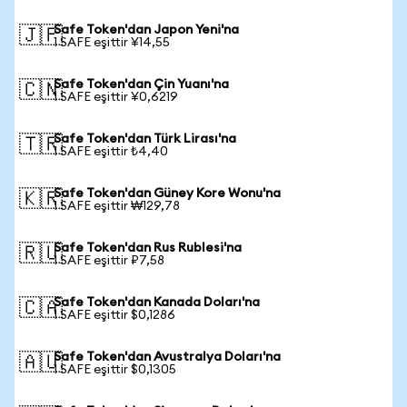
Safe Token'dan Japon Yeni'na
🇯🇵
1 SAFE eşittir ¥14,55
Safe Token'dan Çin Yuanı'na
🇨🇳
1 SAFE eşittir ¥0,6219
Safe Token'dan Türk Lirası'na
🇹🇷
1 SAFE eşittir ₺4,40
Safe Token'dan Güney Kore Wonu'na
🇰🇷
1 SAFE eşittir ₩129,78
Safe Token'dan Rus Rublesi'na
🇷🇺
1 SAFE eşittir ₽7,58
Safe Token'dan Kanada Doları'na
🇨🇦
1 SAFE eşittir $0,1286
Safe Token'dan Avustralya Doları'na
🇦🇺
1 SAFE eşittir $0,1305