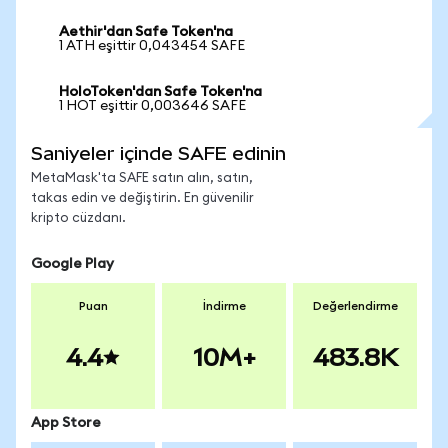
Aethir'dan Safe Token'na
1 ATH eşittir 0,043454 SAFE
HoloToken'dan Safe Token'na
1 HOT eşittir 0,003646 SAFE
Saniyeler içinde SAFE edinin
MetaMask'ta SAFE satın alın, satın,
takas edin ve değiştirin. En güvenilir
kripto cüzdanı.
Google Play
Puan
İndirme
Değerlendirme
4.4
10M+
483.8K
App Store