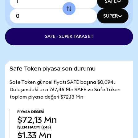
SAFE
SUPER
SAFE - SUPER TAKAS ET
Safe Token piyasa son durumu
Safe Token güncel fiyatı SAFE başına $0,094.
Dolaşımdaki arzı 767,45 Mn SAFE ve Safe Token
toplam piyasa değeri $72,13 Mn .
PIYASA DEĞERI
$72,13 Mn
İŞLEM HACMI
(24S)
$1,33 Mn