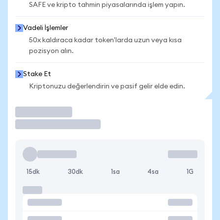
SAFE ve kripto tahmin piyasalarında işlem yapın.
Vadeli İşlemler
50x kaldıraca kadar token'larda uzun veya kısa
pozisyon alın.
Stake Et
Kriptonuzu değerlendirin ve pasif gelir elde edin.
İşlem Yap
15dk
30dk
1sa
4sa
1G