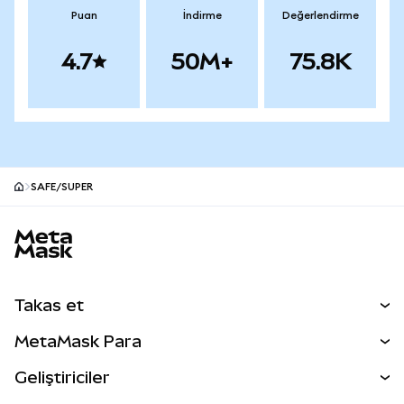
Puan
İndirme
Değerlendirme
4.7
50M+
75.8K
SAFE/SUPER
MetaMask site alt bilgisi
Takas et
Takas İşlemleri
MetaMask Para
Tahmin Et
YENİ
Kripto Al
Geliştiriciler
Perps
YENİ
MetaMask Kart
Dökümantasyon