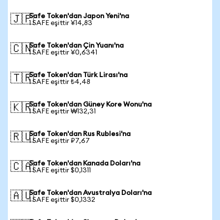
Safe Token'dan Japon Yeni'na
🇯🇵
1 SAFE eşittir ¥14,83
Safe Token'dan Çin Yuanı'na
🇨🇳
1 SAFE eşittir ¥0,6341
Safe Token'dan Türk Lirası'na
🇹🇷
1 SAFE eşittir ₺4,48
Safe Token'dan Güney Kore Wonu'na
🇰🇷
1 SAFE eşittir ₩132,31
Safe Token'dan Rus Rublesi'na
🇷🇺
1 SAFE eşittir ₽7,67
Safe Token'dan Kanada Doları'na
🇨🇦
1 SAFE eşittir $0,1311
Safe Token'dan Avustralya Doları'na
🇦🇺
1 SAFE eşittir $0,1332