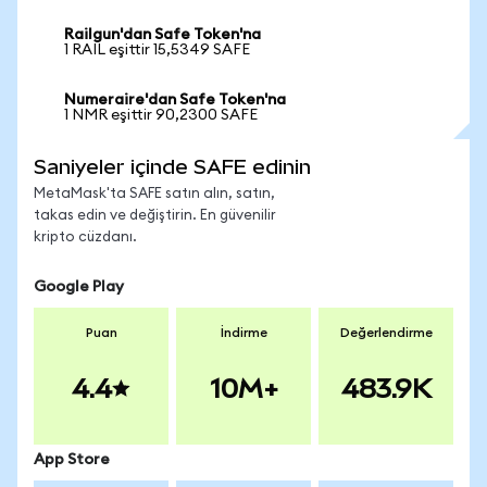
Railgun'dan Safe Token'na
1 RAIL eşittir 15,5349 SAFE
Numeraire'dan Safe Token'na
1 NMR eşittir 90,2300 SAFE
Saniyeler içinde SAFE edinin
MetaMask'ta SAFE satın alın, satın,
takas edin ve değiştirin. En güvenilir
kripto cüzdanı.
Google Play
Puan
İndirme
Değerlendirme
4.4
10M+
483.9K
App Store