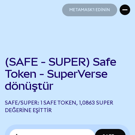
METAMASK'I EDİNİN
METAMASK'I EDİNİN
(SAFE - SUPER) Safe
Token - SuperVerse
dönüştür
SAFE/SUPER: 1 SAFE TOKEN, 1,0863 SUPER
DEĞERINE EŞITTIR