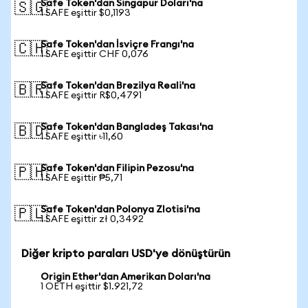
Safe Token'dan Singapur Doları'na
🇸🇬
1 SAFE eşittir $0,1193
Safe Token'dan İsviçre Frangı'na
🇨🇭
1 SAFE eşittir CHF 0,076
Safe Token'dan Brezilya Reali'na
🇧🇷
1 SAFE eşittir R$0,4791
Safe Token'dan Bangladeş Takası'na
🇧🇩
1 SAFE eşittir ৳11,60
Safe Token'dan Filipin Pezosu'na
🇵🇭
1 SAFE eşittir ₱5,71
Safe Token'dan Polonya Zlotisi'na
🇵🇱
1 SAFE eşittir zł 0,3492
Diğer kripto paraları USD'ye dönüştürün
Origin Ether'dan Amerikan Doları'na
1 OETH eşittir $1.921,72