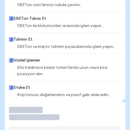
SBETon coin'lerinizi nakde çevirin.
SBETon Takas Et
SBETon ile blokzincirleri arasında işlem yapın.
Tahmin Et
SBETon ve kripto tahmin piyasalarında işlem yapın.
Vadeli İşlemler
50x kaldıraca kadar token'larda uzun veya kısa
pozisyon alın.
Stake Et
Kriptonuzu değerlendirin ve pasif gelir elde edin.
İşlem Yap