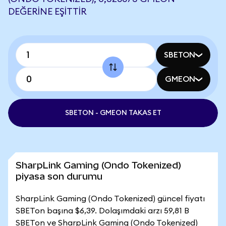
DEĞERINE EŞITTIR
SBETON
GMEON
SBETON - GMEON TAKAS ET
SharpLink Gaming (Ondo Tokenized)
piyasa son durumu
SharpLink Gaming (Ondo Tokenized) güncel fiyatı
SBETon başına $6,39. Dolaşımdaki arzı 59,81 B
SBETon ve SharpLink Gaming (Ondo Tokenized)