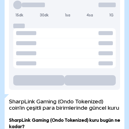
15dk
30dk
1sa
4sa
1G
SharpLink Gaming (Ondo Tokenized)
coin'in çeşitli para birimlerinde güncel kuru
SharpLink Gaming (Ondo Tokenized) kuru bugün ne
kadar?