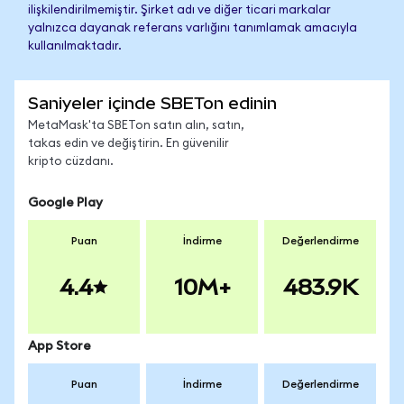
ilişkilendirilmemiştir. Şirket adı ve diğer ticari markalar
yalnızca dayanak referans varlığını tanımlamak amacıyla
kullanılmaktadır.
Saniyeler içinde SBETon edinin
MetaMask'ta SBETon satın alın, satın,
takas edin ve değiştirin. En güvenilir
kripto cüzdanı.
Google Play
Puan
İndirme
Değerlendirme
4.4
10M+
483.9K
App Store
Puan
İndirme
Değerlendirme