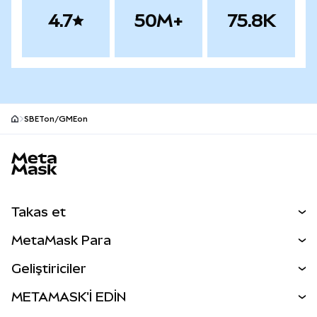
4.7
50M+
75.8K
SBETon/GMEon
MetaMask site alt bilgisi
Takas et
Takas İşlemleri
MetaMask Para
Tahmin Et
YENİ
Kripto Al
Geliştiriciler
Perps
YENİ
MetaMask Kart
Dökümantasyon
METAMASK'İ EDİN
RWA'lar
mUSD
YENİ
Kontrol Paneli
İşlem Kalkanı