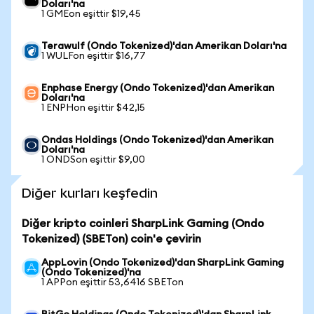
Doları'na
1 GMEon eşittir $19,45
Terawulf (Ondo Tokenized)'dan Amerikan Doları'na
1 WULFon eşittir $16,77
Enphase Energy (Ondo Tokenized)'dan Amerikan
Doları'na
1 ENPHon eşittir $42,15
Ondas Holdings (Ondo Tokenized)'dan Amerikan
Doları'na
1 ONDSon eşittir $9,00
Diğer kurları keşfedin
Diğer kripto coinleri SharpLink Gaming (Ondo
Tokenized) (SBETon) coin'e çevirin
AppLovin (Ondo Tokenized)'dan SharpLink Gaming
(Ondo Tokenized)'na
1 APPon eşittir 53,6416 SBETon