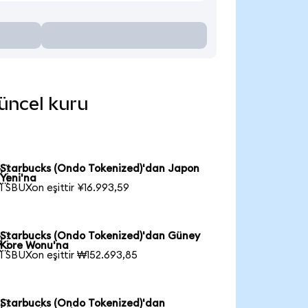
güncel kuru
Starbucks (Ondo Tokenized)'dan Japon

Yeni'na
1 SBUXon eşittir ¥16.993,59
Starbucks (Ondo Tokenized)'dan Güney

Kore Wonu'na
1 SBUXon eşittir ₩152.693,85
Starbucks (Ondo Tokenized)'dan