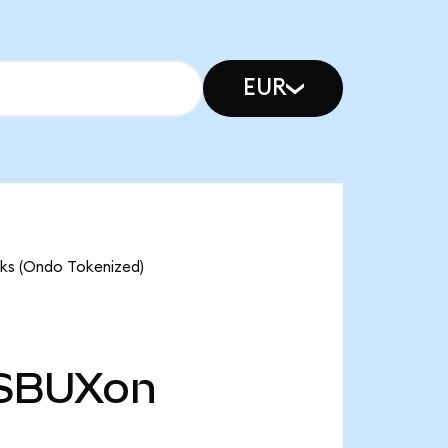
EUR
cks (Ondo Tokenized)
SBUXon