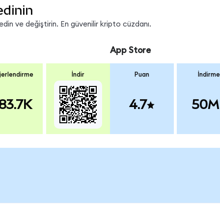
edinin
in ve değiştirin. En güvenilir kripto cüzdanı.
App Store
erlendirme
İndir
Puan
İndirme
83.7K
4.7
50M