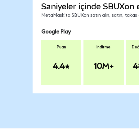
Saniyeler içinde SBUXon 
MetaMask'ta SBUXon satın alın, satın, takas ed
Google Play
Puan
İndirme
Değ
4.4
10M+
4