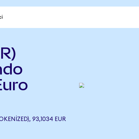
ci
R)
ndo
Euro
KENIZED), 93,1034 EUR