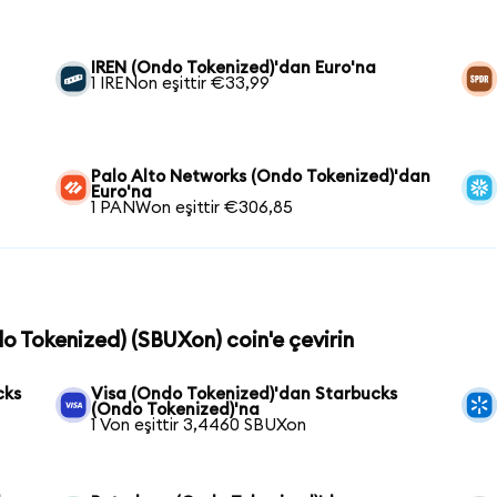
IREN (Ondo Tokenized)'dan Euro'na
1 IRENon eşittir €33,99
Palo Alto Networks (Ondo Tokenized)'dan
Euro'na
1 PANWon eşittir €306,85
do Tokenized) (SBUXon) coin'e çevirin
cks
Visa (Ondo Tokenized)'dan Starbucks
(Ondo Tokenized)'na
1 Von eşittir 3,4460 SBUXon