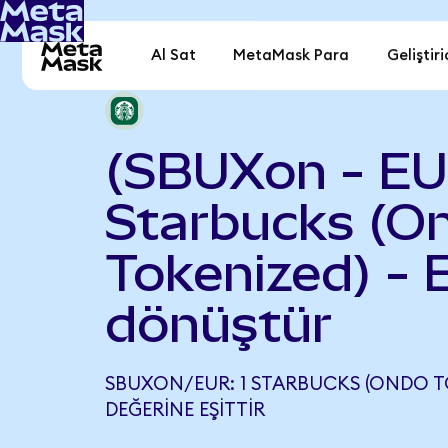
Al Sat
MetaMask Para
Geliştiri
(SBUXon - EU
Starbucks (O
Tokenized) - 
dönüştür
SBUXON/EUR: 1 STARBUCKS (ONDO TO
DEĞERINE EŞITTIR