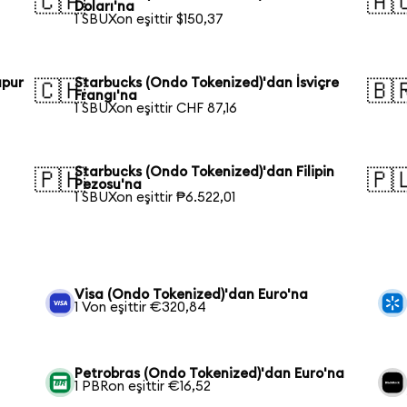
🇨🇦
🇦
Doları'na
1 SBUXon eşittir $150,37
apur
Starbucks (Ondo Tokenized)'dan İsviçre
🇨🇭
🇧
Frangı'na
1 SBUXon eşittir CHF 87,16
Starbucks (Ondo Tokenized)'dan Filipin
🇵🇭
🇵
Pezosu'na
1 SBUXon eşittir ₱6.522,01
a
Visa (Ondo Tokenized)'dan Euro'na
1 Von eşittir €320,84
Petrobras (Ondo Tokenized)'dan Euro'na
1 PBRon eşittir €16,52