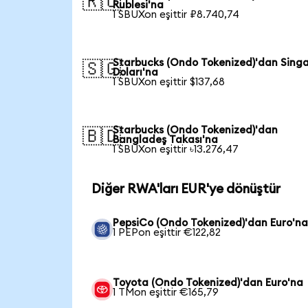
🇷🇺
Rublesi'na
1 SBUXon eşittir ₽8.740,74
Starbucks (Ondo Tokenized)'dan Sing
🇸🇬
Doları'na
1 SBUXon eşittir $137,68
Starbucks (Ondo Tokenized)'dan
🇧🇩
Bangladeş Takası'na
1 SBUXon eşittir ৳13.276,47
Diğer RWA'ları EUR'ye dönüştür
PepsiCo (Ondo Tokenized)'dan Euro'n
1 PEPon eşittir €122,82
Toyota (Ondo Tokenized)'dan Euro'na
1 TMon eşittir €165,79