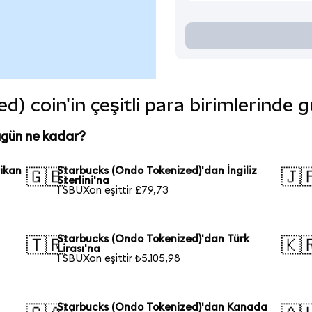
) coin'in çeşitli para birimlerinde 
ugün ne kadar?
ikan
Starbucks (Ondo Tokenized)'dan İngiliz
🇬🇧
🇯
Sterlini'na
1 SBUXon eşittir £79,73
Starbucks (Ondo Tokenized)'dan Türk
🇹🇷
🇰
Lirası'na
1 SBUXon eşittir ₺5.105,98
Starbucks (Ondo Tokenized)'dan Kanada