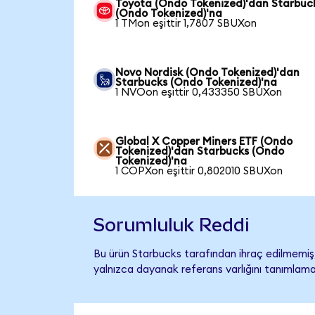
Toyota (Ondo Tokenized)'dan Starbuc
(Ondo Tokenized)'na
1 TMon eşittir 1,7807 SBUXon
Novo Nordisk (Ondo Tokenized)'dan
Starbucks (Ondo Tokenized)'na
1 NVOon eşittir 0,433350 SBUXon
Global X Copper Miners ETF (Ondo
Tokenized)'dan Starbucks (Ondo
Tokenized)'na
1 COPXon eşittir 0,802010 SBUXon
Sorumluluk Reddi
Bu ürün Starbucks tarafından ihraç edilmemiş, 
yalnızca dayanak referans varlığını tanımlama