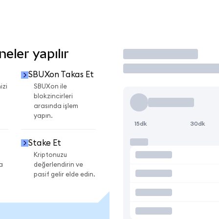
eler yapılır
İşlem Yap
SBUXon Takas Et
izi
SBUXon ile
blokzincirleri
arasında işlem
yapın.
15dk
30dk
Stake Et
Kriptonuzu
a
değerlendirin ve
pasif gelir elde edin.