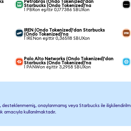
ks
Petrobras (Ondo Tokenized)'dan
Starbucks (Ondo Tokenized)'na
1 PBRon eşittir 0,177386 SBUXon
IREN (Ondo Tokenized)'dan Starbucks
(Ondo Tokenized)'na
1 IRENon eşittir 0,365118 SBUXon
Palo Alto Networks (Ondo Tokenized)'dan
Starbucks (Ondo Tokenized)'na
1 PANWon eşittir 3,2958 SBUXon
desteklenmemiş, onaylanmamış veya Starbucks ile ilişkilendirilmem
k amacıyla kullanılmaktadır.