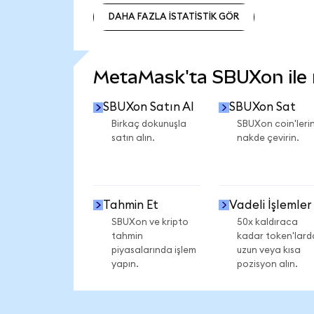
DAHA FAZLA İSTATİSTİK GÖR
DAHA FAZLA İSTATİSTİK GÖR
MetaMask'ta SBUXon ile n
SBUXon Satın Al
SBUXon Sat
Birkaç dokunuşla
SBUXon coin'lerin
satın alın.
nakde çevirin.
Tahmin Et
Vadeli İşlemler
SBUXon ve kripto
50x kaldıraca
tahmin
kadar token'lard
piyasalarında işlem
uzun veya kısa
yapın.
pozisyon alın.