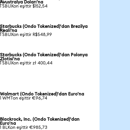

Avustralya Doları'na
1 SBUXon eşittir $152,54
Starbucks (Ondo Tokenized)'dan Brezilya

Reali'na
1 SBUXon eşittir R$548,99
Starbucks (Ondo Tokenized)'dan Polonya

Zlotisi'na
1 SBUXon eşittir zł 400,44
Walmart (Ondo Tokenized)'dan Euro'na
1 WMTon eşittir €96,74
Blackrock, Inc. (Ondo Tokenized)'dan
Euro'na
1 BLKon eşittir €985,73