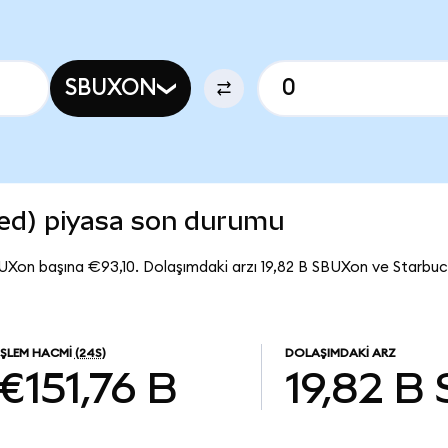
SBUXON
ed) piyasa son durumu
UXon başına €93,10. Dolaşımdaki arzı 19,82 B SBUXon ve Starbu
İŞLEM HACMI
(24S)
DOLAŞIMDAKI ARZ
€151,76 B
19,82 B