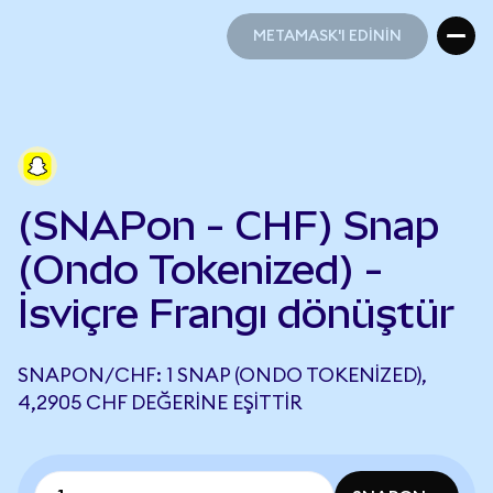
METAMASK'I EDİNİN
METAMASK'I EDİNİN
(SNAPon - CHF) Snap
(Ondo Tokenized) -
İsviçre Frangı dönüştür
SNAPON/CHF: 1 SNAP (ONDO TOKENIZED),
4,2905 CHF DEĞERINE EŞITTIR