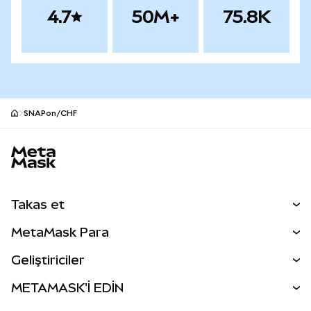
4.7
50M+
75.8K
SNAPon/CHF
MetaMask site alt bilgisi
Takas et
Takas İşlemleri
MetaMask Para
Tahmin Et
YENİ
Kripto Al
Geliştiriciler
Perps
YENİ
MetaMask Kart
Dökümantasyon
METAMASK'İ EDİN
RWA'lar
mUSD
YENİ
Kontrol Paneli
İşlem Kalkanı