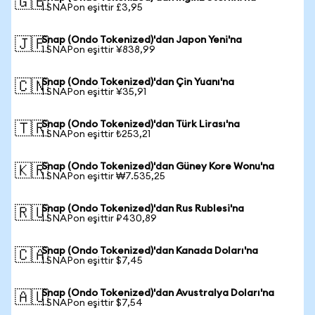
🇬🇧
1 SNAPon eşittir £3,95
Snap (Ondo Tokenized)'dan Japon Yeni'na
🇯🇵
1 SNAPon eşittir ¥838,99
Snap (Ondo Tokenized)'dan Çin Yuanı'na
🇨🇳
1 SNAPon eşittir ¥35,91
Snap (Ondo Tokenized)'dan Türk Lirası'na
🇹🇷
1 SNAPon eşittir ₺253,21
Snap (Ondo Tokenized)'dan Güney Kore Wonu'na
🇰🇷
1 SNAPon eşittir ₩7.535,25
Snap (Ondo Tokenized)'dan Rus Rublesi'na
🇷🇺
1 SNAPon eşittir ₽430,89
Snap (Ondo Tokenized)'dan Kanada Doları'na
🇨🇦
1 SNAPon eşittir $7,45
Snap (Ondo Tokenized)'dan Avustralya Doları'na
🇦🇺
1 SNAPon eşittir $7,54