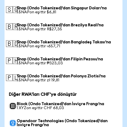
Snap (Ondo Tokenized)'dan Singapur Doları'na
🇸🇬
1 SNAPon eşittir $6,81
Snap (Ondo Tokenized)'dan Brezilya Reali'na
🇧🇷
1 SNAPon eşittir R$27,35
Snap (Ondo Tokenized)'dan Bangladeş Takası'na
🇧🇩
1 SNAPon eşittir ৳657,71
Snap (Ondo Tokenized)'dan Filipin Pezosu'na
🇵🇭
1 SNAPon eşittir ₱323,03
Snap (Ondo Tokenized)'dan Polonya Zlotisi'na
🇵🇱
1 SNAPon eşittir zł 19,81
Diğer RWA'ları CHF'ye dönüştür
Block (Ondo Tokenized)'dan İsviçre Frangı'na
1 XYZon eşittir CHF 68,03
Opendoor Technologies (Ondo Tokenized)'dan
İsviçre Frangı'na