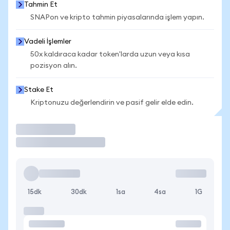
Tahmin Et
SNAPon ve kripto tahmin piyasalarında işlem yapın.
Vadeli İşlemler
50x kaldıraca kadar token'larda uzun veya kısa
pozisyon alın.
Stake Et
Kriptonuzu değerlendirin ve pasif gelir elde edin.
İşlem Yap
15dk
30dk
1sa
4sa
1G