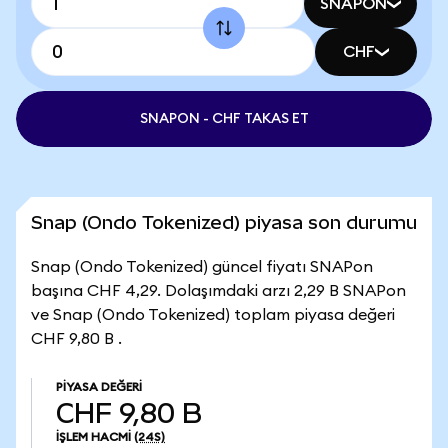
SNAPON
CHF
SNAPON - CHF TAKAS ET
Snap (Ondo Tokenized) piyasa son durumu
Snap (Ondo Tokenized) güncel fiyatı SNAPon
başına CHF 4,29. Dolaşımdaki arzı 2,29 B SNAPon
ve Snap (Ondo Tokenized) toplam piyasa değeri
CHF 9,80 B .
PIYASA DEĞERI
CHF 9,80 B
İŞLEM HACMI
(24S)