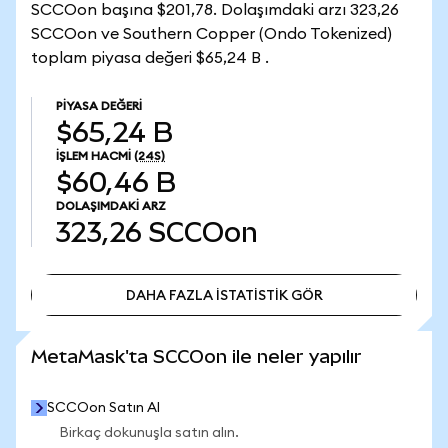
SCCOon başına $201,78. Dolaşımdaki arzı 323,26
SCCOon ve Southern Copper (Ondo Tokenized)
toplam piyasa değeri $65,24 B .
PIYASA DEĞERI
$65,24 B
İŞLEM HACMI
(24S)
$60,46 B
DOLAŞIMDAKI ARZ
323,26
SCCOon
DAHA FAZLA İSTATİSTİK GÖR
DAHA FAZLA İSTATİSTİK GÖR
MetaMask'ta SCCOon ile neler yapılır
SCCOon Satın Al
Birkaç dokunuşla satın alın.