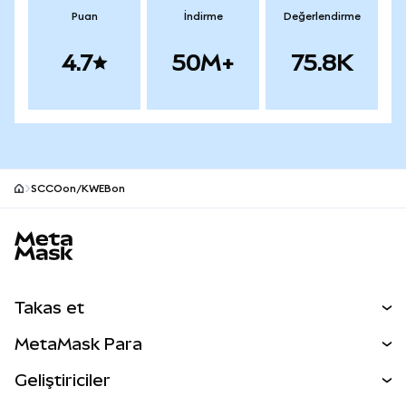
Puan
İndirme
Değerlendirme
4.7
50M+
75.8K
SCCOon/KWEBon
MetaMask site alt bilgisi
Takas et
Takas İşlemleri
MetaMask Para
Tahmin Et
YENİ
Kripto Al
Geliştiriciler
Perps
YENİ
MetaMask Kart
Dökümantasyon