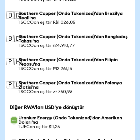
Southern Copper (Ondo Tokenized)'dan Brezilya
🇧🇷
Reali'na
1 SCCOon eşittir R$1.026,05
Southern Copper (Ondo Tokenized)'dan Bangladeş
🇧🇩
Takası'na
1 SCCOon eşittir ৳24.910,77
Southern Copper (Ondo Tokenized)'dan Filipin
🇵🇭
Pezosu'na
1 SCCOon eşittir ₱12.261,16
Southern Copper (Ondo Tokenized)'dan Polonya
🇵🇱
Zlotisi'na
1 SCCOon eşittir zł 750,98
Diğer RWA'ları USD'ye dönüştür
Uranium Energy (Ondo Tokenized)'dan Amerikan
Doları'na
1 UECon eşittir $11,25