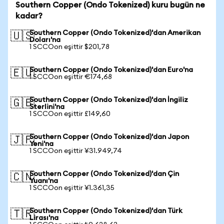
Southern Copper (Ondo Tokenized) kuru bugün ne
kadar?
Southern Copper (Ondo Tokenized)'dan Amerikan
🇺🇸
Doları'na
1 SCCOon eşittir $201,78
Southern Copper (Ondo Tokenized)'dan Euro'na
🇪🇺
1 SCCOon eşittir €174,68
Southern Copper (Ondo Tokenized)'dan İngiliz
🇬🇧
Sterlini'na
1 SCCOon eşittir £149,60
Southern Copper (Ondo Tokenized)'dan Japon
🇯🇵
Yeni'na
1 SCCOon eşittir ¥31.949,74
Southern Copper (Ondo Tokenized)'dan Çin
🇨🇳
Yuanı'na
1 SCCOon eşittir ¥1.361,35
Southern Copper (Ondo Tokenized)'dan Türk
🇹🇷
Lirası'na