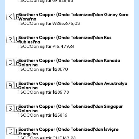
1 SCCOon eşittir ₺9.628,63
Southern Copper (Ondo Tokenized)'dan Güney Kore
🇰🇷
Wonu'na
1 SCCOon eşittir ₩285.676,03
Southern Copper (Ondo Tokenized)'dan Rus
🇷🇺
Rublesi'na
1 SCCOon eşittir ₽16.479,61
Southern Copper (Ondo Tokenized)'dan Kanada
🇨🇦
Doları'na
1 SCCOon eşittir $281,70
Southern Copper (Ondo Tokenized)'dan Avustralya
🇦🇺
Doları'na
1 SCCOon eşittir $285,78
Southern Copper (Ondo Tokenized)'dan Singapur
🇸🇬
Doları'na
1 SCCOon eşittir $258,16
Southern Copper (Ondo Tokenized)'dan İsviçre
🇨🇭
Frangı'na
1 SCCOon eşittir CHF 163,28