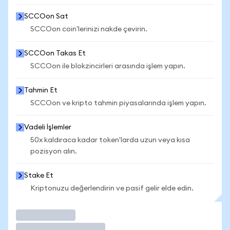
SCCOon Sat
SCCOon coin'lerinizi nakde çevirin.
SCCOon Takas Et
SCCOon ile blokzincirleri arasında işlem yapın.
Tahmin Et
SCCOon ve kripto tahmin piyasalarında işlem yapın.
Vadeli İşlemler
50x kaldıraca kadar token'larda uzun veya kısa
pozisyon alın.
Stake Et
Kriptonuzu değerlendirin ve pasif gelir elde edin.
İşlem Yap