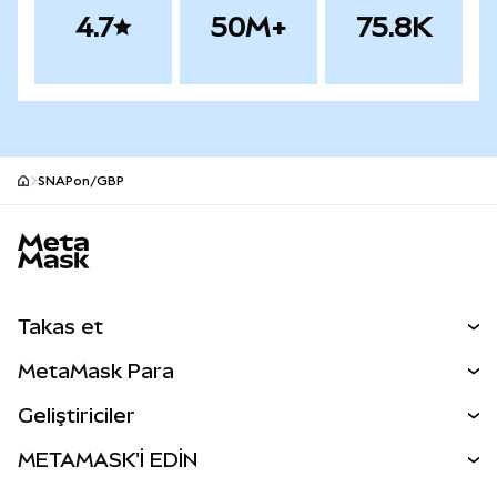
4.7
50M+
75.8K
SNAPon/GBP
MetaMask site alt bilgisi
Takas et
Takas İşlemleri
MetaMask Para
Tahmin Et
YENİ
Kripto Al
Geliştiriciler
Perps
YENİ
MetaMask Kart
Dökümantasyon
METAMASK'İ EDİN
RWA'lar
mUSD
YENİ
Kontrol Paneli
İşlem Kalkanı