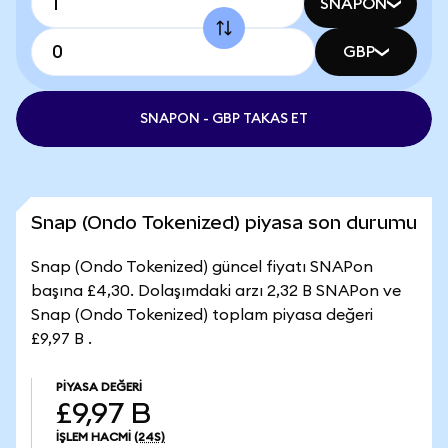
SNAPON
GBP
SNAPON - GBP TAKAS ET
Snap (Ondo Tokenized) piyasa son durumu
Snap (Ondo Tokenized) güncel fiyatı SNAPon
başına £4,30. Dolaşımdaki arzı 2,32 B SNAPon ve
Snap (Ondo Tokenized) toplam piyasa değeri
£9,97 B .
PIYASA DEĞERI
£9,97 B
İŞLEM HACMI
(24S)