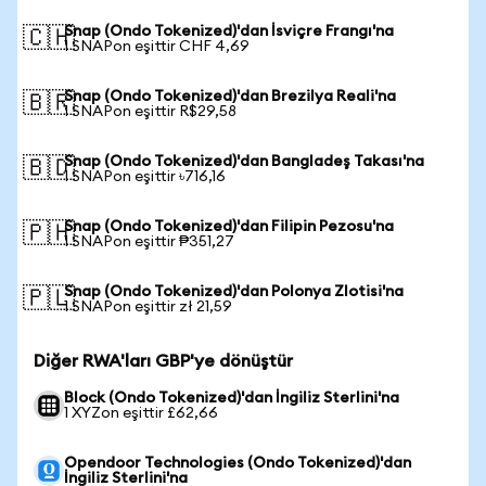
Snap (Ondo Tokenized)'dan İsviçre Frangı'na
🇨🇭
1 SNAPon eşittir CHF 4,69
Snap (Ondo Tokenized)'dan Brezilya Reali'na
🇧🇷
1 SNAPon eşittir R$29,58
Snap (Ondo Tokenized)'dan Bangladeş Takası'na
🇧🇩
1 SNAPon eşittir ৳716,16
Snap (Ondo Tokenized)'dan Filipin Pezosu'na
🇵🇭
1 SNAPon eşittir ₱351,27
Snap (Ondo Tokenized)'dan Polonya Zlotisi'na
🇵🇱
1 SNAPon eşittir zł 21,59
Diğer RWA'ları GBP'ye dönüştür
Block (Ondo Tokenized)'dan İngiliz Sterlini'na
1 XYZon eşittir £62,66
Opendoor Technologies (Ondo Tokenized)'dan
İngiliz Sterlini'na