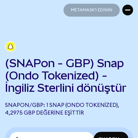
METAMASK'I EDİNİN
METAMASK'I EDİNİN
(SNAPon - GBP) Snap
(Ondo Tokenized) -
İngiliz Sterlini dönüştür
SNAPON/GBP: 1 SNAP (ONDO TOKENIZED),
4,2975 GBP DEĞERINE EŞITTIR