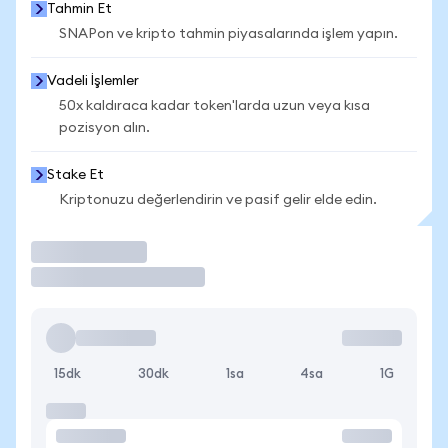
Tahmin Et
SNAPon ve kripto tahmin piyasalarında işlem yapın.
Vadeli İşlemler
50x kaldıraca kadar token'larda uzun veya kısa
pozisyon alın.
Stake Et
Kriptonuzu değerlendirin ve pasif gelir elde edin.
İşlem Yap
15dk
30dk
1sa
4sa
1G