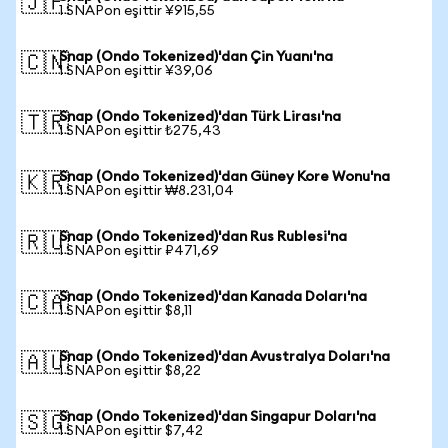
🇯🇵
1 SNAPon eşittir ¥915,55
Snap (Ondo Tokenized)'dan Çin Yuanı'na
🇨🇳
1 SNAPon eşittir ¥39,06
Snap (Ondo Tokenized)'dan Türk Lirası'na
🇹🇷
1 SNAPon eşittir ₺275,43
Snap (Ondo Tokenized)'dan Güney Kore Wonu'na
🇰🇷
1 SNAPon eşittir ₩8.231,04
Snap (Ondo Tokenized)'dan Rus Rublesi'na
🇷🇺
1 SNAPon eşittir ₽471,69
Snap (Ondo Tokenized)'dan Kanada Doları'na
🇨🇦
1 SNAPon eşittir $8,11
Snap (Ondo Tokenized)'dan Avustralya Doları'na
🇦🇺
1 SNAPon eşittir $8,22
Snap (Ondo Tokenized)'dan Singapur Doları'na
🇸🇬
1 SNAPon eşittir $7,42