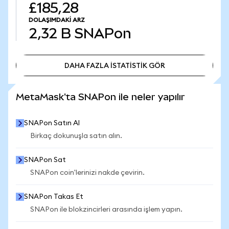
£185,28
DOLAŞIMDAKI ARZ
2,32 B
SNAPon
DAHA FAZLA İSTATİSTİK GÖR
DAHA FAZLA İSTATİSTİK GÖR
MetaMask'ta SNAPon ile neler yapılır
SNAPon Satın Al
Birkaç dokunuşla satın alın.
SNAPon Sat
SNAPon coin'lerinizi nakde çevirin.
SNAPon Takas Et
SNAPon ile blokzincirleri arasında işlem yapın.