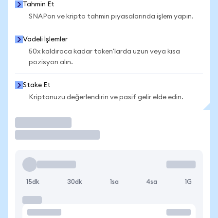
Tahmin Et
SNAPon ve kripto tahmin piyasalarında işlem yapın.
Vadeli İşlemler
50x kaldıraca kadar token'larda uzun veya kısa
pozisyon alın.
Stake Et
Kriptonuzu değerlendirin ve pasif gelir elde edin.
İşlem Yap
15dk
30dk
1sa
4sa
1G