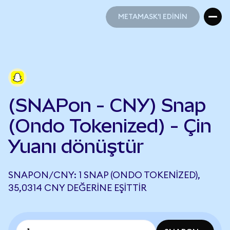
METAMASK'I EDİNİN
METAMASK'I EDİNİN
(SNAPon - CNY) Snap
(Ondo Tokenized) - Çin
Yuanı dönüştür
SNAPON/CNY: 1 SNAP (ONDO TOKENIZED),
35,0314 CNY DEĞERINE EŞITTIR