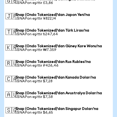
🇬🇧
1 SNAPon eşittir £3,86
Snap (Ondo Tokenized)'dan Japon Yeni'na
🇯🇵
1 SNAPon eşittir ¥822,14
Snap (Ondo Tokenized)'dan Türk Lirası'na
🇹🇷
1 SNAPon eşittir ₺247,64
Snap (Ondo Tokenized)'dan Güney Kore Wonu'na
🇰🇷
1 SNAPon eşittir ₩7.359
Snap (Ondo Tokenized)'dan Rus Rublesi'na
🇷🇺
1 SNAPon eşittir ₽426,46
Snap (Ondo Tokenized)'dan Kanada Doları'na
🇨🇦
1 SNAPon eşittir $7,28
Snap (Ondo Tokenized)'dan Avustralya Doları'na
🇦🇺
1 SNAPon eşittir $7,38
Snap (Ondo Tokenized)'dan Singapur Doları'na
🇸🇬
1 SNAPon eşittir $6,65