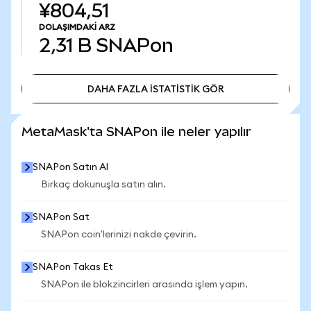
¥804,51
DOLAŞIMDAKI ARZ
2,31 B
SNAPon
DAHA FAZLA İSTATİSTİK GÖR
DAHA FAZLA İSTATİSTİK GÖR
MetaMask'ta SNAPon ile neler yapılır
SNAPon Satın Al
Birkaç dokunuşla satın alın.
SNAPon Sat
SNAPon coin'lerinizi nakde çevirin.
SNAPon Takas Et
SNAPon ile blokzincirleri arasında işlem yapın.