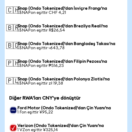
Snap (Ondo Tokenized)'dan İsviçre Frangı'na
🇨🇭
1 SNAPon eşittir CHF 4,21
Snap (Ondo Tokenized)'dan Brezilya Reali'na
🇧🇷
1 SNAPon eşittir R$26,54
Snap (Ondo Tokenized)'dan Bangladeş Takası'na
🇧🇩
1 SNAPon eşittir ৳643,78
Snap (Ondo Tokenized)'dan Filipin Pezosu'na
🇵🇭
1 SNAPon eşittir ₱316,23
Snap (Ondo Tokenized)'dan Polonya Zlotisi'na
🇵🇱
1 SNAPon eşittir zł 19,38
Diğer RWA'ları CNY'ye dönüştür
Ford Motor (Ondo Tokenized)'dan Çin Yuanı'na
1 Fon eşittir ¥95,22
Verizon (Ondo Tokenized)'dan Çin Yuanı'na
1 VZon eşittir ¥325,14