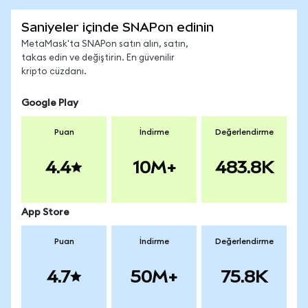
Saniyeler içinde SNAPon edinin
MetaMask'ta SNAPon satın alın, satın,
takas edin ve değiştirin. En güvenilir
kripto cüzdanı.
Google Play
Puan
İndirme
Değerlendirme
4.4
10M+
483.8K
App Store
Puan
İndirme
Değerlendirme
4.7
50M+
75.8K