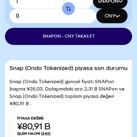
SNAPON
CNY
SNAPON - CNY TAKAS ET
Snap (Ondo Tokenized) piyasa son durumu
Snap (Ondo Tokenized) güncel fiyatı SNAPon
başına ¥35,03. Dolaşımdaki arzı 2,31 B SNAPon ve
Snap (Ondo Tokenized) toplam piyasa değeri
¥80,91 B .
PIYASA DEĞERI
¥80,91 B
İŞLEM HACMI
(24S)