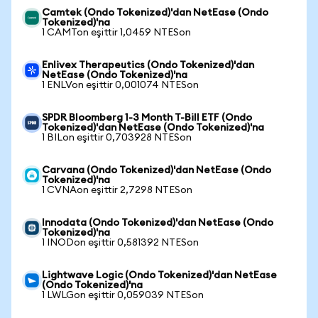
Camtek (Ondo Tokenized)'dan NetEase (Ondo
Tokenized)'na
1 CAMTon eşittir 1,0459 NTESon
Enlivex Therapeutics (Ondo Tokenized)'dan
NetEase (Ondo Tokenized)'na
1 ENLVon eşittir 0,001074 NTESon
SPDR Bloomberg 1-3 Month T-Bill ETF (Ondo
Tokenized)'dan NetEase (Ondo Tokenized)'na
1 BILon eşittir 0,703928 NTESon
Carvana (Ondo Tokenized)'dan NetEase (Ondo
Tokenized)'na
1 CVNAon eşittir 2,7298 NTESon
Innodata (Ondo Tokenized)'dan NetEase (Ondo
Tokenized)'na
1 INODon eşittir 0,581392 NTESon
Lightwave Logic (Ondo Tokenized)'dan NetEase
(Ondo Tokenized)'na
1 LWLGon eşittir 0,059039 NTESon