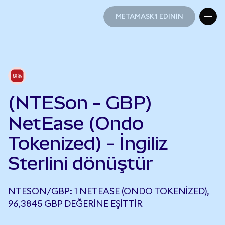
METAMASK'I EDİNİN
METAMASK'I EDİNİN
(NTESon - GBP)
NetEase (Ondo
Tokenized) - İngiliz
Sterlini dönüştür
NTESON/GBP: 1 NETEASE (ONDO TOKENIZED),
96,3845 GBP DEĞERINE EŞITTIR