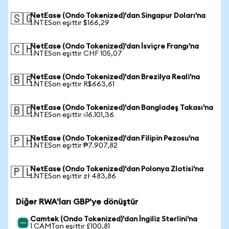
NetEase (Ondo Tokenized)'dan Singapur Doları'na
🇸🇬
1 NTESon eşittir $166,29
NetEase (Ondo Tokenized)'dan İsviçre Frangı'na
🇨🇭
1 NTESon eşittir CHF 105,07
NetEase (Ondo Tokenized)'dan Brezilya Reali'na
🇧🇷
1 NTESon eşittir R$663,61
NetEase (Ondo Tokenized)'dan Bangladeş Takası'na
🇧🇩
1 NTESon eşittir ৳16.101,36
NetEase (Ondo Tokenized)'dan Filipin Pezosu'na
🇵🇭
1 NTESon eşittir ₱7.907,82
NetEase (Ondo Tokenized)'dan Polonya Zlotisi'na
🇵🇱
1 NTESon eşittir zł 483,86
Diğer RWA'ları GBP'ye dönüştür
Camtek (Ondo Tokenized)'dan İngiliz Sterlini'na
1 CAMTon eşittir £100,81