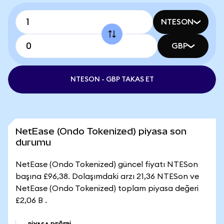
NTESON
GBP
NTESON - GBP TAKAS ET
NetEase (Ondo Tokenized) piyasa son
durumu
NetEase (Ondo Tokenized) güncel fiyatı NTESon
başına £96,38. Dolaşımdaki arzı 21,36 NTESon ve
NetEase (Ondo Tokenized) toplam piyasa değeri
£2,06 B .