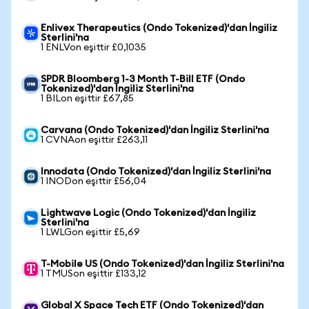
Enlivex Therapeutics (Ondo Tokenized)'dan İngiliz
Sterlini'na
1 ENLVon eşittir £0,1035
SPDR Bloomberg 1-3 Month T-Bill ETF (Ondo
Tokenized)'dan İngiliz Sterlini'na
1 BILon eşittir £67,85
Carvana (Ondo Tokenized)'dan İngiliz Sterlini'na
1 CVNAon eşittir £263,11
Innodata (Ondo Tokenized)'dan İngiliz Sterlini'na
1 INODon eşittir £56,04
Lightwave Logic (Ondo Tokenized)'dan İngiliz
Sterlini'na
1 LWLGon eşittir £5,69
T-Mobile US (Ondo Tokenized)'dan İngiliz Sterlini'na
1 TMUSon eşittir £133,12
Global X Space Tech ETF (Ondo Tokenized)'dan