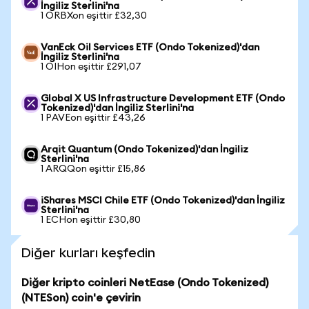
İngiliz Sterlini'na
1 ORBXon eşittir £32,30
VanEck Oil Services ETF (Ondo Tokenized)'dan
İngiliz Sterlini'na
1 OIHon eşittir £291,07
Global X US Infrastructure Development ETF (Ondo
Tokenized)'dan İngiliz Sterlini'na
1 PAVEon eşittir £43,26
Arqit Quantum (Ondo Tokenized)'dan İngiliz
Sterlini'na
1 ARQQon eşittir £15,86
iShares MSCI Chile ETF (Ondo Tokenized)'dan İngiliz
Sterlini'na
1 ECHon eşittir £30,80
Diğer kurları keşfedin
Diğer kripto coinleri NetEase (Ondo Tokenized)
(NTESon) coin'e çevirin