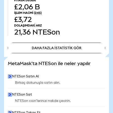
PIYASA DEĞERI
£2,06 B
İŞLEM HACMI
(24S)
£3,72
DOLAŞIMDAKI ARZ
21,36
NTESon
DAHA FAZLA İSTATİSTİK GÖR
DAHA FAZLA İSTATİSTİK GÖR
MetaMask'ta NTESon ile neler yapılır
NTESon Satın Al
Birkaç dokunuşla satın alın.
NTESon Sat
NTESon coin'lerinizi nakde çevirin.
NTESon Takas Et