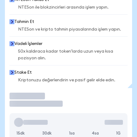
NTESon ile blokzincirleri arasında işlem yapın.
Tahmin Et
NTESon ve kripto tahmin piyasalarında işlem yapın.
Vadeli İşlemler
50x kaldıraca kadar token'larda uzun veya kısa
pozisyon alın.
Stake Et
Kriptonuzu değerlendirin ve pasif gelir elde edin.
İşlem Yap
15dk
30dk
1sa
4sa
1G