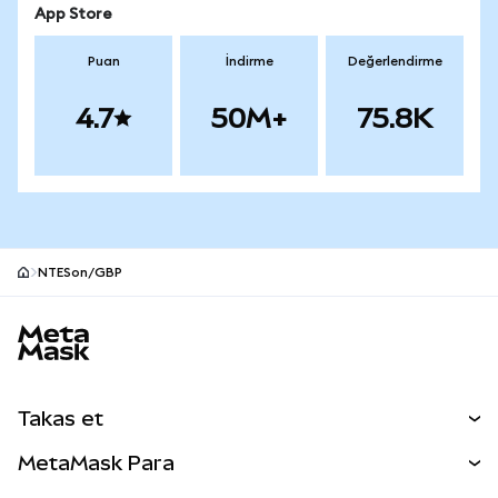
App Store
Puan
İndirme
Değerlendirme
4.7
50M+
75.8K
NTESon/GBP
MetaMask site alt bilgisi
Takas et
Takas İşlemleri
MetaMask Para
Tahmin Et
YENİ
Kripto Al