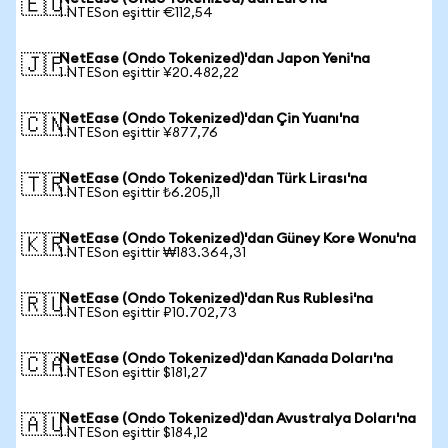
🇪🇺
1 NTESon eşittir €112,54
NetEase (Ondo Tokenized)'dan Japon Yeni'na
🇯🇵
1 NTESon eşittir ¥20.482,22
NetEase (Ondo Tokenized)'dan Çin Yuanı'na
🇨🇳
1 NTESon eşittir ¥877,76
NetEase (Ondo Tokenized)'dan Türk Lirası'na
🇹🇷
1 NTESon eşittir ₺6.205,11
NetEase (Ondo Tokenized)'dan Güney Kore Wonu'na
🇰🇷
1 NTESon eşittir ₩183.364,31
NetEase (Ondo Tokenized)'dan Rus Rublesi'na
🇷🇺
1 NTESon eşittir ₽10.702,73
NetEase (Ondo Tokenized)'dan Kanada Doları'na
🇨🇦
1 NTESon eşittir $181,27
NetEase (Ondo Tokenized)'dan Avustralya Doları'na
🇦🇺
1 NTESon eşittir $184,12