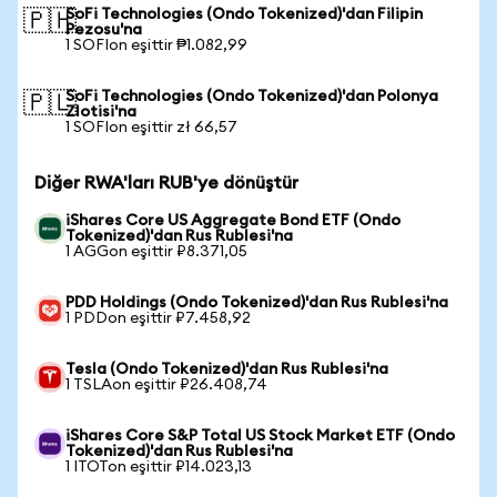
SoFi Technologies (Ondo Tokenized)'dan Filipin
🇵🇭
Pezosu'na
1 SOFIon eşittir ₱1.082,99
SoFi Technologies (Ondo Tokenized)'dan Polonya
🇵🇱
Zlotisi'na
1 SOFIon eşittir zł 66,57
Diğer RWA'ları RUB'ye dönüştür
iShares Core US Aggregate Bond ETF (Ondo
Tokenized)'dan Rus Rublesi'na
1 AGGon eşittir ₽8.371,05
PDD Holdings (Ondo Tokenized)'dan Rus Rublesi'na
1 PDDon eşittir ₽7.458,92
Tesla (Ondo Tokenized)'dan Rus Rublesi'na
1 TSLAon eşittir ₽26.408,74
iShares Core S&P Total US Stock Market ETF (Ondo
Tokenized)'dan Rus Rublesi'na
1 ITOTon eşittir ₽14.023,13