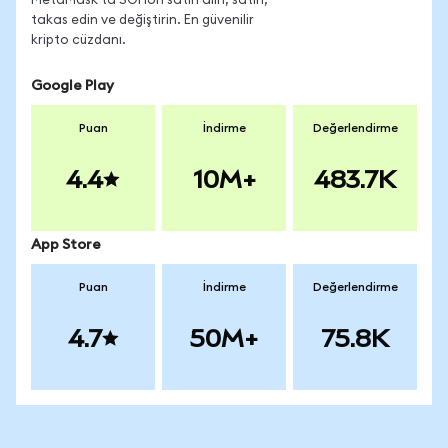
MetaMask'ta SOFIon satın alın, satın,
takas edin ve değiştirin. En güvenilir
kripto cüzdanı.
Google Play
Puan
İndirme
Değerlendirme
4.4
10M+
483.7K
App Store
Puan
İndirme
Değerlendirme
4.7
50M+
75.8K