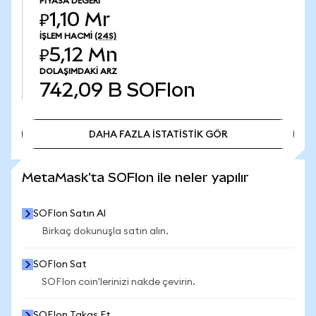
PIYASA DEĞERI
₽1,10 Mr
İŞLEM HACMI
(24S)
₽5,12 Mn
DOLAŞIMDAKI ARZ
742,09 B
SOFIon
DAHA FAZLA İSTATİSTİK GÖR
DAHA FAZLA İSTATİSTİK GÖR
MetaMask'ta SOFIon ile neler yapılır
SOFIon Satın Al
Birkaç dokunuşla satın alın.
SOFIon Sat
SOFIon coin'lerinizi nakde çevirin.
SOFIon Takas Et