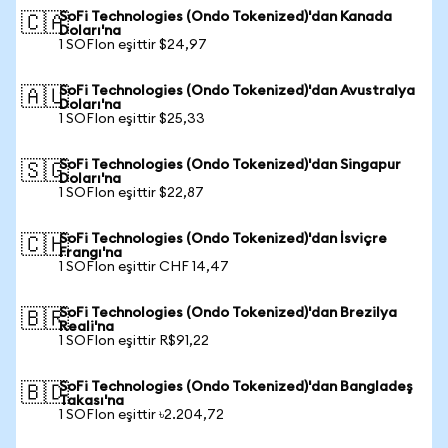
SoFi Technologies (Ondo Tokenized)'dan Kanada
🇨🇦
Doları'na
1 SOFIon eşittir $24,97
SoFi Technologies (Ondo Tokenized)'dan Avustralya
🇦🇺
Doları'na
1 SOFIon eşittir $25,33
SoFi Technologies (Ondo Tokenized)'dan Singapur
🇸🇬
Doları'na
1 SOFIon eşittir $22,87
SoFi Technologies (Ondo Tokenized)'dan İsviçre
🇨🇭
Frangı'na
1 SOFIon eşittir CHF 14,47
SoFi Technologies (Ondo Tokenized)'dan Brezilya
🇧🇷
Reali'na
1 SOFIon eşittir R$91,22
SoFi Technologies (Ondo Tokenized)'dan Bangladeş
🇧🇩
Takası'na
1 SOFIon eşittir ৳2.204,72