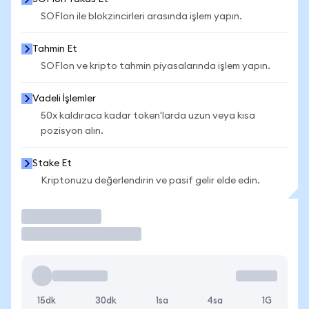
SOFIon ile blokzincirleri arasında işlem yapın.
Tahmin Et
SOFIon ve kripto tahmin piyasalarında işlem yapın.
Vadeli İşlemler
50x kaldıraca kadar token'larda uzun veya kısa
pozisyon alın.
Stake Et
Kriptonuzu değerlendirin ve pasif gelir elde edin.
İşlem Yap
15dk
30dk
1sa
4sa
1G