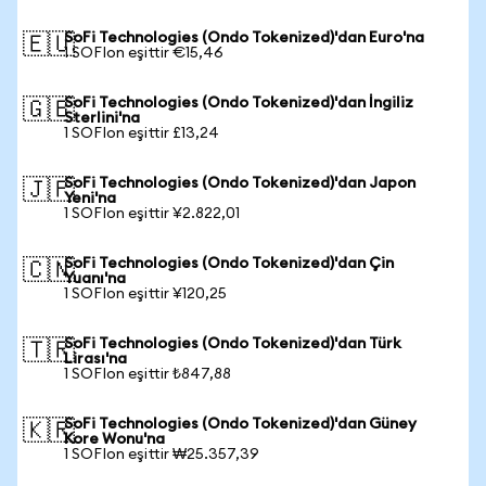
SoFi Technologies (Ondo Tokenized)'dan Euro'na
🇪🇺
1 SOFIon eşittir €15,46
SoFi Technologies (Ondo Tokenized)'dan İngiliz
🇬🇧
Sterlini'na
1 SOFIon eşittir £13,24
SoFi Technologies (Ondo Tokenized)'dan Japon
🇯🇵
Yeni'na
1 SOFIon eşittir ¥2.822,01
SoFi Technologies (Ondo Tokenized)'dan Çin
🇨🇳
Yuanı'na
1 SOFIon eşittir ¥120,25
SoFi Technologies (Ondo Tokenized)'dan Türk
🇹🇷
Lirası'na
1 SOFIon eşittir ₺847,88
SoFi Technologies (Ondo Tokenized)'dan Güney
🇰🇷
Kore Wonu'na
1 SOFIon eşittir ₩25.357,39