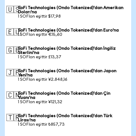
SoFi Technologies (Ondo Tokenized)'dan Amerikan
🇺🇸
Doları'na
1 SOFIon eşittir $17,98
SoFi Technologies (Ondo Tokenized)'dan Euro'na
🇪🇺
1 SOFIon eşittir €15,60
SoFi Technologies (Ondo Tokenized)'dan İngiliz
🇬🇧
Sterlini'na
1 SOFIon eşittir £13,37
SoFi Technologies (Ondo Tokenized)'dan Japon
🇯🇵
Yeni'na
1 SOFIon eşittir ¥2.848,16
SoFi Technologies (Ondo Tokenized)'dan Çin
🇨🇳
Yuanı'na
1 SOFIon eşittir ¥121,32
SoFi Technologies (Ondo Tokenized)'dan Türk
🇹🇷
Lirası'na
1 SOFIon eşittir ₺857,73