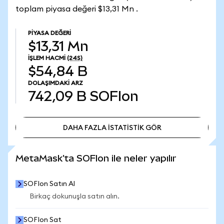
toplam piyasa değeri $13,31 Mn .
PIYASA DEĞERI
$13,31 Mn
İŞLEM HACMI
(24S)
$54,84 B
DOLAŞIMDAKI ARZ
742,09 B
SOFIon
DAHA FAZLA İSTATİSTİK GÖR
DAHA FAZLA İSTATİSTİK GÖR
MetaMask'ta SOFIon ile neler yapılır
SOFIon Satın Al
Birkaç dokunuşla satın alın.
SOFIon Sat