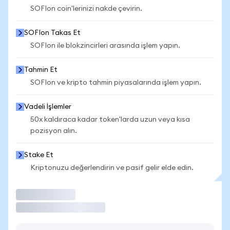
SOFIon coin'lerinizi nakde çevirin.
SOFIon Takas Et
SOFIon ile blokzincirleri arasında işlem yapın.
Tahmin Et
SOFIon ve kripto tahmin piyasalarında işlem yapın.
Vadeli İşlemler
50x kaldıraca kadar token'larda uzun veya kısa
pozisyon alın.
Stake Et
Kriptonuzu değerlendirin ve pasif gelir elde edin.
İşlem Yap