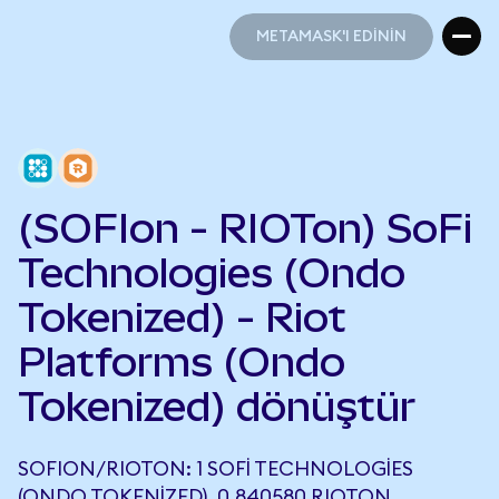
METAMASK'I EDİNİN
METAMASK'I EDİNİN
(SOFIon - RIOTon) SoFi
Technologies (Ondo
Tokenized) - Riot
Platforms (Ondo
Tokenized) dönüştür
SOFION/RIOTON: 1 SOFI TECHNOLOGIES
(ONDO TOKENIZED), 0,840580 RIOTON