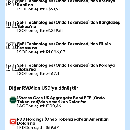
SoFi Technologies (Ondo Tokenized)'dan Brezilya
🇧🇷
Reali'na
1 SOFIon eşittir R$91,91
SoFi Technologies (Ondo Tokenized)'dan Bangladeş
🇧🇩
Takası'na
1 SOFIon eşittir ৳2.229,81
SoFi Technologies (Ondo Tokenized)'dan Filipin
🇵🇭
Pezosu'na
1 SOFIon eşittir ₱1.096,07
SoFi Technologies (Ondo Tokenized)'dan Polonya
🇵🇱
Zlotisi'na
1 SOFIon eşittir zł 67,11
Diğer RWA'ları USD'ye dönüştür
iShares Core US Aggregate Bond ETF (Ondo
Tokenized)'dan Amerikan Doları'na
1 AGGon eşittir $100,86
PDD Holdings (Ondo Tokenized)'dan Amerikan
Doları'na
1 PDDon eşittir $89,87