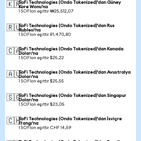
SoFi Technologies (Ondo Tokenized)'dan Güney
🇰🇷
Kore Wonu'na
1 SOFIon eşittir ₩25.512,07
SoFi Technologies (Ondo Tokenized)'dan Rus
🇷🇺
Rublesi'na
1 SOFIon eşittir ₽1.470,80
SoFi Technologies (Ondo Tokenized)'dan Kanada
🇨🇦
Doları'na
1 SOFIon eşittir $25,22
SoFi Technologies (Ondo Tokenized)'dan Avustralya
🇦🇺
Doları'na
1 SOFIon eşittir $25,55
SoFi Technologies (Ondo Tokenized)'dan Singapur
🇸🇬
Doları'na
1 SOFIon eşittir $23,05
SoFi Technologies (Ondo Tokenized)'dan İsviçre
🇨🇭
Frangı'na
1 SOFIon eşittir CHF 14,59