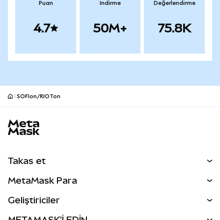
Puan
İndirme
Değerlendirme
4.7
50M+
75.8K
SOFIon/RIOTon
MetaMask site alt bilgisi
Takas et
Takas İşlemleri
MetaMask Para
Tahmin Et
YENİ
Kripto Al
Geliştiriciler
Perps
YENİ
MetaMask Kart
Dökümantasyon
METAMASK'İ EDİN