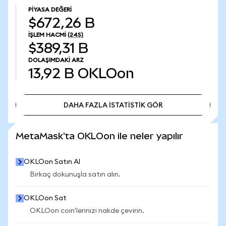
PIYASA DEĞERI
$672,26 B
İŞLEM HACMI
(24S)
$389,31 B
DOLAŞIMDAKI ARZ
13,92 B
OKLOon
DAHA FAZLA İSTATİSTİK GÖR
DAHA FAZLA İSTATİSTİK GÖR
MetaMask'ta OKLOon ile neler yapılır
OKLOon Satın Al
Birkaç dokunuşla satın alın.
OKLOon Sat
OKLOon coin'lerinizi nakde çevirin.