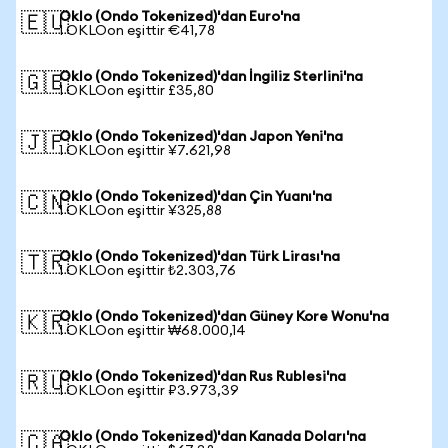
Oklo (Ondo Tokenized)'dan Euro'na
🇪🇺
1 OKLOon eşittir €41,78
Oklo (Ondo Tokenized)'dan İngiliz Sterlini'na
🇬🇧
1 OKLOon eşittir £35,80
Oklo (Ondo Tokenized)'dan Japon Yeni'na
🇯🇵
1 OKLOon eşittir ¥7.621,98
Oklo (Ondo Tokenized)'dan Çin Yuanı'na
🇨🇳
1 OKLOon eşittir ¥325,88
Oklo (Ondo Tokenized)'dan Türk Lirası'na
🇹🇷
1 OKLOon eşittir ₺2.303,76
Oklo (Ondo Tokenized)'dan Güney Kore Wonu'na
🇰🇷
1 OKLOon eşittir ₩68.000,14
Oklo (Ondo Tokenized)'dan Rus Rublesi'na
🇷🇺
1 OKLOon eşittir ₽3.973,39
Oklo (Ondo Tokenized)'dan Kanada Doları'na
🇨🇦