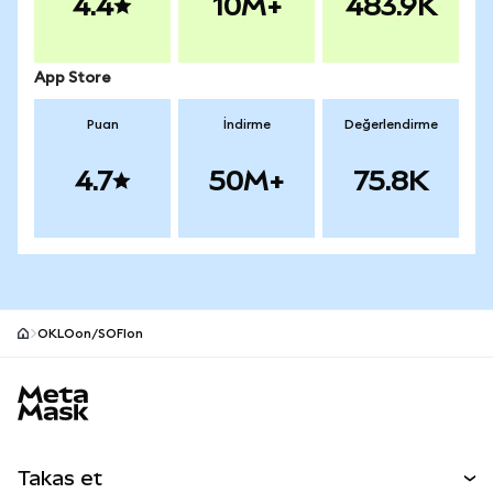
4.4
10M+
483.9K
App Store
Puan
İndirme
Değerlendirme
4.7
50M+
75.8K
OKLOon/SOFIon
MetaMask site alt bilgisi
Takas et