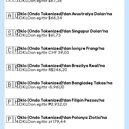
1 OKLOon eşittir $67,38
Oklo (Ondo Tokenized)'dan Avustralya Doları'na
🇦🇺
1 OKLOon eşittir $68,34
Oklo (Ondo Tokenized)'dan Singapur Doları'na
🇸🇬
1 OKLOon eşittir $61,73
Oklo (Ondo Tokenized)'dan İsviçre Frangı'na
🇨🇭
1 OKLOon eşittir CHF 39,03
Oklo (Ondo Tokenized)'dan Brezilya Reali'na
🇧🇷
1 OKLOon eşittir R$246,20
Oklo (Ondo Tokenized)'dan Bangladeş Takası'na
🇧🇩
1 OKLOon eşittir ৳5.961,10
Oklo (Ondo Tokenized)'dan Filipin Pezosu'na
🇵🇭
1 OKLOon eşittir ₱2.932,01
Oklo (Ondo Tokenized)'dan Polonya Zlotisi'na
🇵🇱
1 OKLOon eşittir zł 179,44