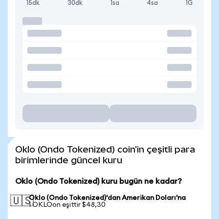
15dk
30dk
1sa
4sa
1G
Oklo (Ondo Tokenized) coin'in çeşitli para
birimlerinde güncel kuru
Oklo (Ondo Tokenized) kuru bugün ne kadar?
Oklo (Ondo Tokenized)'dan Amerikan Doları'na
🇺🇸
1 OKLOon eşittir $48,30