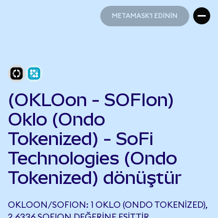
METAMASK'I EDİNİN
METAMASK'I EDİNİN
(OKLOon - SOFIon)
Oklo (Ondo
Tokenized) - SoFi
Technologies (Ondo
Tokenized) dönüştür
OKLOON/SOFION: 1 OKLO (ONDO TOKENIZED),
2,6336 SOFION DEĞERINE EŞITTIR