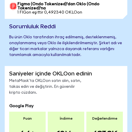
Figma (Ondo Tokenized)'dan Oklo (Ondo
Tokenized)'na
1 FIGon eşittir 0,492340 OKLOon
Sorumluluk Reddi
Bu ürün Oklo tarafından ihraç edilmemiş, desteklenmemiş,
onaylanmamış veya Oklo ile ilişkilendirilmemiştir. Şirket adı ve
diğer ticari markalar yalnızca dayanak referans varlığını
tanımlamak amacıyla kullanılmaktadır.
Saniyeler içinde OKLOon edinin
MetaMask'ta OKLOon satın alın, satın,
takas edin ve değiştirin. En güvenilir
kripto cüzdanı.
Google Play
Puan
İndirme
Değerlendirme