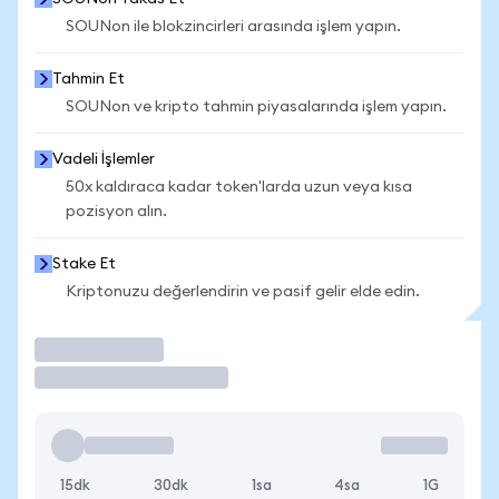
SOUNon ile blokzincirleri arasında işlem yapın.
Tahmin Et
SOUNon ve kripto tahmin piyasalarında işlem yapın.
Vadeli İşlemler
50x kaldıraca kadar token'larda uzun veya kısa
pozisyon alın.
Stake Et
Kriptonuzu değerlendirin ve pasif gelir elde edin.
İşlem Yap
15dk
30dk
1sa
4sa
1G