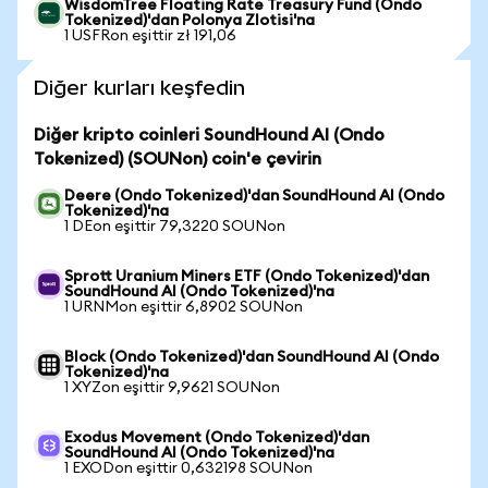
WisdomTree Floating Rate Treasury Fund (Ondo
Tokenized)'dan Polonya Zlotisi'na
1 USFRon eşittir zł 191,06
Diğer kurları keşfedin
Diğer kripto coinleri SoundHound AI (Ondo
Tokenized) (SOUNon) coin'e çevirin
Deere (Ondo Tokenized)'dan SoundHound AI (Ondo
Tokenized)'na
1 DEon eşittir 79,3220 SOUNon
Sprott Uranium Miners ETF (Ondo Tokenized)'dan
SoundHound AI (Ondo Tokenized)'na
1 URNMon eşittir 6,8902 SOUNon
Block (Ondo Tokenized)'dan SoundHound AI (Ondo
Tokenized)'na
1 XYZon eşittir 9,9621 SOUNon
Exodus Movement (Ondo Tokenized)'dan
SoundHound AI (Ondo Tokenized)'na
1 EXODon eşittir 0,632198 SOUNon