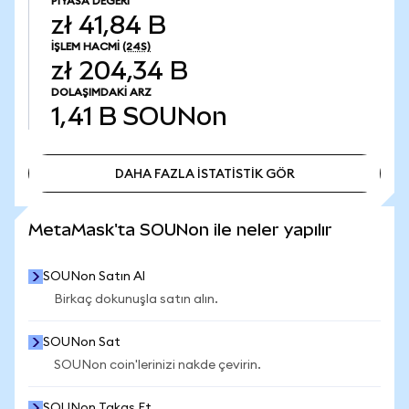
PIYASA DEĞERI
zł 41,84 B
İŞLEM HACMI
(24S)
zł 204,34 B
DOLAŞIMDAKI ARZ
1,41 B
SOUNon
DAHA FAZLA İSTATİSTİK GÖR
DAHA FAZLA İSTATİSTİK GÖR
MetaMask'ta SOUNon ile neler yapılır
SOUNon Satın Al
Birkaç dokunuşla satın alın.
SOUNon Sat
SOUNon coin'lerinizi nakde çevirin.
SOUNon Takas Et