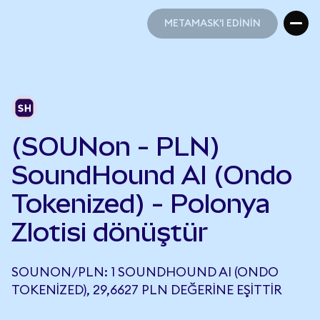
METAMASK'I EDİNİN
METAMASK'I EDİNİN
(SOUNon - PLN)
SoundHound AI (Ondo
Tokenized) - Polonya
Zlotisi dönüştür
SOUNON/PLN: 1 SOUNDHOUND AI (ONDO
TOKENIZED), 29,6627 PLN DEĞERINE EŞITTIR