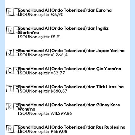
SoundHound AI (Ondo Tokenized)'dan Euro'na
🇪🇺
1 SOUNon eşittir €6,90
SoundHound AI (Ondo Tokenized)'dan İngiliz
🇬🇧
Sterlini'na
1 SOUNon eşittir £5,91
SoundHound AI (Ondo Tokenized)'dan Japon Yeni'na
🇯🇵
1 SOUNon eşittir ¥1.266,4
SoundHound AI (Ondo Tokenized)'dan Çin Yuanı'na
🇨🇳
1 SOUNon eşittir ¥53,77
SoundHound AI (Ondo Tokenized)'dan Türk Lirası'na
🇹🇷
1 SOUNon eşittir ₺380,37
SoundHound AI (Ondo Tokenized)'dan Güney Kore
🇰🇷
Wonu'na
1 SOUNon eşittir ₩11.299,86
SoundHound AI (Ondo Tokenized)'dan Rus Rublesi'na
🇷🇺
1 SOUNon eşittir ₽659,08