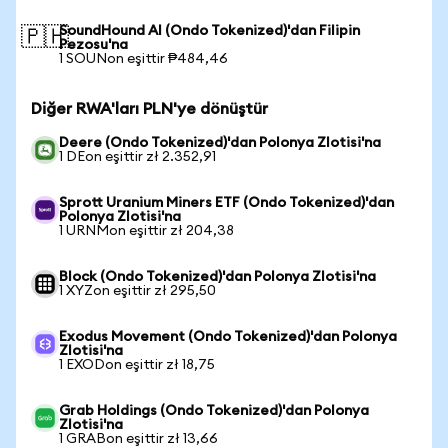
SoundHound AI (Ondo Tokenized)'dan Filipin
🇵🇭
Pezosu'na
1 SOUNon eşittir ₱484,46
Diğer RWA'ları PLN'ye dönüştür
Deere (Ondo Tokenized)'dan Polonya Zlotisi'na
1 DEon eşittir zł 2.352,91
Sprott Uranium Miners ETF (Ondo Tokenized)'dan
Polonya Zlotisi'na
1 URNMon eşittir zł 204,38
Block (Ondo Tokenized)'dan Polonya Zlotisi'na
1 XYZon eşittir zł 295,50
Exodus Movement (Ondo Tokenized)'dan Polonya
Zlotisi'na
1 EXODon eşittir zł 18,75
Grab Holdings (Ondo Tokenized)'dan Polonya
Zlotisi'na
1 GRABon eşittir zł 13,66