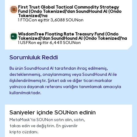
First Trust Global Tactical Commodity Strategy
Fund (Ondo Tokenized)'dan SoundHound AI (Ondo
Tokenized)'na
1 FTGCon eşittir 3,6088 SOUNon
WisdomTree Floating Rate Treasury Fund (Ondo
Tokenized)'dan SoundHound AI (Ondo Tokenized)'na
1 USFRon eşittir 6,4411 SOUNon
Sorumluluk Reddi
Bu ürün SoundHound AI tarafından ihraç edilmemiş,
desteklenmemiş, onaylanmamış veya SoundHound AI ile
ilişkilendirilmemiştir. Şirket adı ve diğer ticari markalar
yalnızca dayanak referans varlığını tanımlamak amacıyla
kullanılmaktadır.
Saniyeler içinde SOUNon edinin
MetaMask'ta SOUNon satın alın, satın,
takas edin ve değiştirin. En güvenilir
kripto cüzdanı.