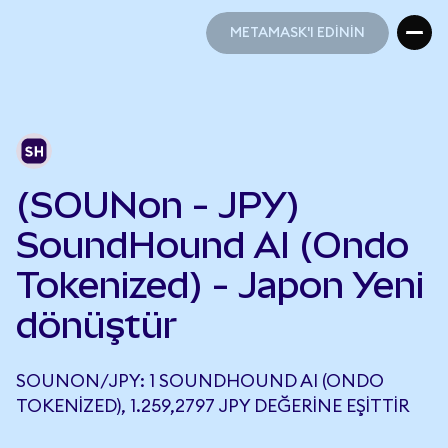
METAMASK'I EDİNİN
METAMASK'I EDİNİN
(SOUNon - JPY)
SoundHound AI (Ondo
Tokenized) - Japon Yeni
dönüştür
SOUNON/JPY: 1 SOUNDHOUND AI (ONDO
TOKENIZED), 1.259,2797 JPY DEĞERINE EŞITTIR