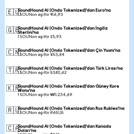
SoundHound AI (Ondo Tokenized)'dan Euro'na
🇪🇺
1 SOUNon eşittir €6,93
SoundHound AI (Ondo Tokenized)'dan İngiliz
🇬🇧
Sterlini'na
1 SOUNon eşittir £5,93
SoundHound AI (Ondo Tokenized)'dan Çin Yuanı'na
🇨🇳
1 SOUNon eşittir ¥53,84
SoundHound AI (Ondo Tokenized)'dan Türk Lirası'na
🇹🇷
1 SOUNon eşittir ₺380,62
SoundHound AI (Ondo Tokenized)'dan Güney Kore
🇰🇷
Wonu'na
1 SOUNon eşittir ₩11.234,69
SoundHound AI (Ondo Tokenized)'dan Rus Rublesi'na
🇷🇺
1 SOUNon eşittir ₽651,15
SoundHound AI (Ondo Tokenized)'dan Kanada
🇨🇦
Doları'na