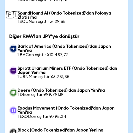
SoundHound AI (Ondo Tokenized)'dan Polonya
🇵🇱
Zlotisi'na
1 SOUNon eşittir zł 29,65
Diğer RWA'ları JPY'ye dönüştür
Bank of America (Ondo Tokenized)'dan Japon
Yeni'na
1 BACon eşittir ¥10.487,72
Sprott Uranium Miners ETF (Ondo Tokenized)'dan
Japon Yeni'na
1 URNMon eşittir ¥8.731,35
Deere (Ondo Tokenized)'dan Japon Yeni'na
1 DEon eşittir ¥99.791,19
Exodus Movement (Ondo Tokenized)'dan Japon
Yeni'na
1 EXODon eşittir ¥795,34
Block (Ondo Tokenized)'dan Japon Yeni'na