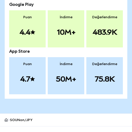
Google Play
Puan
İndirme
Değerlendirme
4.4
10M+
483.9K
App Store
Puan
İndirme
Değerlendirme
4.7
50M+
75.8K
SOUNon/JPY
MetaMask site alt bilgisi