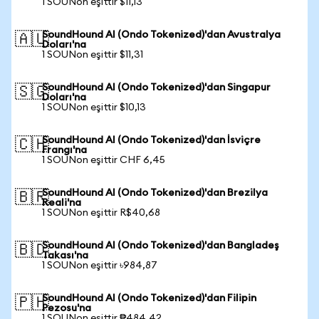
1 SOUNon eşittir $11,13
SoundHound AI (Ondo Tokenized)'dan Avustralya
🇦🇺
Doları'na
1 SOUNon eşittir $11,31
SoundHound AI (Ondo Tokenized)'dan Singapur
🇸🇬
Doları'na
1 SOUNon eşittir $10,13
SoundHound AI (Ondo Tokenized)'dan İsviçre
🇨🇭
Frangı'na
1 SOUNon eşittir CHF 6,45
SoundHound AI (Ondo Tokenized)'dan Brezilya
🇧🇷
Reali'na
1 SOUNon eşittir R$40,68
SoundHound AI (Ondo Tokenized)'dan Bangladeş
🇧🇩
Takası'na
1 SOUNon eşittir ৳984,87
SoundHound AI (Ondo Tokenized)'dan Filipin
🇵🇭
Pezosu'na
1 SOUNon eşittir ₱484,42