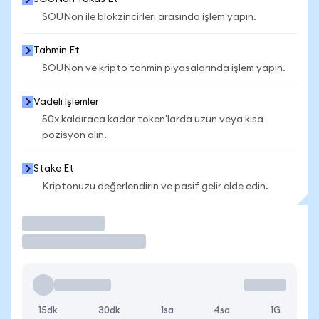
SOUNon ile blokzincirleri arasında işlem yapın.
Tahmin Et
SOUNon ve kripto tahmin piyasalarında işlem yapın.
Vadeli İşlemler
50x kaldıraca kadar token'larda uzun veya kısa
pozisyon alın.
Stake Et
Kriptonuzu değerlendirin ve pasif gelir elde edin.
İşlem Yap
15dk
30dk
1sa
4sa
1G