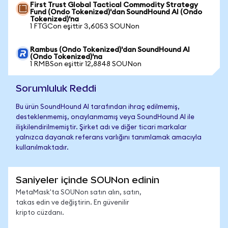
First Trust Global Tactical Commodity Strategy
Fund (Ondo Tokenized)'dan SoundHound AI (Ondo
Tokenized)'na
1 FTGCon eşittir 3,6053 SOUNon
Rambus (Ondo Tokenized)'dan SoundHound AI
(Ondo Tokenized)'na
1 RMBSon eşittir 12,8848 SOUNon
Sorumluluk Reddi
Bu ürün SoundHound AI tarafından ihraç edilmemiş,
desteklenmemiş, onaylanmamış veya SoundHound AI ile
ilişkilendirilmemiştir. Şirket adı ve diğer ticari markalar
yalnızca dayanak referans varlığını tanımlamak amacıyla
kullanılmaktadır.
Saniyeler içinde SOUNon edinin
MetaMask'ta SOUNon satın alın, satın,
takas edin ve değiştirin. En güvenilir
kripto cüzdanı.