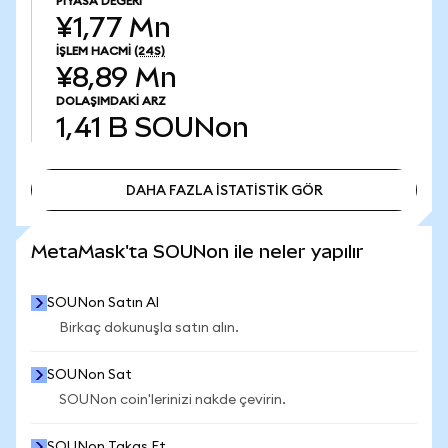
PIYASA DEĞERI
¥1,77 Mn
İŞLEM HACMI
(24S)
¥8,89 Mn
DOLAŞIMDAKI ARZ
1,41 B
SOUNon
DAHA FAZLA İSTATİSTİK GÖR
DAHA FAZLA İSTATİSTİK GÖR
MetaMask'ta SOUNon ile neler yapılır
SOUNon Satın Al
Birkaç dokunuşla satın alın.
SOUNon Sat
SOUNon coin'lerinizi nakde çevirin.
SOUNon Takas Et