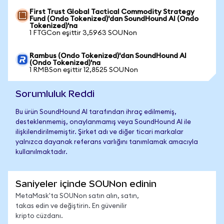
First Trust Global Tactical Commodity Strategy
Fund (Ondo Tokenized)'dan SoundHound AI (Ondo
Tokenized)'na
1 FTGCon eşittir 3,5963 SOUNon
Rambus (Ondo Tokenized)'dan SoundHound AI
(Ondo Tokenized)'na
1 RMBSon eşittir 12,8525 SOUNon
Sorumluluk Reddi
Bu ürün SoundHound AI tarafından ihraç edilmemiş,
desteklenmemiş, onaylanmamış veya SoundHound AI ile
ilişkilendirilmemiştir. Şirket adı ve diğer ticari markalar
yalnızca dayanak referans varlığını tanımlamak amacıyla
kullanılmaktadır.
Saniyeler içinde SOUNon edinin
MetaMask'ta SOUNon satın alın, satın,
takas edin ve değiştirin. En güvenilir
kripto cüzdanı.