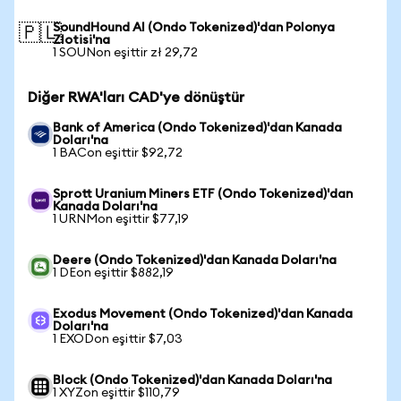
SoundHound AI (Ondo Tokenized)'dan Polonya
🇵🇱
Zlotisi'na
1 SOUNon eşittir zł 29,72
Diğer RWA'ları CAD'ye dönüştür
Bank of America (Ondo Tokenized)'dan Kanada
Doları'na
1 BACon eşittir $92,72
Sprott Uranium Miners ETF (Ondo Tokenized)'dan
Kanada Doları'na
1 URNMon eşittir $77,19
Deere (Ondo Tokenized)'dan Kanada Doları'na
1 DEon eşittir $882,19
Exodus Movement (Ondo Tokenized)'dan Kanada
Doları'na
1 EXODon eşittir $7,03
Block (Ondo Tokenized)'dan Kanada Doları'na
1 XYZon eşittir $110,79