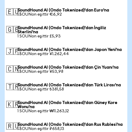
SoundHound AI (Ondo Tokenized)'dan Euro'na
🇪🇺
1 SOUNon eşittir €6,92
SoundHound AI (Ondo Tokenized)'dan İngiliz
🇬🇧
Sterlini'na
1 SOUNon eşittir £5,93
SoundHound AI (Ondo Tokenized)'dan Japon Yeni'na
🇯🇵
1 SOUNon eşittir ¥1.262,44
SoundHound AI (Ondo Tokenized)'dan Çin Yuanı'na
🇨🇳
1 SOUNon eşittir ¥53,98
SoundHound AI (Ondo Tokenized)'dan Türk Lirası'na
🇹🇷
1 SOUNon eşittir ₺381,58
SoundHound AI (Ondo Tokenized)'dan Güney Kore
🇰🇷
Wonu'na
1 SOUNon eşittir ₩11.263,12
SoundHound AI (Ondo Tokenized)'dan Rus Rublesi'na
🇷🇺
1 SOUNon eşittir ₽658,13