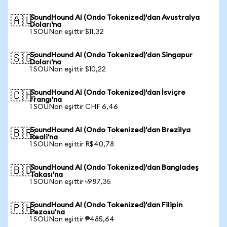
SoundHound AI (Ondo Tokenized)'dan Avustralya
🇦🇺
Doları'na
1 SOUNon eşittir $11,32
SoundHound AI (Ondo Tokenized)'dan Singapur
🇸🇬
Doları'na
1 SOUNon eşittir $10,22
SoundHound AI (Ondo Tokenized)'dan İsviçre
🇨🇭
Frangı'na
1 SOUNon eşittir CHF 6,46
SoundHound AI (Ondo Tokenized)'dan Brezilya
🇧🇷
Reali'na
1 SOUNon eşittir R$40,78
SoundHound AI (Ondo Tokenized)'dan Bangladeş
🇧🇩
Takası'na
1 SOUNon eşittir ৳987,35
SoundHound AI (Ondo Tokenized)'dan Filipin
🇵🇭
Pezosu'na
1 SOUNon eşittir ₱485,64