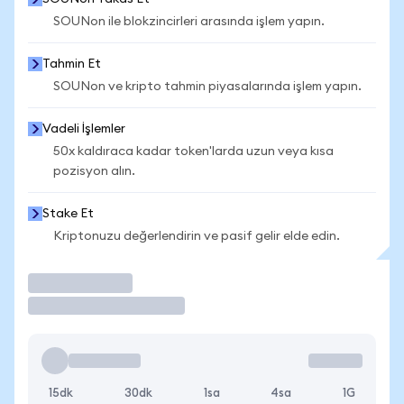
SOUNon ile blokzincirleri arasında işlem yapın.
Tahmin Et
SOUNon ve kripto tahmin piyasalarında işlem yapın.
Vadeli İşlemler
50x kaldıraca kadar token'larda uzun veya kısa
pozisyon alın.
Stake Et
Kriptonuzu değerlendirin ve pasif gelir elde edin.
İşlem Yap
15dk
30dk
1sa
4sa
1G