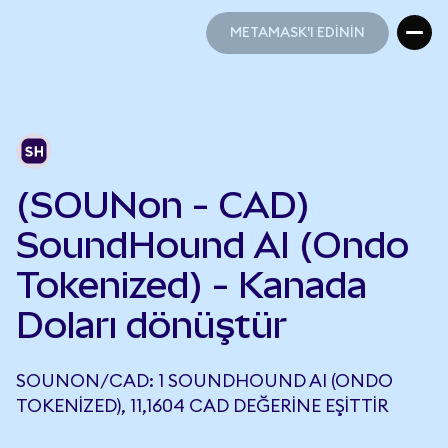
METAMASK'I EDİNİN
METAMASK'I EDİNİN
(SOUNon - CAD)
SoundHound AI (Ondo
Tokenized) - Kanada
Doları dönüştür
SOUNON/CAD: 1 SOUNDHOUND AI (ONDO
TOKENIZED), 11,1604 CAD DEĞERINE EŞITTIR