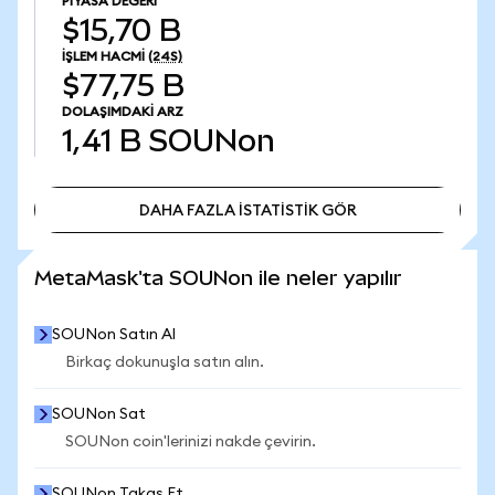
PIYASA DEĞERI
$15,70 B
İŞLEM HACMI
(24S)
$77,75 B
DOLAŞIMDAKI ARZ
1,41 B
SOUNon
DAHA FAZLA İSTATİSTİK GÖR
DAHA FAZLA İSTATİSTİK GÖR
MetaMask'ta SOUNon ile neler yapılır
SOUNon Satın Al
Birkaç dokunuşla satın alın.
SOUNon Sat
SOUNon coin'lerinizi nakde çevirin.
SOUNon Takas Et