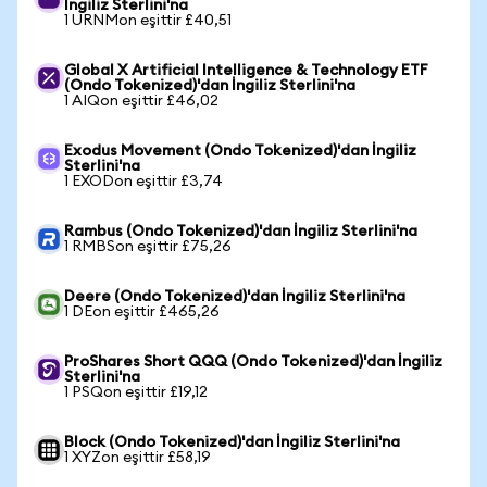
İngiliz Sterlini'na
1 URNMon eşittir £40,51
Global X Artificial Intelligence & Technology ETF
(Ondo Tokenized)'dan İngiliz Sterlini'na
1 AIQon eşittir £46,02
Exodus Movement (Ondo Tokenized)'dan İngiliz
Sterlini'na
1 EXODon eşittir £3,74
Rambus (Ondo Tokenized)'dan İngiliz Sterlini'na
1 RMBSon eşittir £75,26
Deere (Ondo Tokenized)'dan İngiliz Sterlini'na
1 DEon eşittir £465,26
ProShares Short QQQ (Ondo Tokenized)'dan İngiliz
Sterlini'na
1 PSQon eşittir £19,12
Block (Ondo Tokenized)'dan İngiliz Sterlini'na
1 XYZon eşittir £58,19