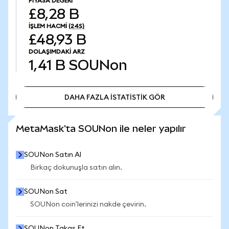
PIYASA DEĞERI
£8,28 B
İŞLEM HACMI
(24S)
£48,93 B
DOLAŞIMDAKI ARZ
1,41 B
SOUNon
DAHA FAZLA İSTATİSTİK GÖR
DAHA FAZLA İSTATİSTİK GÖR
MetaMask'ta SOUNon ile neler yapılır
SOUNon Satın Al
Birkaç dokunuşla satın alın.
SOUNon Sat
SOUNon coin'lerinizi nakde çevirin.
SOUNon Takas Et