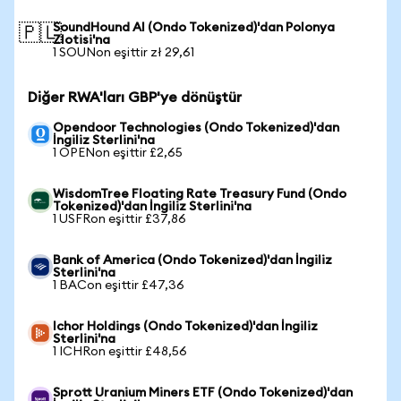
SoundHound AI (Ondo Tokenized)'dan Polonya
🇵🇱
Zlotisi'na
1 SOUNon eşittir zł 29,61
Diğer RWA'ları GBP'ye dönüştür
Opendoor Technologies (Ondo Tokenized)'dan
İngiliz Sterlini'na
1 OPENon eşittir £2,65
WisdomTree Floating Rate Treasury Fund (Ondo
Tokenized)'dan İngiliz Sterlini'na
1 USFRon eşittir £37,86
Bank of America (Ondo Tokenized)'dan İngiliz
Sterlini'na
1 BACon eşittir £47,36
Ichor Holdings (Ondo Tokenized)'dan İngiliz
Sterlini'na
1 ICHRon eşittir £48,56
Sprott Uranium Miners ETF (Ondo Tokenized)'dan