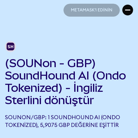
METAMASK'I EDİNİN
METAMASK'I EDİNİN
(SOUNon - GBP)
SoundHound AI (Ondo
Tokenized) - İngiliz
Sterlini dönüştür
SOUNON/GBP: 1 SOUNDHOUND AI (ONDO
TOKENIZED), 5,9075 GBP DEĞERINE EŞITTIR