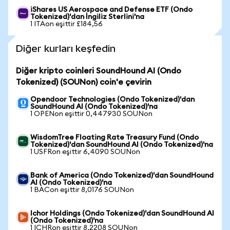
iShares US Aerospace and Defense ETF (Ondo
Tokenized)'dan İngiliz Sterlini'na
1 ITAon eşittir £184,56
Diğer kurları keşfedin
Diğer kripto coinleri SoundHound AI (Ondo
Tokenized) (SOUNon) coin'e çevirin
Opendoor Technologies (Ondo Tokenized)'dan
SoundHound AI (Ondo Tokenized)'na
1 OPENon eşittir 0,447930 SOUNon
WisdomTree Floating Rate Treasury Fund (Ondo
Tokenized)'dan SoundHound AI (Ondo Tokenized)'na
1 USFRon eşittir 6,4090 SOUNon
Bank of America (Ondo Tokenized)'dan SoundHound
AI (Ondo Tokenized)'na
1 BACon eşittir 8,0176 SOUNon
Ichor Holdings (Ondo Tokenized)'dan SoundHound AI
(Ondo Tokenized)'na
1 ICHRon eşittir 8,2208 SOUNon