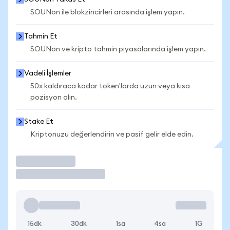
SOUNon ile blokzincirleri arasında işlem yapın.
Tahmin Et
SOUNon ve kripto tahmin piyasalarında işlem yapın.
Vadeli İşlemler
50x kaldıraca kadar token'larda uzun veya kısa
pozisyon alın.
Stake Et
Kriptonuzu değerlendirin ve pasif gelir elde edin.
İşlem Yap
15dk
30dk
1sa
4sa
1G