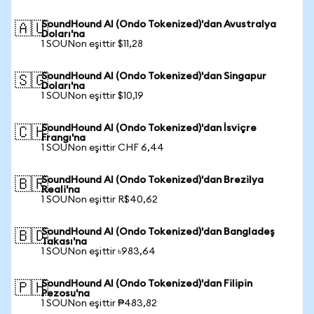
SoundHound AI (Ondo Tokenized)'dan Avustralya
🇦🇺
Doları'na
1 SOUNon eşittir $11,28
SoundHound AI (Ondo Tokenized)'dan Singapur
🇸🇬
Doları'na
1 SOUNon eşittir $10,19
SoundHound AI (Ondo Tokenized)'dan İsviçre
🇨🇭
Frangı'na
1 SOUNon eşittir CHF 6,44
SoundHound AI (Ondo Tokenized)'dan Brezilya
🇧🇷
Reali'na
1 SOUNon eşittir R$40,62
SoundHound AI (Ondo Tokenized)'dan Bangladeş
🇧🇩
Takası'na
1 SOUNon eşittir ৳983,64
SoundHound AI (Ondo Tokenized)'dan Filipin
🇵🇭
Pezosu'na
1 SOUNon eşittir ₱483,82