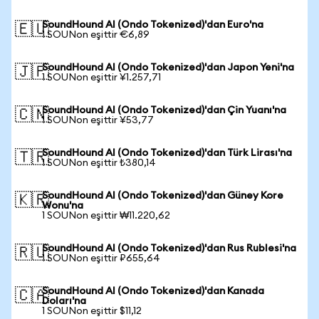
SoundHound AI (Ondo Tokenized)'dan Euro'na
🇪🇺
1 SOUNon eşittir €6,89
SoundHound AI (Ondo Tokenized)'dan Japon Yeni'na
🇯🇵
1 SOUNon eşittir ¥1.257,71
SoundHound AI (Ondo Tokenized)'dan Çin Yuanı'na
🇨🇳
1 SOUNon eşittir ¥53,77
SoundHound AI (Ondo Tokenized)'dan Türk Lirası'na
🇹🇷
1 SOUNon eşittir ₺380,14
SoundHound AI (Ondo Tokenized)'dan Güney Kore
🇰🇷
Wonu'na
1 SOUNon eşittir ₩11.220,62
SoundHound AI (Ondo Tokenized)'dan Rus Rublesi'na
🇷🇺
1 SOUNon eşittir ₽655,64
SoundHound AI (Ondo Tokenized)'dan Kanada
🇨🇦
Doları'na
1 SOUNon eşittir $11,12