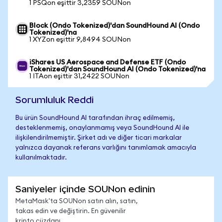
1 PSQon eşittir 3,2359 SOUNon
Block (Ondo Tokenized)'dan SoundHound AI (Ondo
Tokenized)'na
1 XYZon eşittir 9,8494 SOUNon
iShares US Aerospace and Defense ETF (Ondo
Tokenized)'dan SoundHound AI (Ondo Tokenized)'na
1 ITAon eşittir 31,2422 SOUNon
Sorumluluk Reddi
Bu ürün SoundHound AI tarafından ihraç edilmemiş,
desteklenmemiş, onaylanmamış veya SoundHound AI ile
ilişkilendirilmemiştir. Şirket adı ve diğer ticari markalar
yalnızca dayanak referans varlığını tanımlamak amacıyla
kullanılmaktadır.
Saniyeler içinde SOUNon edinin
MetaMask'ta SOUNon satın alın, satın,
takas edin ve değiştirin. En güvenilir
kripto cüzdanı.