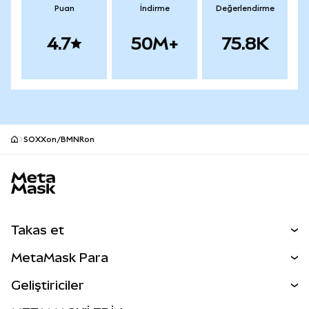
Puan
İndirme
Değerlendirme
4.7
50M+
75.8K
SOXXon/BMNRon
MetaMask site alt bilgisi
Takas et
Takas İşlemleri
MetaMask Para
Tahmin Et
YENİ
Kripto Al
Geliştiriciler
Perps
YENİ
MetaMask Kart
Dökümantasyon