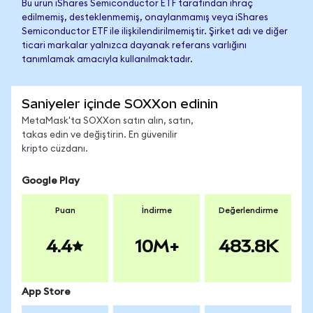
Bu ürün iShares Semiconductor ETF tarafından ihraç
edilmemiş, desteklenmemiş, onaylanmamış veya iShares
Semiconductor ETF ile ilişkilendirilmemiştir. Şirket adı ve diğer
ticari markalar yalnızca dayanak referans varlığını
tanımlamak amacıyla kullanılmaktadır.
Saniyeler içinde SOXXon edinin
MetaMask'ta SOXXon satın alın, satın,
takas edin ve değiştirin. En güvenilir
kripto cüzdanı.
Google Play
Puan
İndirme
Değerlendirme
4.4
10M+
483.8K
App Store