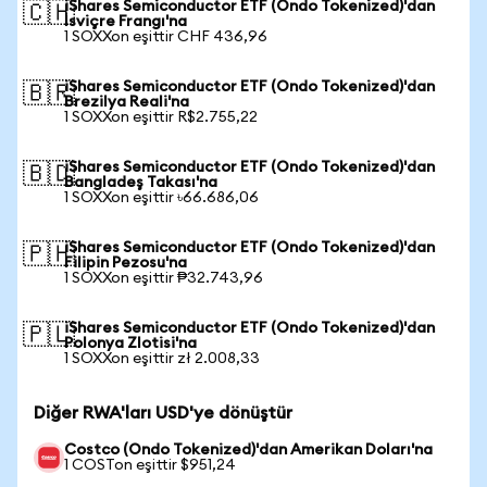
iShares Semiconductor ETF (Ondo Tokenized)'dan
🇨🇭
İsviçre Frangı'na
1 SOXXon eşittir CHF 436,96
iShares Semiconductor ETF (Ondo Tokenized)'dan
🇧🇷
Brezilya Reali'na
1 SOXXon eşittir R$2.755,22
iShares Semiconductor ETF (Ondo Tokenized)'dan
🇧🇩
Bangladeş Takası'na
1 SOXXon eşittir ৳66.686,06
iShares Semiconductor ETF (Ondo Tokenized)'dan
🇵🇭
Filipin Pezosu'na
1 SOXXon eşittir ₱32.743,96
iShares Semiconductor ETF (Ondo Tokenized)'dan
🇵🇱
Polonya Zlotisi'na
1 SOXXon eşittir zł 2.008,33
Diğer RWA'ları USD'ye dönüştür
Costco (Ondo Tokenized)'dan Amerikan Doları'na
1 COSTon eşittir $951,24