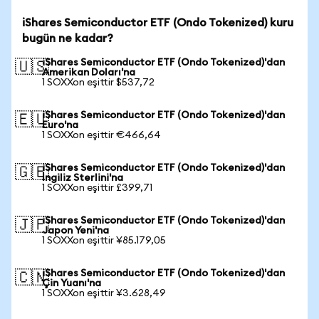
iShares Semiconductor ETF (Ondo Tokenized) kuru
bugün ne kadar?
iShares Semiconductor ETF (Ondo Tokenized)'dan
🇺🇸
Amerikan Doları'na
1 SOXXon eşittir $537,72
iShares Semiconductor ETF (Ondo Tokenized)'dan
🇪🇺
Euro'na
1 SOXXon eşittir €466,64
iShares Semiconductor ETF (Ondo Tokenized)'dan
🇬🇧
İngiliz Sterlini'na
1 SOXXon eşittir £399,71
iShares Semiconductor ETF (Ondo Tokenized)'dan
🇯🇵
Japon Yeni'na
1 SOXXon eşittir ¥85.179,05
iShares Semiconductor ETF (Ondo Tokenized)'dan
🇨🇳
Çin Yuanı'na
1 SOXXon eşittir ¥3.628,49