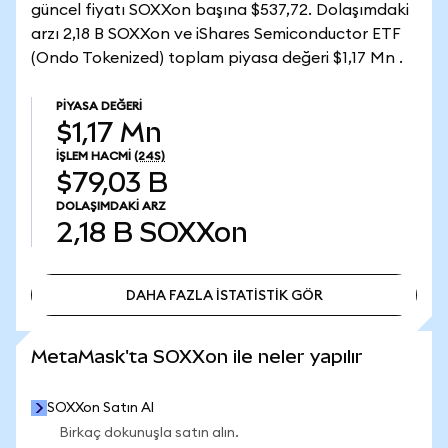
güncel fiyatı SOXXon başına $537,72. Dolaşımdaki
arzı 2,18 B SOXXon ve iShares Semiconductor ETF
(Ondo Tokenized) toplam piyasa değeri $1,17 Mn .
PIYASA DEĞERI
$1,17 Mn
İŞLEM HACMI
(24S)
$79,03 B
DOLAŞIMDAKI ARZ
2,18 B
SOXXon
DAHA FAZLA İSTATİSTİK GÖR
DAHA FAZLA İSTATİSTİK GÖR
MetaMask'ta SOXXon ile neler yapılır
SOXXon Satın Al
Birkaç dokunuşla satın alın.