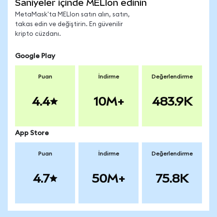
Saniyeler içinde MELIon edinin
MetaMask'ta MELIon satın alın, satın,
takas edin ve değiştirin. En güvenilir
kripto cüzdanı.
Google Play
Puan
İndirme
Değerlendirme
4.4
10M+
483.9K
App Store
Puan
İndirme
Değerlendirme
4.7
50M+
75.8K