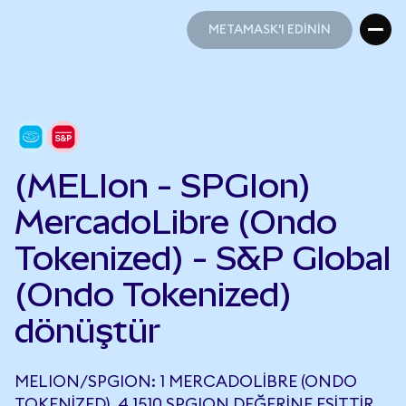
METAMASK'I EDİNİN
METAMASK'I EDİNİN
(MELIon - SPGIon)
MercadoLibre (Ondo
Tokenized) - S&P Global
(Ondo Tokenized)
dönüştür
MELION/SPGION: 1 MERCADOLIBRE (ONDO
TOKENIZED), 4,1510 SPGION DEĞERINE EŞITTIR