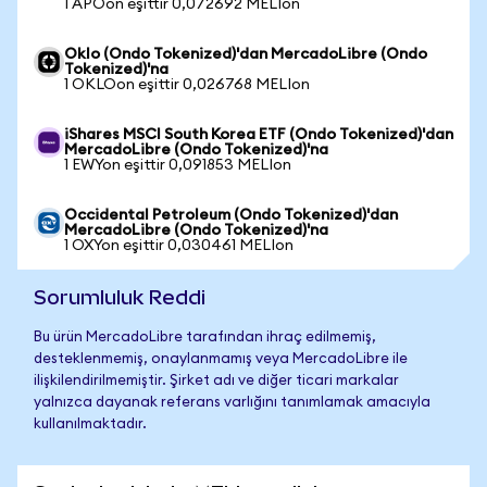
1 APOon eşittir 0,072692 MELIon
Oklo (Ondo Tokenized)'dan MercadoLibre (Ondo
Tokenized)'na
1 OKLOon eşittir 0,026768 MELIon
iShares MSCI South Korea ETF (Ondo Tokenized)'dan
MercadoLibre (Ondo Tokenized)'na
1 EWYon eşittir 0,091853 MELIon
Occidental Petroleum (Ondo Tokenized)'dan
MercadoLibre (Ondo Tokenized)'na
1 OXYon eşittir 0,030461 MELIon
Sorumluluk Reddi
Bu ürün MercadoLibre tarafından ihraç edilmemiş,
desteklenmemiş, onaylanmamış veya MercadoLibre ile
ilişkilendirilmemiştir. Şirket adı ve diğer ticari markalar
yalnızca dayanak referans varlığını tanımlamak amacıyla
kullanılmaktadır.