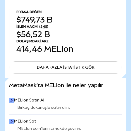
PIYASA DEĞERI
$749,73 B
İŞLEM HACMI
(24S)
$56,52 B
DOLAŞIMDAKI ARZ
414,46
MELIon
DAHA FAZLA İSTATİSTİK GÖR
DAHA FAZLA İSTATİSTİK GÖR
MetaMask'ta MELIon ile neler yapılır
MELIon Satın Al
Birkaç dokunuşla satın alın.
MELIon Sat
MELIon coin'lerinizi nakde çevirin.