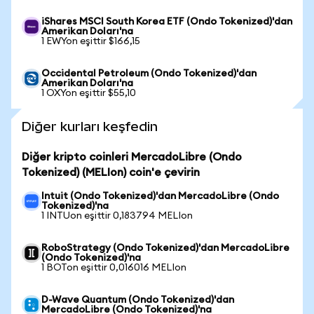
iShares MSCI South Korea ETF (Ondo Tokenized)'dan
Amerikan Doları'na
1 EWYon eşittir $166,15
Occidental Petroleum (Ondo Tokenized)'dan
Amerikan Doları'na
1 OXYon eşittir $55,10
Diğer kurları keşfedin
Diğer kripto coinleri MercadoLibre (Ondo
Tokenized) (MELIon) coin'e çevirin
Intuit (Ondo Tokenized)'dan MercadoLibre (Ondo
Tokenized)'na
1 INTUon eşittir 0,183794 MELIon
RoboStrategy (Ondo Tokenized)'dan MercadoLibre
(Ondo Tokenized)'na
1 BOTon eşittir 0,016016 MELIon
D-Wave Quantum (Ondo Tokenized)'dan
MercadoLibre (Ondo Tokenized)'na