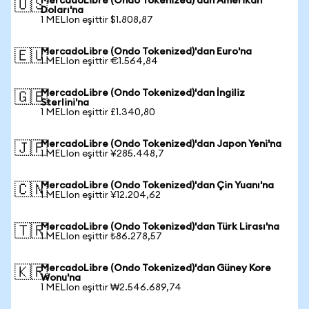
MercadoLibre (Ondo Tokenized)'dan Amerikan
🇺🇸
Doları'na
1 MELIon eşittir $1.808,87
MercadoLibre (Ondo Tokenized)'dan Euro'na
🇪🇺
1 MELIon eşittir €1.564,84
MercadoLibre (Ondo Tokenized)'dan İngiliz
🇬🇧
Sterlini'na
1 MELIon eşittir £1.340,80
MercadoLibre (Ondo Tokenized)'dan Japon Yeni'na
🇯🇵
1 MELIon eşittir ¥285.448,7
MercadoLibre (Ondo Tokenized)'dan Çin Yuanı'na
🇨🇳
1 MELIon eşittir ¥12.204,62
MercadoLibre (Ondo Tokenized)'dan Türk Lirası'na
🇹🇷
1 MELIon eşittir ₺86.278,57
MercadoLibre (Ondo Tokenized)'dan Güney Kore
🇰🇷
Wonu'na
1 MELIon eşittir ₩2.546.689,74