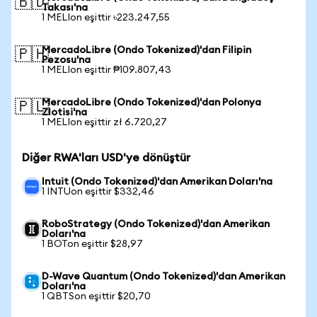
🇧🇩
Takası'na
1 MELIon eşittir ৳223.247,55
MercadoLibre (Ondo Tokenized)'dan Filipin
🇵🇭
Pezosu'na
1 MELIon eşittir ₱109.807,43
MercadoLibre (Ondo Tokenized)'dan Polonya
🇵🇱
Zlotisi'na
1 MELIon eşittir zł 6.720,27
Diğer RWA'ları USD'ye dönüştür
Intuit (Ondo Tokenized)'dan Amerikan Doları'na
1 INTUon eşittir $332,46
RoboStrategy (Ondo Tokenized)'dan Amerikan
Doları'na
1 BOTon eşittir $28,97
D-Wave Quantum (Ondo Tokenized)'dan Amerikan
Doları'na
1 QBTSon eşittir $20,70