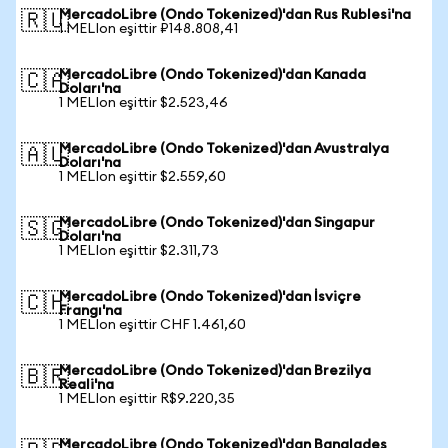
MercadoLibre (Ondo Tokenized)'dan Rus Rublesi'na
🇷🇺
1 MELIon eşittir ₽148.808,41
MercadoLibre (Ondo Tokenized)'dan Kanada
🇨🇦
Doları'na
1 MELIon eşittir $2.523,46
MercadoLibre (Ondo Tokenized)'dan Avustralya
🇦🇺
Doları'na
1 MELIon eşittir $2.559,60
MercadoLibre (Ondo Tokenized)'dan Singapur
🇸🇬
Doları'na
1 MELIon eşittir $2.311,73
MercadoLibre (Ondo Tokenized)'dan İsviçre
🇨🇭
Frangı'na
1 MELIon eşittir CHF 1.461,60
MercadoLibre (Ondo Tokenized)'dan Brezilya
🇧🇷
Reali'na
1 MELIon eşittir R$9.220,35
MercadoLibre (Ondo Tokenized)'dan Bangladeş