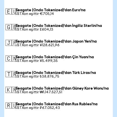
Seagate (Ondo Tokenized)'dan Euro'na
🇪🇺
1 STXon eşittir €705,14
Seagate (Ondo Tokenized)'dan İngiliz Sterlini'na
🇬🇧
1 STXon eşittir £604,13
Seagate (Ondo Tokenized)'dan Japon Yeni'na
🇯🇵
1 STXon eşittir ¥128.621,96
Seagate (Ondo Tokenized)'dan Çin Yuanı'na
🇨🇳
1 STXon eşittir ¥5.499,35
Seagate (Ondo Tokenized)'dan Türk Lirası'na
🇹🇷
1 STXon eşittir ₺38.876,75
Seagate (Ondo Tokenized)'dan Güney Kore Wonu'na
🇰🇷
1 STXon eşittir ₩1.147.527,51
Seagate (Ondo Tokenized)'dan Rus Rublesi'na
🇷🇺
1 STXon eşittir ₽67.052,43