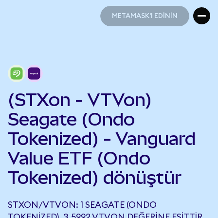
METAMASK'I EDİNİN
METAMASK'I EDİNİN
(STXon - VTVon)
Seagate (Ondo
Tokenized) - Vanguard
Value ETF (Ondo
Tokenized) dönüştür
STXON/VTVON: 1 SEAGATE (ONDO
TOKENIZED), 3,5992 VTVON DEĞERINE EŞITTIR