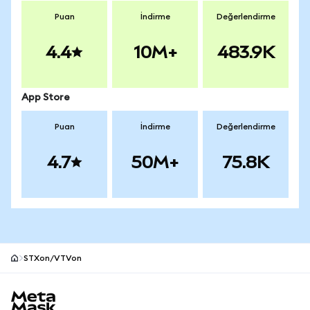
Puan
İndirme
Değerlendirme
4.4
10M+
483.9K
App Store
Puan
İndirme
Değerlendirme
4.7
50M+
75.8K
STXon/VTVon
MetaMask site alt bilgisi