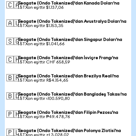
Seagate (Ondo Tokenized)'dan Kanada Doları'na
🇨🇦
1 STXon eşittir $1.137,06
Seagate (Ondo Tokenized)'dan Avustralya Doları'na
🇦🇺
1 STXon eşittir $1.153,35
Seagate (Ondo Tokenized)'dan Singapur Doları'na
🇸🇬
1 STXon eşittir $1.041,66
Seagate (Ondo Tokenized)'dan İsviçre Frangı'na
🇨🇭
1 STXon eşittir CHF 658,59
Seagate (Ondo Tokenized)'dan Brezilya Reali'na
🇧🇷
1 STXon eşittir R$4.154,65
Seagate (Ondo Tokenized)'dan Bangladeş Takası'na
🇧🇩
1 STXon eşittir ৳100.590,80
Seagate (Ondo Tokenized)'dan Filipin Pezosu'na
🇵🇭
1 STXon eşittir ₱49.478,76
Seagate (Ondo Tokenized)'dan Polonya Zlotisi'na
🇵🇱
1 STXon eşittir zł 3.028,02