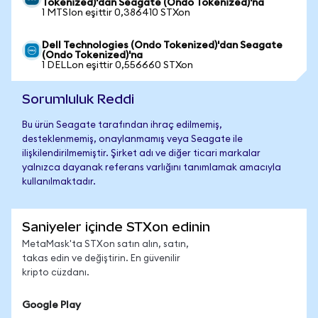
Tokenized)'dan Seagate (Ondo Tokenized)'na
1 MTSIon eşittir 0,386410 STXon
Dell Technologies (Ondo Tokenized)'dan Seagate
(Ondo Tokenized)'na
1 DELLon eşittir 0,556660 STXon
Sorumluluk Reddi
Bu ürün Seagate tarafından ihraç edilmemiş,
desteklenmemiş, onaylanmamış veya Seagate ile
ilişkilendirilmemiştir. Şirket adı ve diğer ticari markalar
yalnızca dayanak referans varlığını tanımlamak amacıyla
kullanılmaktadır.
Saniyeler içinde STXon edinin
MetaMask'ta STXon satın alın, satın,
takas edin ve değiştirin. En güvenilir
kripto cüzdanı.
Google Play