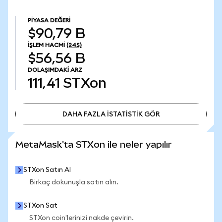
PIYASA DEĞERI
$90,79 B
İŞLEM HACMI
(24S)
$56,56 B
DOLAŞIMDAKI ARZ
111,41
STXon
DAHA FAZLA İSTATİSTİK GÖR
DAHA FAZLA İSTATİSTİK GÖR
MetaMask'ta STXon ile neler yapılır
STXon Satın Al
Birkaç dokunuşla satın alın.
STXon Sat
STXon coin'lerinizi nakde çevirin.