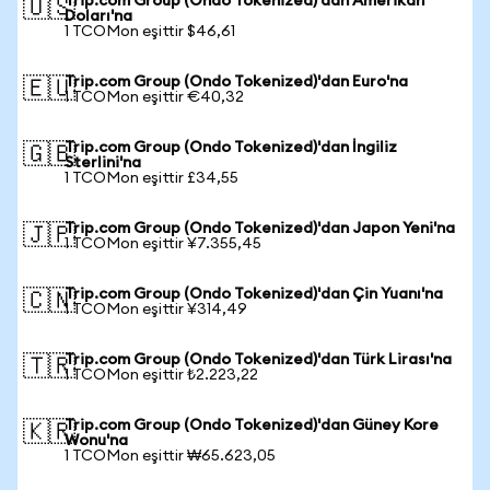
Trip.com Group (Ondo Tokenized)'dan Amerikan
🇺🇸
Doları'na
1 TCOMon eşittir $46,61
Trip.com Group (Ondo Tokenized)'dan Euro'na
🇪🇺
1 TCOMon eşittir €40,32
Trip.com Group (Ondo Tokenized)'dan İngiliz
🇬🇧
Sterlini'na
1 TCOMon eşittir £34,55
Trip.com Group (Ondo Tokenized)'dan Japon Yeni'na
🇯🇵
1 TCOMon eşittir ¥7.355,45
Trip.com Group (Ondo Tokenized)'dan Çin Yuanı'na
🇨🇳
1 TCOMon eşittir ¥314,49
Trip.com Group (Ondo Tokenized)'dan Türk Lirası'na
🇹🇷
1 TCOMon eşittir ₺2.223,22
Trip.com Group (Ondo Tokenized)'dan Güney Kore
🇰🇷
Wonu'na
1 TCOMon eşittir ₩65.623,05