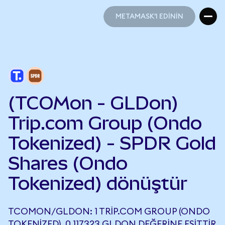
METAMASK'I EDİNİN
METAMASK'I EDİNİN
(TCOMon - GLDon)
Trip.com Group (Ondo
Tokenized) - SPDR Gold
Shares (Ondo
Tokenized) dönüştür
TCOMON/GLDON: 1 TRIP.COM GROUP (ONDO
TOKENIZED), 0,117323 GLDON DEĞERINE EŞITTIR