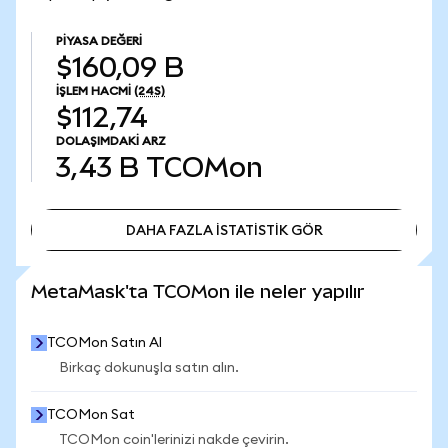
PIYASA DEĞERI
$160,09 B
İŞLEM HACMI
(24S)
$112,74
DOLAŞIMDAKI ARZ
3,43 B
TCOMon
DAHA FAZLA İSTATİSTİK GÖR
DAHA FAZLA İSTATİSTİK GÖR
MetaMask'ta TCOMon ile neler yapılır
TCOMon Satın Al
Birkaç dokunuşla satın alın.
TCOMon Sat
TCOMon coin'lerinizi nakde çevirin.