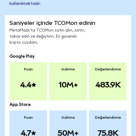
kullanılmaktadır.
Saniyeler içinde TCOMon edinin
MetaMask'ta TCOMon satın alın, satın,
takas edin ve değiştirin. En güvenilir
kripto cüzdanı.
Google Play
Puan
İndirme
Değerlendirme
4.4
10M+
483.9K
App Store
Puan
İndirme
Değerlendirme
4.7
50M+
75.8K