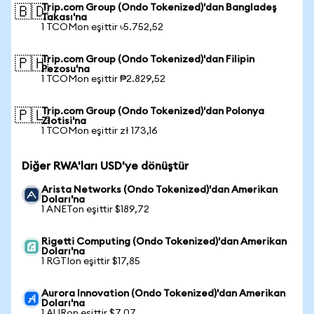
Trip.com Group (Ondo Tokenized)'dan Bangladeş
🇧🇩
Takası'na
1 TCOMon eşittir ৳5.752,52
Trip.com Group (Ondo Tokenized)'dan Filipin
🇵🇭
Pezosu'na
1 TCOMon eşittir ₱2.829,52
Trip.com Group (Ondo Tokenized)'dan Polonya
🇵🇱
Zlotisi'na
1 TCOMon eşittir zł 173,16
Diğer RWA'ları USD'ye dönüştür
Arista Networks (Ondo Tokenized)'dan Amerikan
Doları'na
1 ANETon eşittir $189,72
Rigetti Computing (Ondo Tokenized)'dan Amerikan
Doları'na
1 RGTIon eşittir $17,85
Aurora Innovation (Ondo Tokenized)'dan Amerikan
Doları'na
1 AURon eşittir $7,07