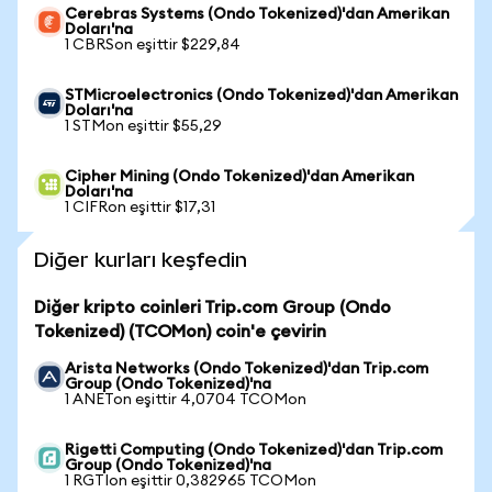
Cerebras Systems (Ondo Tokenized)'dan Amerikan
Doları'na
1 CBRSon eşittir $229,84
STMicroelectronics (Ondo Tokenized)'dan Amerikan
Doları'na
1 STMon eşittir $55,29
Cipher Mining (Ondo Tokenized)'dan Amerikan
Doları'na
1 CIFRon eşittir $17,31
Diğer kurları keşfedin
Diğer kripto coinleri Trip.com Group (Ondo
Tokenized) (TCOMon) coin'e çevirin
Arista Networks (Ondo Tokenized)'dan Trip.com
Group (Ondo Tokenized)'na
1 ANETon eşittir 4,0704 TCOMon
Rigetti Computing (Ondo Tokenized)'dan Trip.com
Group (Ondo Tokenized)'na
1 RGTIon eşittir 0,382965 TCOMon