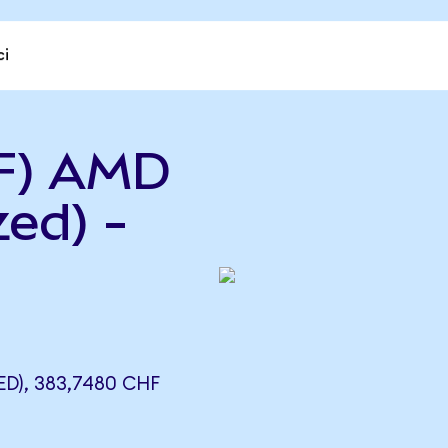
ci
F) AMD
ed) -
), 383,7480 CHF