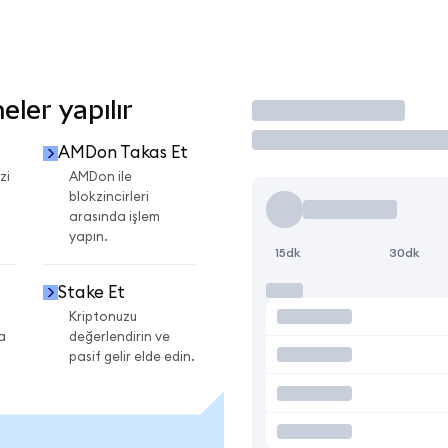
ler yapılır
İşlem Yap
AMDon Takas Et
zi
AMDon ile
blokzincirleri
arasında işlem
yapın.
15dk
30dk
Stake Et
Kriptonuzu
a
değerlendirin ve
pasif gelir elde edin.