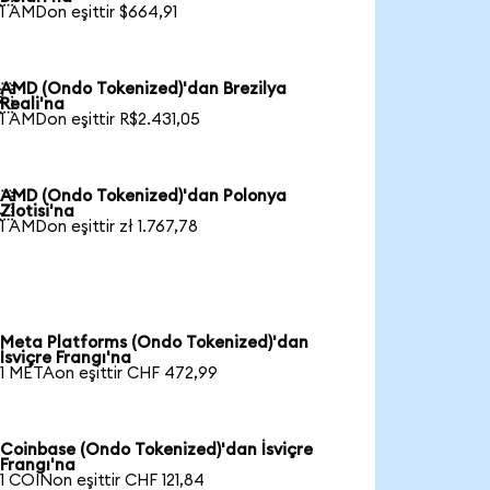
1 AMDon eşittir $664,91
AMD (Ondo Tokenized)'dan Brezilya

Reali'na
1 AMDon eşittir R$2.431,05
AMD (Ondo Tokenized)'dan Polonya

Zlotisi'na
1 AMDon eşittir zł 1.767,78
Meta Platforms (Ondo Tokenized)'dan
İsviçre Frangı'na
1 METAon eşittir CHF 472,99
Coinbase (Ondo Tokenized)'dan İsviçre
Frangı'na
1 COINon eşittir CHF 121,84