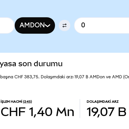
AMDON
iyasa son durumu
başına CHF 383,75. Dolaşımdaki arzı 19,07 B AMDon ve AMD (O
İŞLEM HACMI
(24S)
DOLAŞIMDAKI ARZ
CHF 1,40 Mn
19,07 B