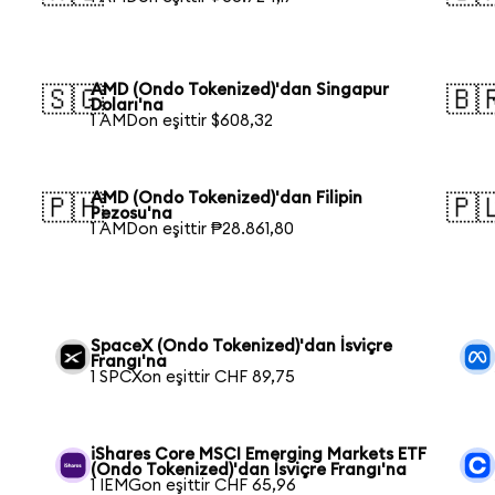
AMD (Ondo Tokenized)'dan Singapur
🇸🇬
🇧
Doları'na
1 AMDon eşittir $608,32
AMD (Ondo Tokenized)'dan Filipin
🇵🇭
🇵
Pezosu'na
1 AMDon eşittir ₱28.861,80
SpaceX (Ondo Tokenized)'dan İsviçre
Frangı'na
1 SPCXon eşittir CHF 89,75
iShares Core MSCI Emerging Markets ETF
(Ondo Tokenized)'dan İsviçre Frangı'na
1 IEMGon eşittir CHF 65,96