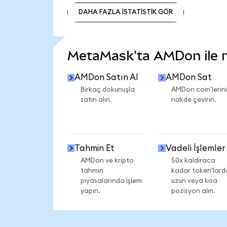
DAHA FAZLA İSTATİSTİK GÖR
DAHA FAZLA İSTATİSTİK GÖR
MetaMask'ta AMDon ile ne
AMDon Satın Al
AMDon Sat
Birkaç dokunuşla
AMDon coin'lerini
satın alın.
nakde çevirin.
Tahmin Et
Vadeli İşlemler
AMDon ve kripto
50x kaldıraca
tahmin
kadar token'lard
piyasalarında işlem
uzun veya kısa
yapın.
pozisyon alın.