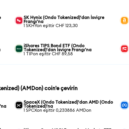
e
SK Hynix (Ondo Tokenized)'dan İsviçre
Frangı'na
1 SKHYon eşittir CHF 123,30
iShares TIPS Bond ETF (Ondo
a
Tokenized)'dan İsviçre Frangı'na
1 TIPon eşittir CHF 89,58
enized) (AMDon) coin'e çevirin
SpaceX (Ondo Tokenized)'dan AMD (Ondo
'na
Tokenized)'na
1 SPCXon eşittir 0,233886 AMDon