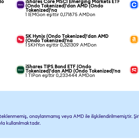
do
iShares Core MSCI Emerging Markets ETF
(Ondo Tokenized)'dan AMD (Ondo
Tokenized)'na
1 IEMGon eşittir 0,171875 AMDon
SK Hynix (Ondo Tokenized)'dan AMD
(Ondo Tokenized)'na
1 SKHYon eşittir 0,321309 AMDon
iShares TIPS Bond ETF (Ondo
Tokenized)'dan AMD (Ondo Tokenized)'na
1 TIPon eşittir 0,233444 AMDon
klenmemiş, onaylanmamış veya AMD ile ilişkilendirilmemiştir. Şirk
a kullanılmaktadır.