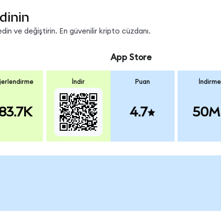
dinin
n ve değiştirin. En güvenilir kripto cüzdanı.
App Store
erlendirme
İndir
Puan
İndirme
83.7K
4.7
50M