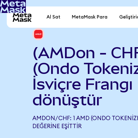
Al Sat
MetaMask Para
Geliştiri
(AMDon - CH
(Ondo Tokeniz
İsviçre Frangı
dönüştür
AMDON/CHF: 1 AMD (ONDO TOKENIZED
DEĞERINE EŞITTIR