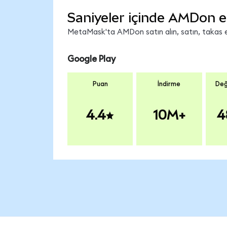
Saniyeler içinde AMDon e
MetaMask'ta AMDon satın alın, satın, takas edi
Google Play
Puan
İndirme
Değ
4.4
10M+
4