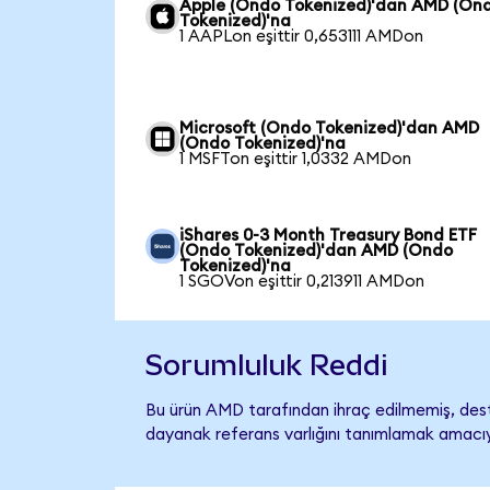
Apple (Ondo Tokenized)'dan AMD (On
Tokenized)'na
1 AAPLon eşittir 0,653111 AMDon
Microsoft (Ondo Tokenized)'dan AMD
(Ondo Tokenized)'na
1 MSFTon eşittir 1,0332 AMDon
iShares 0-3 Month Treasury Bond ETF
(Ondo Tokenized)'dan AMD (Ondo
Tokenized)'na
1 SGOVon eşittir 0,213911 AMDon
Sorumluluk Reddi
Bu ürün AMD tarafından ihraç edilmemiş, deste
dayanak referans varlığını tanımlamak amacıyl