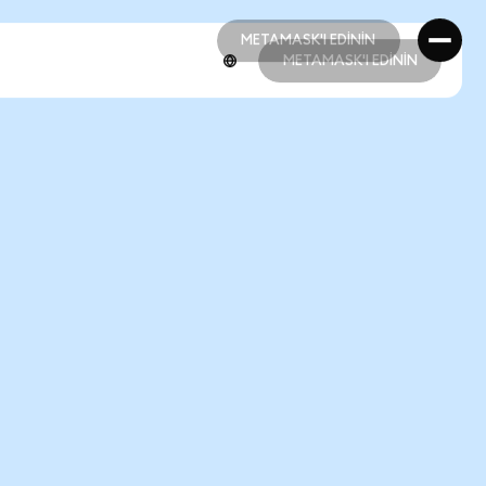
METAMASK'I EDİNİN
METAMASK'I EDİNİN
METAMASK'I EDİNİN
METAMASK'I EDİNİN