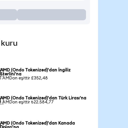
 kuru
AMD (Ondo Tokenized)'dan İngiliz

Sterlini'na
1 AMDon eşittir £352,48
AMD (Ondo Tokenized)'dan Türk Lirası'na

1 AMDon eşittir ₺22.584,77
AMD (Ondo Tokenized)'dan Kanada

Doları'na