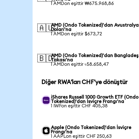
1 AMDon eşittir ₩675.968,86
AMD (Ondo Tokenized)'dan Avustralya
🇦🇺
Doları'na
1 AMDon eşittir $673,72
AMD (Ondo Tokenized)'dan Bangladeş
🇧🇩
Takası'na
1 AMDon eşittir ৳58.658,47
Diğer RWA'ları CHF'ye dönüştür
iShares Russell 1000 Growth ETF (Ondo
Tokenized)'dan İsviçre Frangı'na
1 IWFon eşittir CHF 405,38
Apple (Ondo Tokenized)'dan İsviçre
Frangı'na
1 AAPLon eşittir CHF 250,63