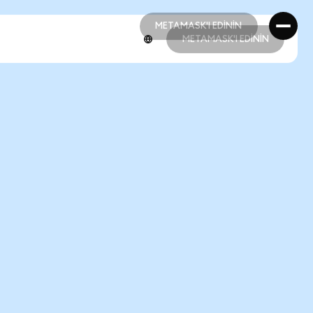
METAMASK'I EDİNİN
METAMASK'I EDİNİN
METAMASK'I EDİNİN
METAMASK'I EDİNİN