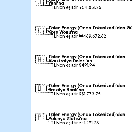
🇯🇵
Yeni'na
1 TLNon eşittir ¥54.851,25
Talen Energy (Ondo Tokenized)'dan G
🇰🇷
Kore Wonu'na
1 TLNon eşittir ₩489.672,82
Talen Energy (Ondo Tokenized)'dan
🇦🇺
Avustralya Doları'na
1 TLNon eşittir $491,94
Talen Energy (Ondo Tokenized)'dan
🇧🇷
Brezilya Reali'na
1 TLNon eşittir R$1.773,75
Talen Energy (Ondo Tokenized)'dan
🇵🇱
Polonya Zlotisi'na
1 TLNon eşittir zł 1.291,75