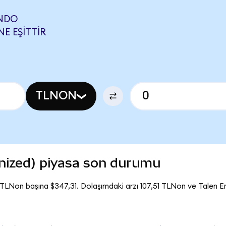
ONDO
E EŞITTIR
TLNON
nized) piyasa son durumu
 TLNon başına $347,31. Dolaşımdaki arzı 107,51 TLNon ve Talen 