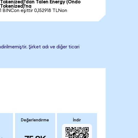
Tokenized)'dan Talen Energy (Ondo
Tokenized)'na
1 BINCon eşittir 0,152918 TLNon
ilmemiştir. Şirket adı ve diğer ticari
Değerlendirme
İndir