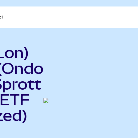
ci
Lon)
 (Ondo
Sprott
 ETF
zed)