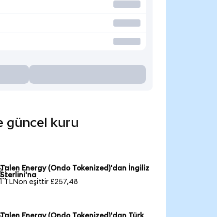
de güncel kuru
Talen Energy (Ondo Tokenized)'dan İngiliz

Sterlini'na
1 TLNon eşittir £257,48
Talen Energy (Ondo Tokenized)'dan Türk