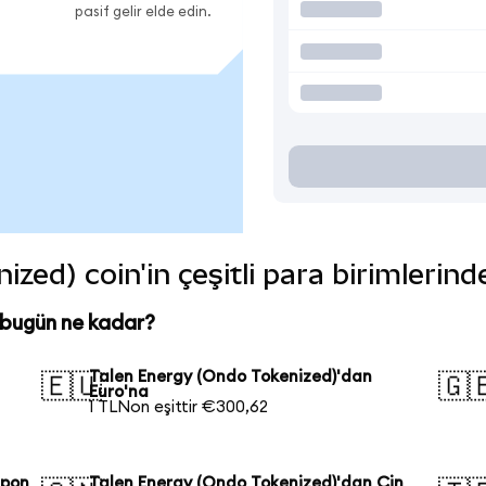
pasif gelir elde edin.
zed) coin'in çeşitli para birimlerin
 bugün ne kadar?
Talen Energy (Ondo Tokenized)'dan
🇪🇺
🇬
Euro'na
1 TLNon eşittir €300,62
apon
Talen Energy (Ondo Tokenized)'dan Çin