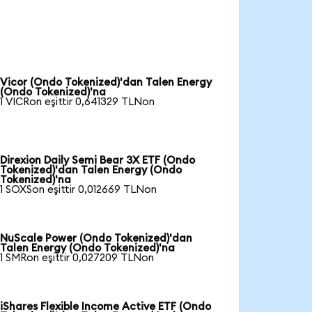
Vicor (Ondo Tokenized)'dan Talen Energy
(Ondo Tokenized)'na
1 VICRon eşittir 0,641329 TLNon
Direxion Daily Semi Bear 3X ETF (Ondo
Tokenized)'dan Talen Energy (Ondo
Tokenized)'na
1 SOXSon eşittir 0,012669 TLNon
NuScale Power (Ondo Tokenized)'dan
Talen Energy (Ondo Tokenized)'na
1 SMRon eşittir 0,027209 TLNon
iShares Flexible Income Active ETF (Ondo