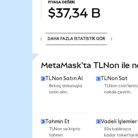
PIYASA DEĞERI
$37,34 B
DAHA FAZLA İSTATİSTİK GÖR
DAHA FAZLA İSTATİSTİK GÖR
MetaMask'ta TLNon ile nel
TLNon Satın Al
TLNon Sat
Birkaç dokunuşla
TLNon coin'lerini
satın alın.
nakde çevirin.
Tahmin Et
Vadeli İşlemler
TLNon ve kripto
50x kaldıraca
tahmin
kadar token'lard