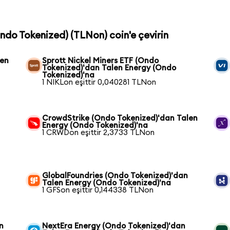
Ondo Tokenized) (TLNon) coin'e çevirin
len
Sprott Nickel Miners ETF (Ondo
Tokenized)'dan Talen Energy (Ondo
Tokenized)'na
1 NIKLon eşittir 0,040281 TLNon
CrowdStrike (Ondo Tokenized)'dan Talen
Energy (Ondo Tokenized)'na
1 CRWDon eşittir 2,3733 TLNon
GlobalFoundries (Ondo Tokenized)'dan
Talen Energy (Ondo Tokenized)'na
1 GFSon eşittir 0,144338 TLNon
n
NextEra Energy (Ondo Tokenized)'dan