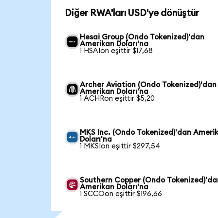
Diğer RWA'ları USD'ye dönüştür
Hesai Group (Ondo Tokenized)'dan
Amerikan Doları'na
1 HSAIon eşittir $17,68
Archer Aviation (Ondo Tokenized)'dan
Amerikan Doları'na
1 ACHRon eşittir $5,20
MKS Inc. (Ondo Tokenized)'dan Ameri
Doları'na
1 MKSIon eşittir $297,54
Southern Copper (Ondo Tokenized)'da
Amerikan Doları'na
1 SCCOon eşittir $196,66