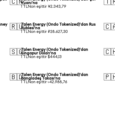
🇨🇳
🇹
Yuanı'na
1 TLNon eşittir ¥2.343,79
üney
Talen Energy (Ondo Tokenized)'dan Rus
🇷🇺
🇨
Rublesi'na
1 TLNon eşittir ₽28.627,30
Talen Energy (Ondo Tokenized)'dan
🇸🇬
🇨
Singapur Doları'na
1 TLNon eşittir $444,13
Talen Energy (Ondo Tokenized)'dan
🇧🇩
🇵
Bangladeş Takası'na
1 TLNon eşittir ৳42.988,76