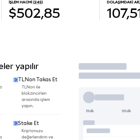
İŞLEM HACMI
(24S)
DOLAŞIMDAKI AR
$502,85
107,5
er yapılır
İşlem Yap
TLNon Takas Et
zi
TLNon ile
blokzincirleri
arasında işlem
yapın.
15dk
30dk
Stake Et
Kriptonuzu
a
değerlendirin ve