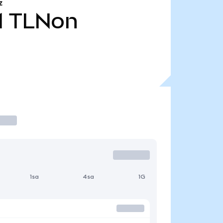
Z
1
TLNon
1sa
4sa
1G