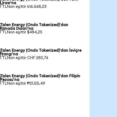

Lirası'na
1 TLNon eşittir ₺16.568,23
Talen Energy (Ondo Tokenized)'dan

Kanada Doları'na
1 TLNon eşittir $484,25
Talen Energy (Ondo Tokenized)'dan İsviçre

Frangı'na
1 TLNon eşittir CHF 280,76
Talen Energy (Ondo Tokenized)'dan Filipin

Pezosu'na
1 TLNon eşittir ₱21.125,49