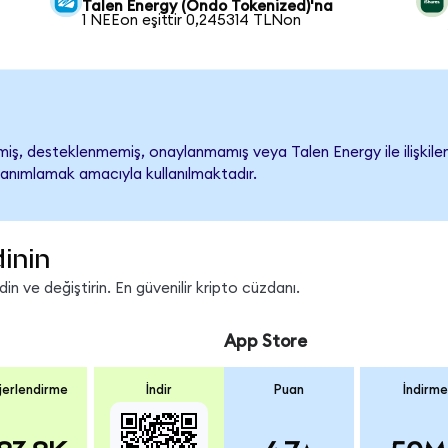
Talen Energy (Ondo Tokenized)'na
1 NEEon eşittir 0,245314 TLNon
ş, desteklenmemiş, onaylanmamış veya Talen Energy ile ilişkilendir
tanımlamak amacıyla kullanılmaktadır.
inin
n ve değiştirin. En güvenilir kripto cüzdanı.
App Store
erlendirme
İndir
Puan
İndirme