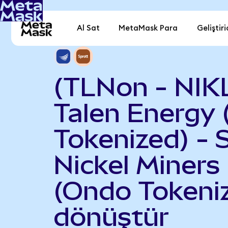
Al Sat
MetaMask Para
Geliştiri
(TLNon - NIK
Talen Energy
Tokenized) - 
Nickel Miners
(Ondo Tokeni
dönüştür