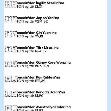
Toncoin'dan İngiliz Sterlini'na
🇬🇧
1 TON eşittir £1,01
Toncoin'dan Japon Yeni'na
🇯🇵
1 TON eşittir ¥214,62
Toncoin'dan Çin Yuanı'na
🇨🇳
1 TON eşittir ¥9,18
Toncoin'dan Türk Lirası'na
🇹🇷
1 TON eşittir ₺64,87
Toncoin'dan Güney Kore Wonu'na
🇰🇷
1 TON eşittir ₩1.914,8
Toncoin'dan Rus Rublesi'na
🇷🇺
1 TON eşittir ₽111,89
Toncoin'dan Kanada Doları'na
🇨🇦
1 TON eşittir $1,90
Toncoin'dan Avustralya Doları'na
🇦🇺
1 TON eşittir $1,92