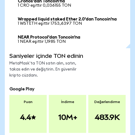
Cronos'dan Toncoin'na
1 CRO eşittir 0,036155 TON
Wrapped liquid staked Ether 2.0'dan Toncoin'na
1 WSTETH eşittir 1753,6397 TON
NEAR Protocol'dan Toncoin'na
1 NEAR eşittir 1,1985 TON
Saniyeler içinde TON edinin
MetaMask'ta TON satın alın, satın,
takas edin ve değiştirin. En güvenilir
kripto cüzdanı.
Google Play
Puan
İndirme
Değerlendirme
4.4
10M+
483.9K