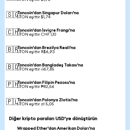
Toncoin'dan Singapur Doları'na
🇸🇬
1 TON eşittir $1,74
Toncoin'dan İsviçre Frangı'na
🇨🇭
1 TON eşittir CHF 1,10
Toncoin'dan Brezilya Reali'na
🇧🇷
1 TON eşittir R$6,93
Toncoin'dan Bangladeş Takası'na
🇧🇩
1 TON eşittir ৳167,85
Toncoin'dan Filipin Pezosu'na
🇵🇭
1 TON eşittir ₱82,56
Toncoin'dan Polonya Zlotisi'na
🇵🇱
1 TON eşittir zł 5,05
Diğer kripto paraları USD'ye dönüştürün
Wrapped Ether'dan Amerikan Doları'na