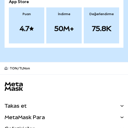
App Store
Puan
İndirme
Değerlendirme
4.7
50M+
75.8K
TON/TLNon
MetaMask site alt bilgisi
Takas et
Takas İşlemleri
MetaMask Para
Tahmin Et
YENİ
Kripto Al