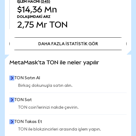
İŞLEM HACMI
(24S)
$14,36 Mn
DOLAŞIMDAKI ARZ
2,75 Mr
TON
DAHA FAZLA İSTATİSTİK GÖR
DAHA FAZLA İSTATİSTİK GÖR
MetaMask'ta TON ile neler yapılır
TON Satın Al
Birkaç dokunuşla satın alın.
TON Sat
TON coin'lerinizi nakde çevirin.
TON Takas Et
TON ile blokzincirleri arasında işlem yapın.