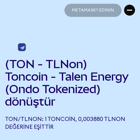
METAMASK'I EDİNİN
METAMASK'I EDİNİN
(TON - TLNon)
Toncoin - Talen Energy
(Ondo Tokenized)
dönüştür
TON/TLNON: 1 TONCOIN, 0,003880 TLNON
DEĞERINE EŞITTIR