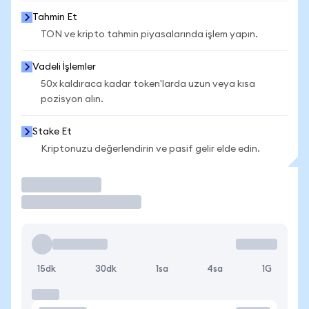
Tahmin Et
TON ve kripto tahmin piyasalarında işlem yapın.
Vadeli İşlemler
50x kaldıraca kadar token'larda uzun veya kısa
pozisyon alın.
Stake Et
Kriptonuzu değerlendirin ve pasif gelir elde edin.
İşlem Yap
15dk
30dk
1sa
4sa
1G