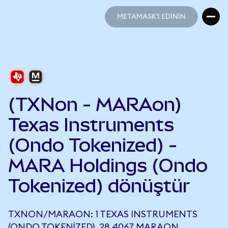
METAMASK'I EDİNİN
METAMASK'I EDİNİN
(TXNon - MARAon)
Texas Instruments
(Ondo Tokenized) -
MARA Holdings (Ondo
Tokenized) dönüştür
TXNON/MARAON: 1 TEXAS INSTRUMENTS
(ONDO TOKENIZED), 28,4067 MARAON