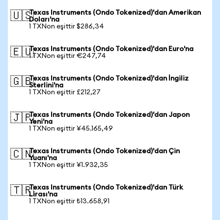
Texas Instruments (Ondo Tokenized)'dan Amerikan
🇺🇸
Doları'na
1 TXNon eşittir $286,34
Texas Instruments (Ondo Tokenized)'dan Euro'na
🇪🇺
1 TXNon eşittir €247,74
Texas Instruments (Ondo Tokenized)'dan İngiliz
🇬🇧
Sterlini'na
1 TXNon eşittir £212,27
Texas Instruments (Ondo Tokenized)'dan Japon
🇯🇵
Yeni'na
1 TXNon eşittir ¥45.165,49
Texas Instruments (Ondo Tokenized)'dan Çin
🇨🇳
Yuanı'na
1 TXNon eşittir ¥1.932,35
Texas Instruments (Ondo Tokenized)'dan Türk
🇹🇷
Lirası'na
1 TXNon eşittir ₺13.658,91