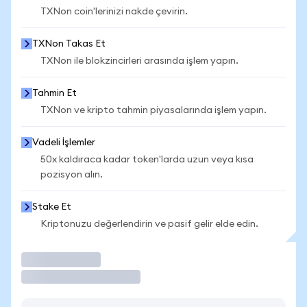
TXNon coin'lerinizi nakde çevirin.
TXNon Takas Et
TXNon ile blokzincirleri arasında işlem yapın.
Tahmin Et
TXNon ve kripto tahmin piyasalarında işlem yapın.
Vadeli İşlemler
50x kaldıraca kadar token'larda uzun veya kısa
pozisyon alın.
Stake Et
Kriptonuzu değerlendirin ve pasif gelir elde edin.
İşlem Yap