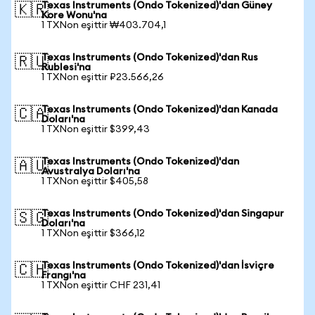
Texas Instruments (Ondo Tokenized)'dan Güney
🇰🇷
Kore Wonu'na
1 TXNon eşittir ₩403.704,1
Texas Instruments (Ondo Tokenized)'dan Rus
🇷🇺
Rublesi'na
1 TXNon eşittir ₽23.566,26
Texas Instruments (Ondo Tokenized)'dan Kanada
🇨🇦
Doları'na
1 TXNon eşittir $399,43
Texas Instruments (Ondo Tokenized)'dan
🇦🇺
Avustralya Doları'na
1 TXNon eşittir $405,58
Texas Instruments (Ondo Tokenized)'dan Singapur
🇸🇬
Doları'na
1 TXNon eşittir $366,12
Texas Instruments (Ondo Tokenized)'dan İsviçre
🇨🇭
Frangı'na
1 TXNon eşittir CHF 231,41