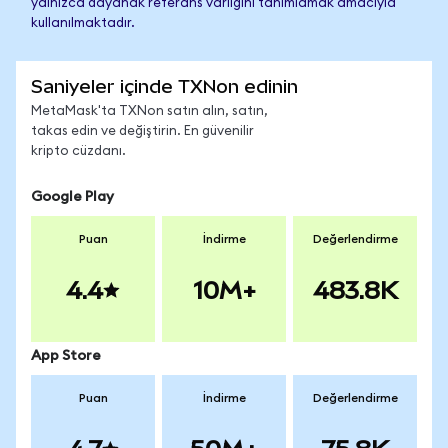
yalnızca dayanak referans varlığını tanımlamak amacıyla
kullanılmaktadır.
Saniyeler içinde TXNon edinin
MetaMask'ta TXNon satın alın, satın,
takas edin ve değiştirin. En güvenilir
kripto cüzdanı.
Google Play
Puan
İndirme
Değerlendirme
4.4
10M+
483.8K
App Store
Puan
İndirme
Değerlendirme