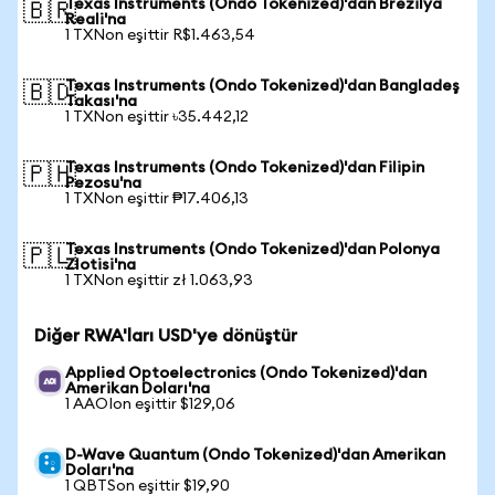
Texas Instruments (Ondo Tokenized)'dan Brezilya
🇧🇷
Reali'na
1 TXNon eşittir R$1.463,54
Texas Instruments (Ondo Tokenized)'dan Bangladeş
🇧🇩
Takası'na
1 TXNon eşittir ৳35.442,12
Texas Instruments (Ondo Tokenized)'dan Filipin
🇵🇭
Pezosu'na
1 TXNon eşittir ₱17.406,13
Texas Instruments (Ondo Tokenized)'dan Polonya
🇵🇱
Zlotisi'na
1 TXNon eşittir zł 1.063,93
Diğer RWA'ları USD'ye dönüştür
Applied Optoelectronics (Ondo Tokenized)'dan
Amerikan Doları'na
1 AAOIon eşittir $129,06
D-Wave Quantum (Ondo Tokenized)'dan Amerikan
Doları'na
1 QBTSon eşittir $19,90