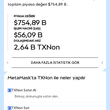
toplam piyasa değeri $754,89 B .
PIYASA DEĞERI
$754,89 B
İŞLEM HACMI
(24S)
$56,09 B
DOLAŞIMDAKI ARZ
2,64 B
TXNon
DAHA FAZLA İSTATİSTİK GÖR
DAHA FAZLA İSTATİSTİK GÖR
MetaMask'ta TXNon ile neler yapılır
TXNon Satın Al
Birkaç dokunuşla satın alın.
TXNon Sat