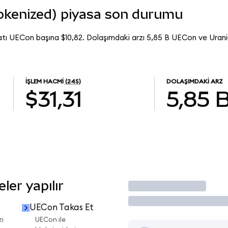
okenized) piyasa son durumu
atı UECon başına $10,82. Dolaşımdaki arzı 5,85 B UECon ve Ura
İŞLEM HACMI
(24S)
DOLAŞIMDAKI ARZ
$31,31
5,85 
er yapılır
İşlem Yap
UECon Takas Et
zi
UECon ile