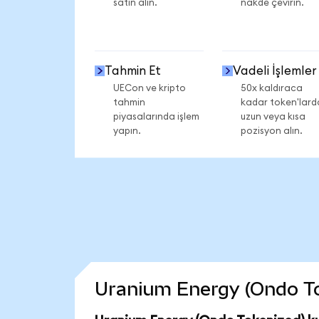
satın alın.
nakde çevirin.
Tahmin Et
Vadeli İşlemler
UECon ve kripto
50x kaldıraca
tahmin
kadar token'lard
piyasalarında işlem
uzun veya kısa
yapın.
pozisyon alın.
Uranium Energy (Ondo Toke