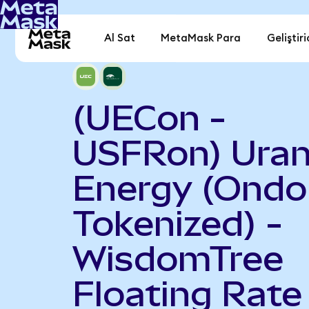
Al Sat
MetaMask Para
Geliştiri
(UECon -
USFRon) Ura
Energy (Ondo
Tokenized) -
WisdomTree
Floating Rate