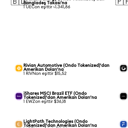
🇧🇩
🇵
Bangladeş Takası'na
1 UECon eşittir ৳1.341,86
Rivian Automotive (Ondo Tokenized)'dan
Amerikan Doları'na
1 RIVNon eşittir $15,52
iShares MSCI Brazil ETF (Ondo
Tokenized)'dan Amerikan Doları'na
1 EWZon eşittir $36,18
LightPath Technologies (Ondo
Tokenized)'dan Amerikan Doları'na