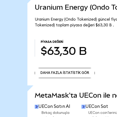
Uranium Energy (Ondo T
Uranium Energy (Ondo Tokenized) güncel fiy
Tokenized) toplam piyasa değeri $63,30 B .
PIYASA DEĞERI
$63,30 B
DAHA FAZLA İSTATİSTİK GÖR
DAHA FAZLA İSTATİSTİK GÖR
MetaMask'ta UECon ile nel
UECon Satın Al
UECon Sat
Birkaç dokunuşla
UECon coin'lerini