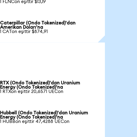
1 FLNCon eşittir $13,19
Caterpillar (Ondo Tokenized)'dan
Amerikan Doları'na
1 CATon eşittir $874,91
RTX (Ondo Tokenized)'dan Uranium
Energy (Ondo Tokenized)'na
1 RTXon eşittir 20,6571 UECon
Hubbell (Ondo Tokenized)'dan Uranium
Energy (Ondo Tokenized)'na
1 HUBBon eşittir 47,4288 UECon