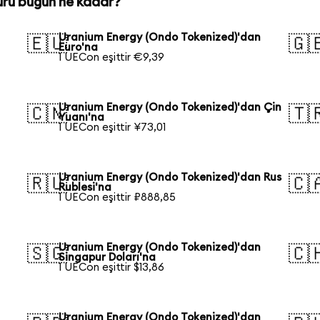
uru bugün ne kadar?
Uranium Energy (Ondo Tokenized)'dan
🇪🇺
🇬
Euro'na
1 UECon eşittir €9,39
Uranium Energy (Ondo Tokenized)'dan Çin
🇨🇳
🇹
Yuanı'na
1 UECon eşittir ¥73,01
Uranium Energy (Ondo Tokenized)'dan Rus
🇷🇺
🇨
Rublesi'na
1 UECon eşittir ₽888,85
Uranium Energy (Ondo Tokenized)'dan
🇸🇬
🇨
Singapur Doları'na
1 UECon eşittir $13,86
Uranium Energy (Ondo Tokenized)'dan