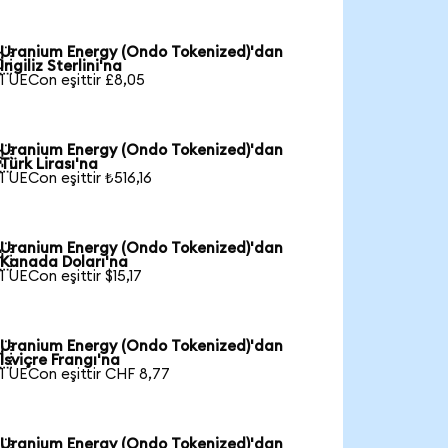
Uranium Energy (Ondo Tokenized)'dan

İngiliz Sterlini'na
1 UECon eşittir £8,05
Uranium Energy (Ondo Tokenized)'dan

Türk Lirası'na
1 UECon eşittir ₺516,16
Uranium Energy (Ondo Tokenized)'dan

Kanada Doları'na
1 UECon eşittir $15,17
Uranium Energy (Ondo Tokenized)'dan

İsviçre Frangı'na
1 UECon eşittir CHF 8,77
Uranium Energy (Ondo Tokenized)'dan