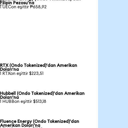

Filipin Pezosu'na
1 UECon eşittir ₱658,92
RTX (Ondo Tokenized)'dan Amerikan
Doları'na
1 RTXon eşittir $223,51
Hubbell (Ondo Tokenized)'dan Amerikan
Doları'na
1 HUBBon eşittir $513,18
Fluence Energy (Ondo Tokenized)'dan
Amerikan Doları'na