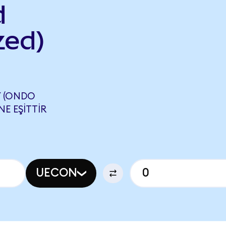
d
zed)
Y (ONDO
NE EŞITTIR
UECON