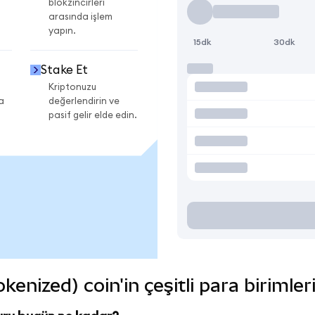
blokzincirleri
arasında işlem
yapın.
15dk
30dk
Stake Et
Kriptonuzu
a
değerlendirin ve
pasif gelir elde edin.
nized) coin'in çeşitli para birimle