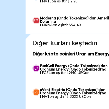
1 NVTSon eşittir $12,23
Moderna (Ondo Tokenized)'dan Ameri
Doları'na
1 MRNAon eşittir $54,43
Diğer kurları keşfedin
Diğer kripto coinleri Uranium Energ
FuelCell Energy (Ondo Tokenized)'dan
Uranium Energy (Ondo Tokenized)'na
1 FCELon eşittir 1,9140 UECon
nVent Electric (Ondo Tokenized)'dan
Uranium Energy (Ondo Tokenized)'na
1 NVTon eşittir 15,3022 UECon