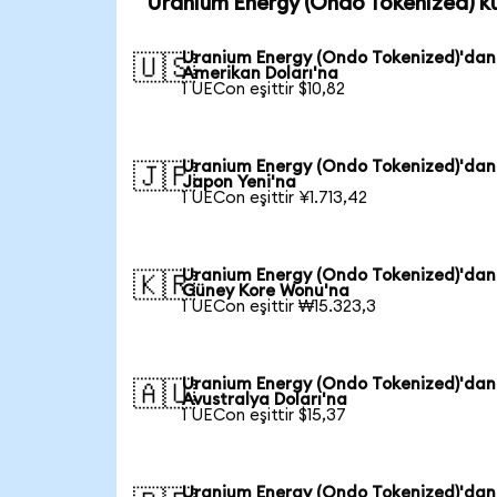
Uranium Energy (Ondo Tokenized) k
Uranium Energy (Ondo Tokenized)'dan
🇺🇸
Amerikan Doları'na
1 UECon eşittir $10,82
Uranium Energy (Ondo Tokenized)'dan
🇯🇵
Japon Yeni'na
1 UECon eşittir ¥1.713,42
Uranium Energy (Ondo Tokenized)'dan
🇰🇷
Güney Kore Wonu'na
1 UECon eşittir ₩15.323,3
Uranium Energy (Ondo Tokenized)'dan
🇦🇺
Avustralya Doları'na
1 UECon eşittir $15,37
Uranium Energy (Ondo Tokenized)'dan