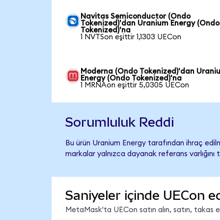
Navitas Semiconductor (Ondo
Tokenized)'dan Uranium Energy (Ondo
Tokenized)'na
1 NVTSon eşittir 1,1303 UECon
Moderna (Ondo Tokenized)'dan Urani
Energy (Ondo Tokenized)'na
1 MRNAon eşittir 5,0305 UECon
Sorumluluk Reddi
Bu ürün Uranium Energy tarafından ihraç edilm
markalar yalnızca dayanak referans varlığını 
Saniyeler içinde UECon e
MetaMask'ta UECon satın alın, satın, takas edi