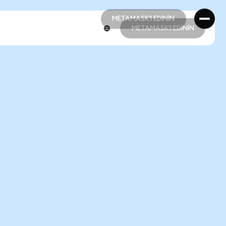
METAMASK'I EDİNİN
METAMASK'I EDİNİN
METAMASK'I EDİNİN
METAMASK'I EDİNİN