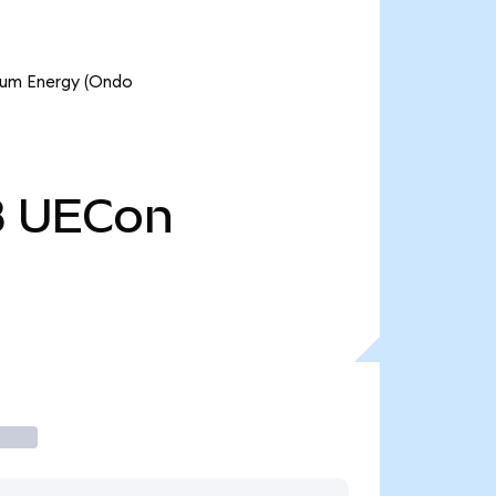
nium Energy (Ondo
B
UECon