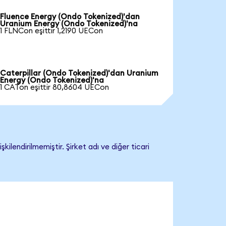
Fluence Energy (Ondo Tokenized)'dan
Uranium Energy (Ondo Tokenized)'na
1 FLNCon eşittir 1,2190 UECon
Caterpillar (Ondo Tokenized)'dan Uranium
Energy (Ondo Tokenized)'na
1 CATon eşittir 80,8604 UECon
endirilmemiştir. Şirket adı ve diğer ticari