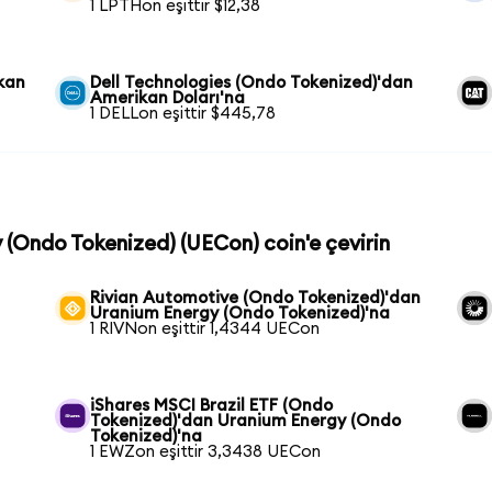
1 LPTHon eşittir $12,38
kan
Dell Technologies (Ondo Tokenized)'dan
Amerikan Doları'na
1 DELLon eşittir $445,78
y (Ondo Tokenized) (UECon) coin'e çevirin
Rivian Automotive (Ondo Tokenized)'dan
Uranium Energy (Ondo Tokenized)'na
1 RIVNon eşittir 1,4344 UECon
iShares MSCI Brazil ETF (Ondo
Tokenized)'dan Uranium Energy (Ondo
Tokenized)'na
1 EWZon eşittir 3,3438 UECon