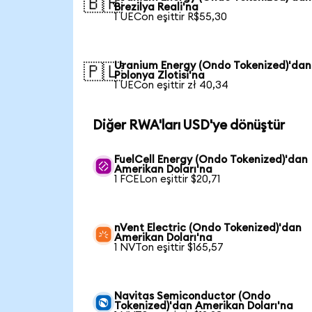
🇧🇷
Brezilya Reali'na
1 UECon eşittir R$55,30
Uranium Energy (Ondo Tokenized)'dan
🇵🇱
Polonya Zlotisi'na
1 UECon eşittir zł 40,34
Diğer RWA'ları USD'ye dönüştür
FuelCell Energy (Ondo Tokenized)'dan
Amerikan Doları'na
1 FCELon eşittir $20,71
nVent Electric (Ondo Tokenized)'dan
Amerikan Doları'na
1 NVTon eşittir $165,57
Navitas Semiconductor (Ondo
Tokenized)'dan Amerikan Doları'na