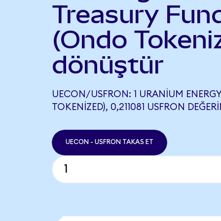
Treasury Fun
(Ondo Tokeni
dönüştür
UECON/USFRON: 1 URANIUM ENERG
TOKENIZED), 0,211081 USFRON DEĞERI
UECON - USFRON TAKAS ET