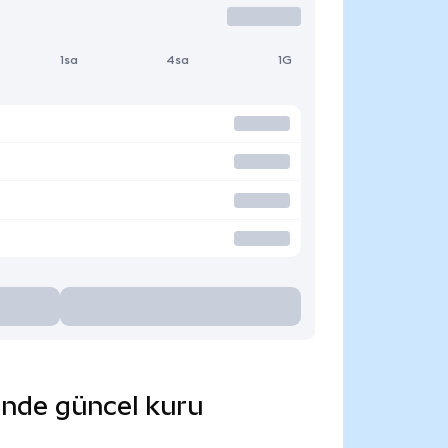
1sa
4sa
1G
rinde güncel kuru