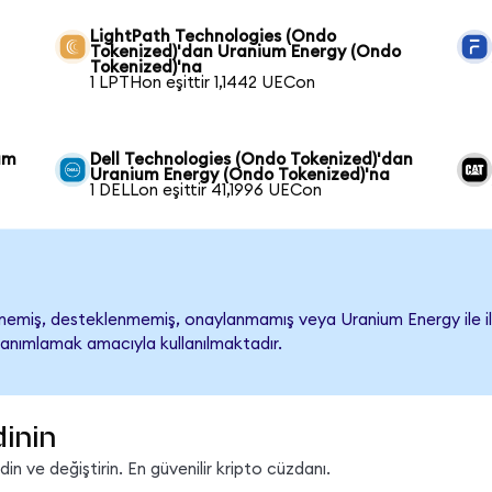
LightPath Technologies (Ondo
Tokenized)'dan Uranium Energy (Ondo
Tokenized)'na
1 LPTHon eşittir 1,1442 UECon
um
Dell Technologies (Ondo Tokenized)'dan
Uranium Energy (Ondo Tokenized)'na
1 DELLon eşittir 41,1996 UECon
emiş, desteklenmemiş, onaylanmamış veya Uranium Energy ile ilişkil
tanımlamak amacıyla kullanılmaktadır.
dinin
n ve değiştirin. En güvenilir kripto cüzdanı.