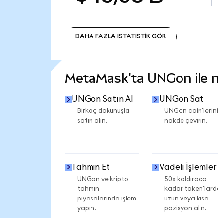
DAHA FAZLA İSTATİSTİK GÖR
DAHA FAZLA İSTATİSTİK GÖR
MetaMask'ta UNGon ile ne
UNGon Satın Al
UNGon Sat
Birkaç dokunuşla
UNGon coin'lerini
satın alın.
nakde çevirin.
Tahmin Et
Vadeli İşlemler
UNGon ve kripto
50x kaldıraca
tahmin
kadar token'lard
piyasalarında işlem
uzun veya kısa
yapın.
pozisyon alın.