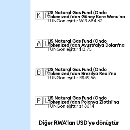
US Natural Gas Fund (Ondo
🇰🇷
Tokenized)'dan Güney Kore Wonu'na
1 UNGon eşittir ₩13.684,62
US Natural Gas Fund (Ondo
🇦🇺
Tokenized)'dan Avustralya Doları'na
1 UNGon eşittir $13,75
US Natural Gas Fund (Ondo
🇧🇷
Tokenized)'dan Brezilya Reali'na
1 UNGon eşittir R$49,55
US Natural Gas Fund (Ondo
🇵🇱
Tokenized)'dan Polonya Zlotisi'na
1 UNGon eşittir zł 36,14
Diğer RWA'ları USD'ye dönüştür