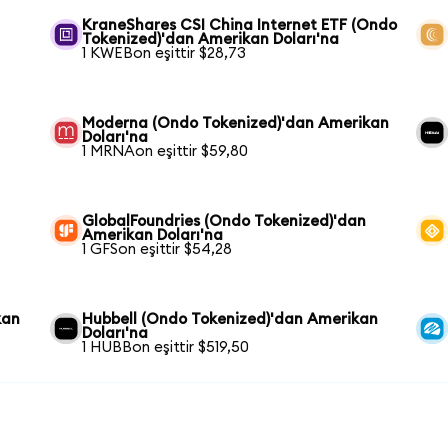
KraneShares CSI China Internet ETF (Ondo
Tokenized)'dan Amerikan Doları'na
1 KWEBon eşittir $28,73
Moderna (Ondo Tokenized)'dan Amerikan
Doları'na
1 MRNAon eşittir $59,80
GlobalFoundries (Ondo Tokenized)'dan
Amerikan Doları'na
1 GFSon eşittir $54,28
kan
Hubbell (Ondo Tokenized)'dan Amerikan
Doları'na
1 HUBBon eşittir $519,50