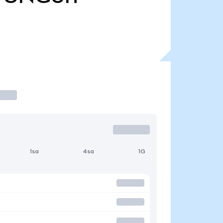
1sa
4sa
1G