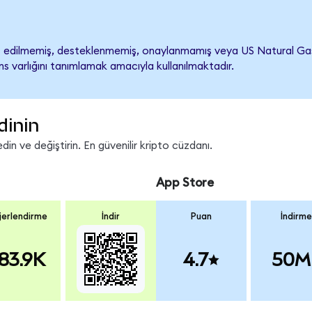
edilmemiş, desteklenmemiş, onaylanmamış veya US Natural Gas Fund
s varlığını tanımlamak amacıyla kullanılmaktadır.
dinin
n ve değiştirin. En güvenilir kripto cüzdanı.
App Store
erlendirme
İndir
Puan
İndirme
83.9K
4.7
50M