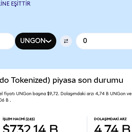
NE EŞITTIR
UNGON
do Tokenized) piyasa son durumu
l fiyatı UNGon başına $9,72. Dolaşımdaki arzı 4,74 B UNGon ve
6 B .
İŞLEM HACMI
(24S)
DOLAŞIMDAKI ARZ
$732,14 B
4,74 B