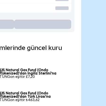
imlerinde güncel kuru
US Natural Gas Fund (Ondo

Tokenized)'dan İngiliz Sterlini'na
1 UNGon eşittir £7,20
US Natural Gas Fund (Ondo

Tokenized)'dan Türk Lirası'na
1 UNGon eşittir ₺463,62