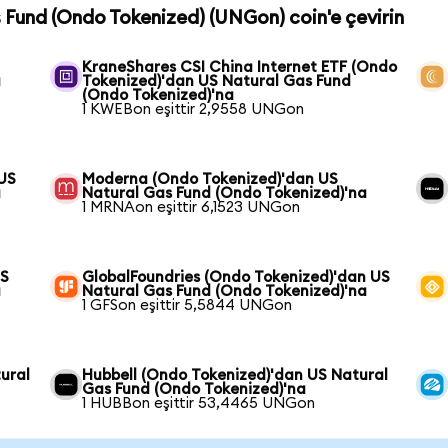
s Fund (Ondo Tokenized) (UNGon) coin'e çevirin
KraneShares CSI China Internet ETF (Ondo
a
Tokenized)'dan US Natural Gas Fund
(Ondo Tokenized)'na
1 KWEBon eşittir 2,9558 UNGon
 US
Moderna (Ondo Tokenized)'dan US
a
Natural Gas Fund (Ondo Tokenized)'na
1 MRNAon eşittir 6,1523 UNGon
US
GlobalFoundries (Ondo Tokenized)'dan US
a
Natural Gas Fund (Ondo Tokenized)'na
1 GFSon eşittir 5,5844 UNGon
ural
Hubbell (Ondo Tokenized)'dan US Natural
Gas Fund (Ondo Tokenized)'na
1 HUBBon eşittir 53,4465 UNGon