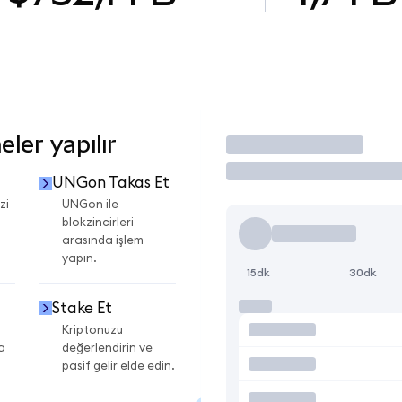
ler yapılır
İşlem Yap
UNGon Takas Et
zi
UNGon ile
blokzincirleri
arasında işlem
yapın.
15dk
30dk
Stake Et
Kriptonuzu
a
değerlendirin ve
pasif gelir elde edin.