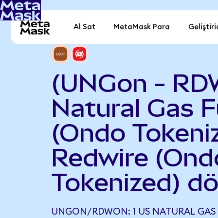
Al Sat
MetaMask Para
Geliştiri
(UNGon - RD
Natural Gas 
(Ondo Tokeniz
Redwire (Ond
Tokenized) d
UNGON/RDWON: 1 US NATURAL GAS