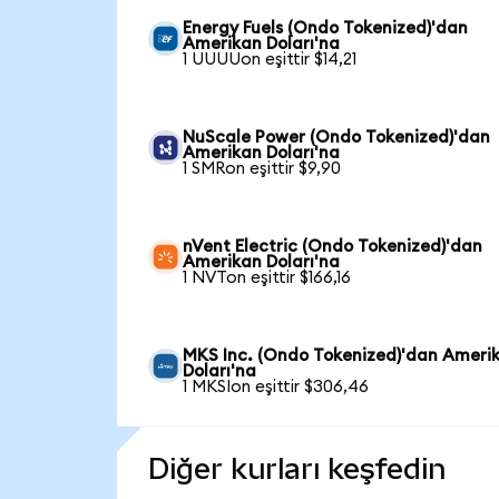
Energy Fuels (Ondo Tokenized)'dan
Amerikan Doları'na
1 UUUUon eşittir $14,21
NuScale Power (Ondo Tokenized)'dan
Amerikan Doları'na
1 SMRon eşittir $9,90
nVent Electric (Ondo Tokenized)'dan
Amerikan Doları'na
1 NVTon eşittir $166,16
MKS Inc. (Ondo Tokenized)'dan Ameri
Doları'na
1 MKSIon eşittir $306,46
Diğer kurları keşfedin