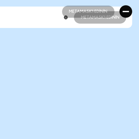
METAMASK'I EDİNİN
METAMASK'I EDİNİN
METAMASK'I EDİNİN
METAMASK'I EDİNİN