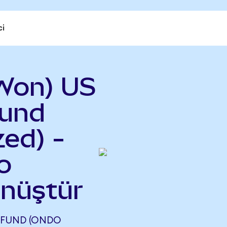
ci
Won) US
Fund
ed) -
o
önüştür
 FUND (ONDO