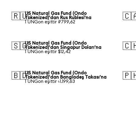
US Natural Gas Fund (Ondo
🇷🇺
🇨
Tokenized)'dan Rus Rublesi'na
1 UNGon eşittir ₽799,62
US Natural Gas Fund (Ondo
🇸🇬
🇨
Tokenized)'dan Singapur Doları'na
1 UNGon eşittir $12,42
US Natural Gas Fund (Ondo
🇧🇩
🇵
Tokenized)'dan Bangladeş Takası'na
1 UNGon eşittir ৳1.199,63