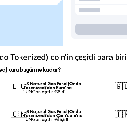
 Tokenized) coin'in çeşitli para bir
ed) kuru bugün ne kadar?
US Natural Gas Fund (Ondo
🇪🇺
🇬
Tokenized)'dan Euro'na
1 UNGon eşittir €8,41
US Natural Gas Fund (Ondo
🇨🇳
🇹
Tokenized)'dan Çin Yuanı'na
1 UNGon eşittir ¥65,58