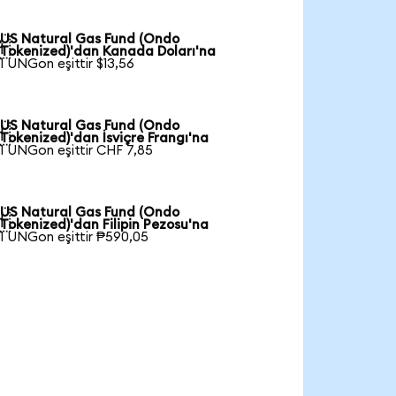
US Natural Gas Fund (Ondo

Tokenized)'dan Kanada Doları'na
1 UNGon eşittir $13,56
US Natural Gas Fund (Ondo

Tokenized)'dan İsviçre Frangı'na
1 UNGon eşittir CHF 7,85
US Natural Gas Fund (Ondo

Tokenized)'dan Filipin Pezosu'na
1 UNGon eşittir ₱590,05