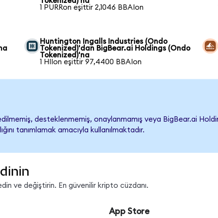
Tokenized)'na
1 PURRon eşittir 2,1046 BBAIon
Huntington Ingalls Industries (Ondo
na
Tokenized)'dan BigBear.ai Holdings (Ondo
Tokenized)'na
1 HIIon eşittir 97,4400 BBAIon
dilmemiş, desteklenmemiş, onaylanmamış veya BigBear.ai Holdings il
lığını tanımlamak amacıyla kullanılmaktadır.
dinin
in ve değiştirin. En güvenilir kripto cüzdanı.
App Store