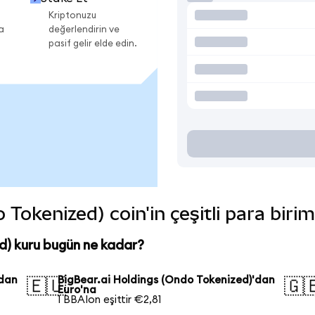
Kriptonuzu
a
değerlendirin ve
pasif gelir elde edin.
 Tokenized) coin'in çeşitli para biri
d) kuru bugün ne kadar?
'dan
BigBear.ai Holdings (Ondo Tokenized)'dan
🇪🇺
🇬
Euro'na
1 BBAIon eşittir €2,81