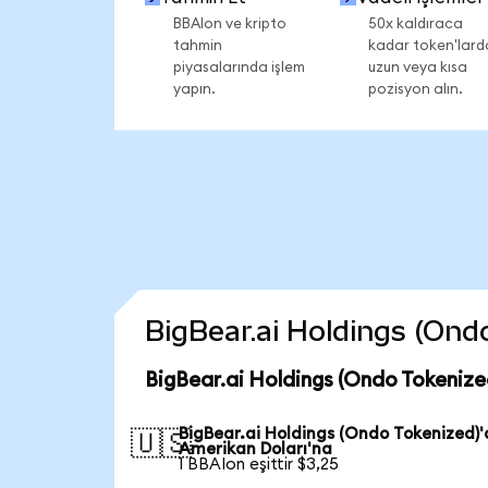
BBAIon ve kripto
50x kaldıraca
tahmin
kadar token'lard
piyasalarında işlem
uzun veya kısa
yapın.
pozisyon alın.
BigBear.ai Holdings (Ondo
BigBear.ai Holdings (Ondo Tokenize
BigBear.ai Holdings (Ondo Tokenized)
🇺🇸
Amerikan Doları'na
1 BBAIon eşittir $3,25