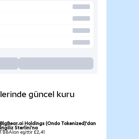
mlerinde güncel kuru
BigBear.ai Holdings (Ondo Tokenized)'dan

İngiliz Sterlini'na
1 BBAIon eşittir £2,41