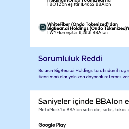
Holdings (Ondo Tokenized)'na
1 BOTZon eşittir 11,4862 BBAIon
WhiteFiber (Ondo Tokenized)'dan
BigBear.ai Holdings (Ondo Tokenized)'
1 WYFIon eşittir 8,2831 BBAIon
Sorumluluk Reddi
Bu ürün BigBear.ai Holdings tarafından ihraç e
ticari markalar yalnızca dayanak referans var
Saniyeler içinde BBAIon e
MetaMask'ta BBAIon satın alın, satın, takas ed
Google Play