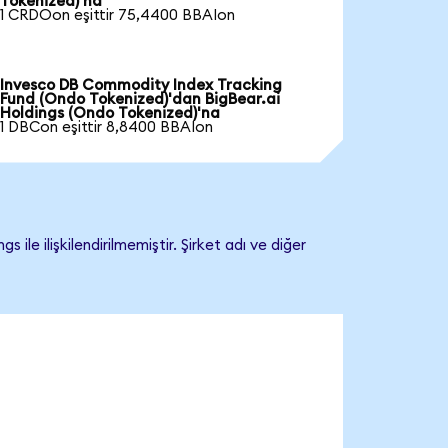
Tokenized)'na
1 CRDOon eşittir 75,4400 BBAIon
Invesco DB Commodity Index Tracking
Fund (Ondo Tokenized)'dan BigBear.ai
Holdings (Ondo Tokenized)'na
1 DBCon eşittir 8,8400 BBAIon
e ilişkilendirilmemiştir. Şirket adı ve diğer