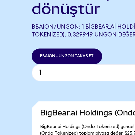
dönüştür
BBAION/UNGON: 1 BIGBEAR.AI HOLD
TOKENIZED), 0,329949 UNGON DEĞERI
BBAION - UNGON TAKAS ET
BigBear.ai Holdings (On
BigBear.ai Holdings (Ondo Tokenized) güncel 
(Ondo Tokenized) toplam piyasa değeri $25,7