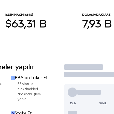
İŞLEM HACMI
(24S)
DOLAŞIMDAKI ARZ
$63,31 B
7,93 B
ler yapılır
İşlem Yap
BBAIon Takas Et
zi
BBAIon ile
blokzincirleri
arasında işlem
yapın.
15dk
30dk
Stake Et