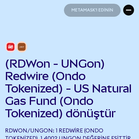
METAMASK'I EDİNİN
METAMASK'I EDİNİN
(RDWon - UNGon)
Redwire (Ondo
Tokenized) - US Natural
Gas Fund (Ondo
Tokenized) dönüştür
RDWON/UNGON: 1 REDWIRE (ONDO
TOKENIZED), 1,4002 UNGON DEĞERINE EŞITTIR