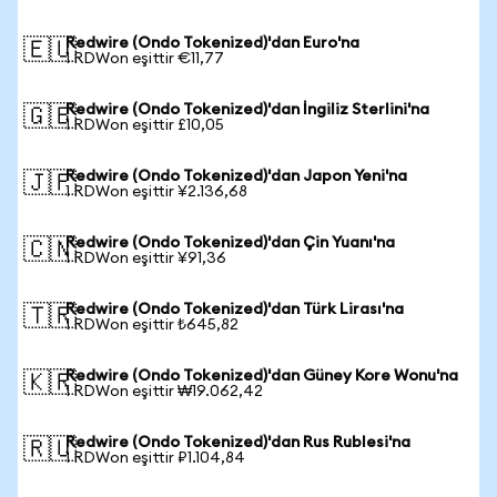
Redwire (Ondo Tokenized)'dan Euro'na
🇪🇺
1 RDWon eşittir €11,77
Redwire (Ondo Tokenized)'dan İngiliz Sterlini'na
🇬🇧
1 RDWon eşittir £10,05
Redwire (Ondo Tokenized)'dan Japon Yeni'na
🇯🇵
1 RDWon eşittir ¥2.136,68
Redwire (Ondo Tokenized)'dan Çin Yuanı'na
🇨🇳
1 RDWon eşittir ¥91,36
Redwire (Ondo Tokenized)'dan Türk Lirası'na
🇹🇷
1 RDWon eşittir ₺645,82
Redwire (Ondo Tokenized)'dan Güney Kore Wonu'na
🇰🇷
1 RDWon eşittir ₩19.062,42
Redwire (Ondo Tokenized)'dan Rus Rublesi'na
🇷🇺
1 RDWon eşittir ₽1.104,84