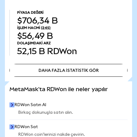
PIYASA DEĞERI
$706,34 B
İŞLEM HACMI
(24S)
$56,49 B
DOLAŞIMDAKI ARZ
52,15 B
RDWon
DAHA FAZLA İSTATİSTİK GÖR
DAHA FAZLA İSTATİSTİK GÖR
MetaMask'ta RDWon ile neler yapılır
RDWon Satın Al
Birkaç dokunuşla satın alın.
RDWon Sat
RDWon coin'lerinizi nakde çevirin.