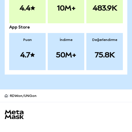
4.4
10M+
483.9K
App Store
Puan
İndirme
Değerlendirme
4.7
50M+
75.8K
RDWon/UNGon
MetaMask site alt bilgisi