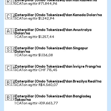
Caterpillar (Ondo Tokenized)'dan Rus Rublesi'na
🇷🇺
1 CATon eşittir ₽71.844,96
Caterpillar (Ondo Tokenized)'dan Kanada Doları'na
🇨🇦
1 CATon eşittir $1.242,94
Caterpillar (Ondo Tokenized)'dan Avustralya
🇦🇺
Doları'na
1 CATon eşittir $1.257,44
Caterpillar (Ondo Tokenized)'dan Singapur
🇸🇬
Doları'na
1 CATon eşittir $1.136,08
Caterpillar (Ondo Tokenized)'dan İsviçre Frangı'na
🇨🇭
1 CATon eşittir CHF 715,45
Caterpillar (Ondo Tokenized)'dan Brezilya Reali'na
🇧🇷
1 CATon eşittir R$4.560,07
Caterpillar (Ondo Tokenized)'dan Bangladeş
🇧🇩
Takası'na
1 CATon eşittir ৳109.663,77