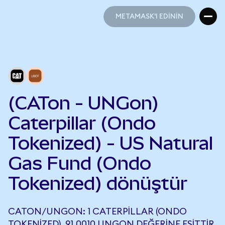
METAMASK'I EDİNİN
METAMASK'I EDİNİN
(CATon - UNGon)
Caterpillar (Ondo
Tokenized) - US Natural
Gas Fund (Ondo
Tokenized) dönüştür
CATON/UNGON: 1 CATERPILLAR (ONDO
TOKENIZED), 91,0010 UNGON DEĞERINE EŞITTIR