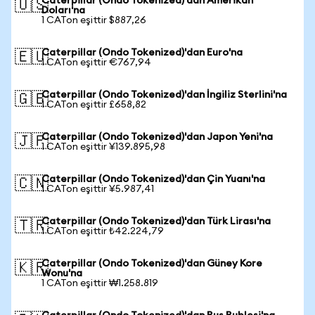
Caterpillar (Ondo Tokenized)'dan Amerikan
🇺🇸
Doları'na
1 CATon eşittir $887,26
Caterpillar (Ondo Tokenized)'dan Euro'na
🇪🇺
1 CATon eşittir €767,94
Caterpillar (Ondo Tokenized)'dan İngiliz Sterlini'na
🇬🇧
1 CATon eşittir £658,82
Caterpillar (Ondo Tokenized)'dan Japon Yeni'na
🇯🇵
1 CATon eşittir ¥139.895,98
Caterpillar (Ondo Tokenized)'dan Çin Yuanı'na
🇨🇳
1 CATon eşittir ¥5.987,41
Caterpillar (Ondo Tokenized)'dan Türk Lirası'na
🇹🇷
1 CATon eşittir ₺42.224,79
Caterpillar (Ondo Tokenized)'dan Güney Kore
🇰🇷
Wonu'na
1 CATon eşittir ₩1.258.819