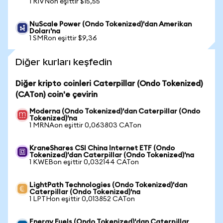
1 RIVNon eşittir $15,55
NuScale Power (Ondo Tokenized)'dan Amerikan
Doları'na
1 SMRon eşittir $9,36
Diğer kurları keşfedin
Diğer kripto coinleri Caterpillar (Ondo Tokenized)
(CATon) coin'e çevirin
Moderna (Ondo Tokenized)'dan Caterpillar (Ondo
Tokenized)'na
1 MRNAon eşittir 0,063803 CATon
KraneShares CSI China Internet ETF (Ondo
Tokenized)'dan Caterpillar (Ondo Tokenized)'na
1 KWEBon eşittir 0,032144 CATon
LightPath Technologies (Ondo Tokenized)'dan
Caterpillar (Ondo Tokenized)'na
1 LPTHon eşittir 0,013852 CATon
Energy Fuels (Ondo Tokenized)'dan Caterpillar