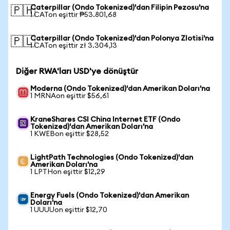
Caterpillar (Ondo Tokenized)'dan Filipin Pezosu'na
🇵🇭
1 CATon eşittir ₱53.801,68
Caterpillar (Ondo Tokenized)'dan Polonya Zlotisi'na
🇵🇱
1 CATon eşittir zł 3.304,13
Diğer RWA'ları USD'ye dönüştür
Moderna (Ondo Tokenized)'dan Amerikan Doları'na
1 MRNAon eşittir $56,61
KraneShares CSI China Internet ETF (Ondo
Tokenized)'dan Amerikan Doları'na
1 KWEBon eşittir $28,52
LightPath Technologies (Ondo Tokenized)'dan
Amerikan Doları'na
1 LPTHon eşittir $12,29
Energy Fuels (Ondo Tokenized)'dan Amerikan
Doları'na
1 UUUUon eşittir $12,70