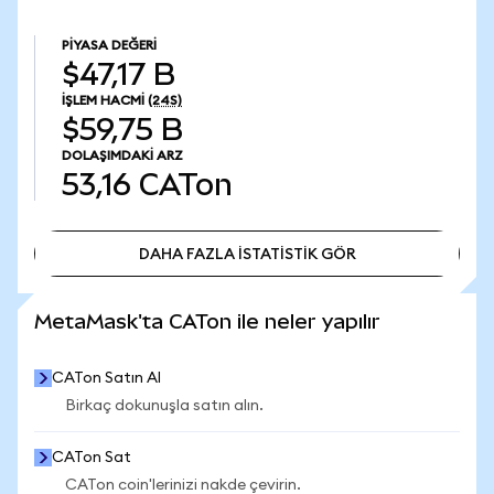
PIYASA DEĞERI
$47,17 B
İŞLEM HACMI
(24S)
$59,75 B
DOLAŞIMDAKI ARZ
53,16
CATon
DAHA FAZLA İSTATİSTİK GÖR
DAHA FAZLA İSTATİSTİK GÖR
MetaMask'ta CATon ile neler yapılır
CATon Satın Al
Birkaç dokunuşla satın alın.
CATon Sat
CATon coin'lerinizi nakde çevirin.