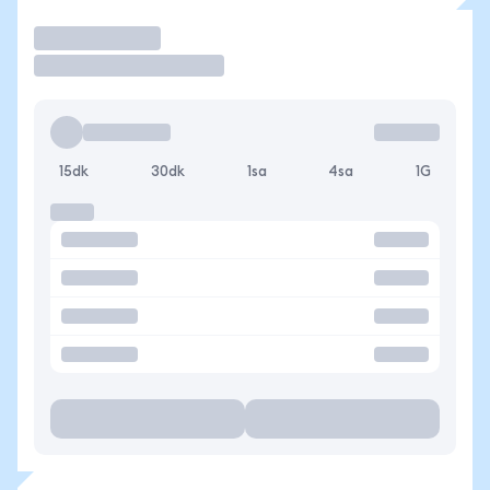
İşlem Yap
15dk
30dk
1sa
4sa
1G