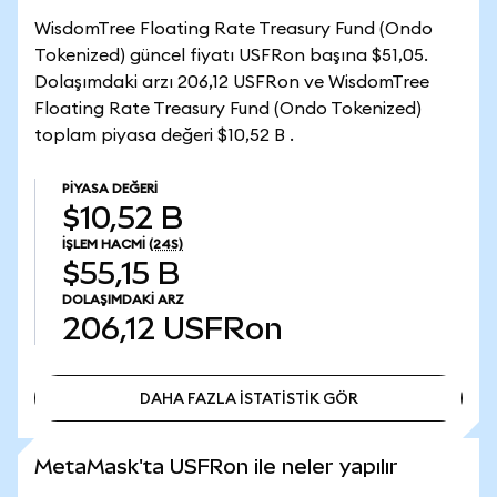
WisdomTree Floating Rate Treasury Fund (Ondo
Tokenized) güncel fiyatı USFRon başına $51,05.
Dolaşımdaki arzı 206,12 USFRon ve WisdomTree
Floating Rate Treasury Fund (Ondo Tokenized)
toplam piyasa değeri $10,52 B .
PIYASA DEĞERI
$10,52 B
İŞLEM HACMI
(24S)
$55,15 B
DOLAŞIMDAKI ARZ
206,12
USFRon
DAHA FAZLA İSTATİSTİK GÖR
DAHA FAZLA İSTATİSTİK GÖR
MetaMask'ta USFRon ile neler yapılır