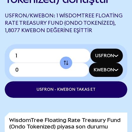
USFRON/KWEBON: 1 WISDOMTREE FLOATING
RATE TREASURY FUND (ONDO TOKENIZED),
1,8077 KWEBON DEĞERINE EŞITTIR
USFRON
KWEBON
USFRON - KWEBON TAKAS ET
WisdomTree Floating Rate Treasury Fund
(Ondo Tokenized) piyasa son durumu