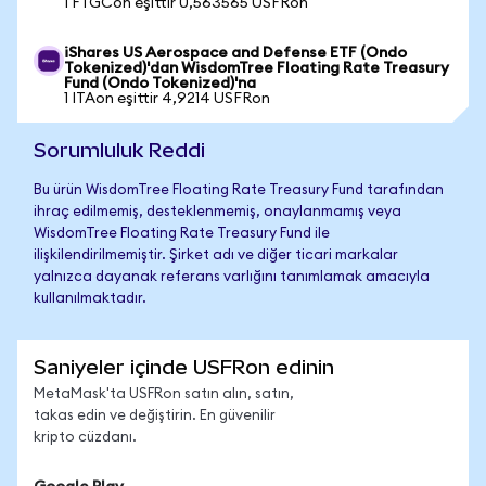
1 FTGCon eşittir 0,563565 USFRon
iShares US Aerospace and Defense ETF (Ondo
Tokenized)'dan WisdomTree Floating Rate Treasury
Fund (Ondo Tokenized)'na
1 ITAon eşittir 4,9214 USFRon
Sorumluluk Reddi
Bu ürün WisdomTree Floating Rate Treasury Fund tarafından
ihraç edilmemiş, desteklenmemiş, onaylanmamış veya
WisdomTree Floating Rate Treasury Fund ile
ilişkilendirilmemiştir. Şirket adı ve diğer ticari markalar
yalnızca dayanak referans varlığını tanımlamak amacıyla
kullanılmaktadır.
Saniyeler içinde USFRon edinin
MetaMask'ta USFRon satın alın, satın,
takas edin ve değiştirin. En güvenilir
kripto cüzdanı.