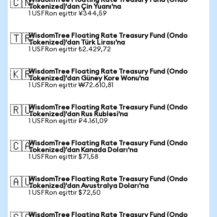
WisdomTree Floating Rate Treasury Fund (Ondo
🇨🇳
Tokenized)'dan Çin Yuanı'na
1 USFRon eşittir ¥344,59
WisdomTree Floating Rate Treasury Fund (Ondo
🇹🇷
Tokenized)'dan Türk Lirası'na
1 USFRon eşittir ₺2.429,72
WisdomTree Floating Rate Treasury Fund (Ondo
🇰🇷
Tokenized)'dan Güney Kore Wonu'na
1 USFRon eşittir ₩72.610,81
WisdomTree Floating Rate Treasury Fund (Ondo
🇷🇺
Tokenized)'dan Rus Rublesi'na
1 USFRon eşittir ₽4.161,09
WisdomTree Floating Rate Treasury Fund (Ondo
🇨🇦
Tokenized)'dan Kanada Doları'na
1 USFRon eşittir $71,58
WisdomTree Floating Rate Treasury Fund (Ondo
🇦🇺
Tokenized)'dan Avustralya Doları'na
1 USFRon eşittir $72,50
WisdomTree Floating Rate Treasury Fund (Ondo