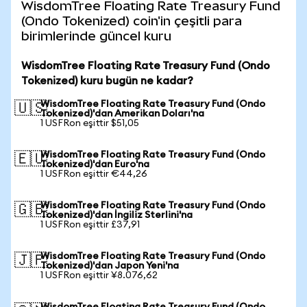
WisdomTree Floating Rate Treasury Fund
(Ondo Tokenized) coin'in çeşitli para
birimlerinde güncel kuru
WisdomTree Floating Rate Treasury Fund (Ondo
Tokenized) kuru bugün ne kadar?
WisdomTree Floating Rate Treasury Fund (Ondo
🇺🇸
Tokenized)'dan Amerikan Doları'na
1 USFRon eşittir $51,05
WisdomTree Floating Rate Treasury Fund (Ondo
🇪🇺
Tokenized)'dan Euro'na
1 USFRon eşittir €44,26
WisdomTree Floating Rate Treasury Fund (Ondo
🇬🇧
Tokenized)'dan İngiliz Sterlini'na
1 USFRon eşittir £37,91
WisdomTree Floating Rate Treasury Fund (Ondo
🇯🇵
Tokenized)'dan Japon Yeni'na
1 USFRon eşittir ¥8.076,62