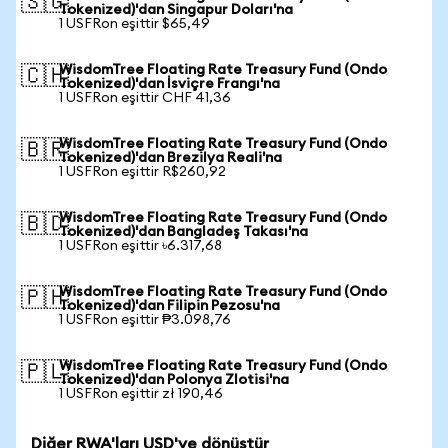
🇸🇬
Tokenized)'dan Singapur Doları'na
1 USFRon eşittir $65,49
WisdomTree Floating Rate Treasury Fund (Ondo
🇨🇭
Tokenized)'dan İsviçre Frangı'na
1 USFRon eşittir CHF 41,36
WisdomTree Floating Rate Treasury Fund (Ondo
🇧🇷
Tokenized)'dan Brezilya Reali'na
1 USFRon eşittir R$260,92
WisdomTree Floating Rate Treasury Fund (Ondo
🇧🇩
Tokenized)'dan Bangladeş Takası'na
1 USFRon eşittir ৳6.317,68
WisdomTree Floating Rate Treasury Fund (Ondo
🇵🇭
Tokenized)'dan Filipin Pezosu'na
1 USFRon eşittir ₱3.098,76
WisdomTree Floating Rate Treasury Fund (Ondo
🇵🇱
Tokenized)'dan Polonya Zlotisi'na
1 USFRon eşittir zł 190,46
Diğer RWA'ları USD'ye dönüştür