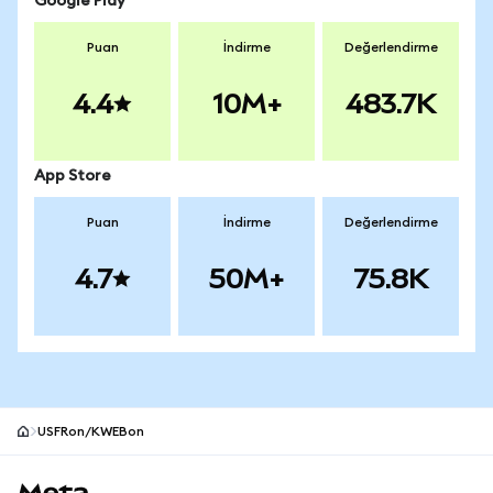
Google Play
Puan
İndirme
Değerlendirme
4.4
10M+
483.7K
App Store
Puan
İndirme
Değerlendirme
4.7
50M+
75.8K
USFRon/KWEBon
MetaMask site alt bilgisi