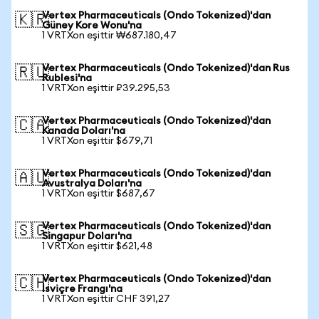
Vertex Pharmaceuticals (Ondo Tokenized)'dan
🇰🇷
Güney Kore Wonu'na
1 VRTXon eşittir ₩687.180,47
Vertex Pharmaceuticals (Ondo Tokenized)'dan Rus
🇷🇺
Rublesi'na
1 VRTXon eşittir ₽39.295,53
Vertex Pharmaceuticals (Ondo Tokenized)'dan
🇨🇦
Kanada Doları'na
1 VRTXon eşittir $679,71
Vertex Pharmaceuticals (Ondo Tokenized)'dan
🇦🇺
Avustralya Doları'na
1 VRTXon eşittir $687,67
Vertex Pharmaceuticals (Ondo Tokenized)'dan
🇸🇬
Singapur Doları'na
1 VRTXon eşittir $621,48
Vertex Pharmaceuticals (Ondo Tokenized)'dan
🇨🇭
İsviçre Frangı'na
1 VRTXon eşittir CHF 391,27