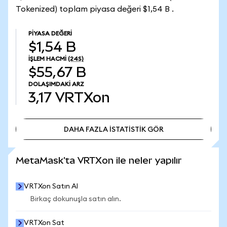
Tokenized) toplam piyasa değeri $1,54 B .
PIYASA DEĞERI
$1,54 B
İŞLEM HACMI
(24S)
$55,67 B
DOLAŞIMDAKI ARZ
3,17
VRTXon
DAHA FAZLA İSTATİSTİK GÖR
DAHA FAZLA İSTATİSTİK GÖR
MetaMask'ta VRTXon ile neler yapılır
VRTXon Satın Al
Birkaç dokunuşla satın alın.
VRTXon Sat