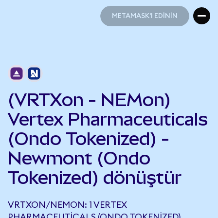
METAMASK'I EDİNİN
METAMASK'I EDİNİN
(VRTXon - NEMon)
Vertex Pharmaceuticals
(Ondo Tokenized) -
Newmont (Ondo
Tokenized) dönüştür
VRTXON/NEMON: 1 VERTEX
PHARMACEUTICALS (ONDO TOKENIZED),