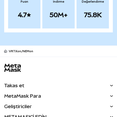
Puan
İndirme
Değerlendirme
4.7
50M+
75.8K
VRTXon/NEMon
MetaMask site alt bilgisi
Takas et
Takas İşlemleri
MetaMask Para
Tahmin Et
YENİ
Kripto Al
Geliştiriciler
Perps
YENİ
MetaMask Kart
Dökümantasyon
METAMASK'İ EDİN