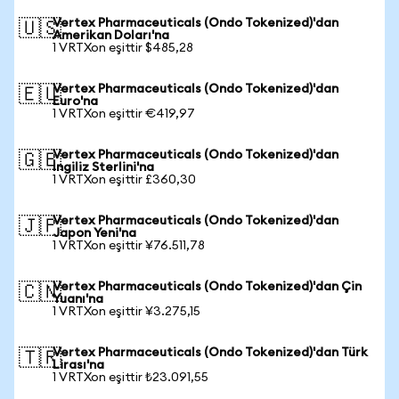
Vertex Pharmaceuticals (Ondo Tokenized)'dan
🇺🇸
Amerikan Doları'na
1 VRTXon eşittir $485,28
Vertex Pharmaceuticals (Ondo Tokenized)'dan
🇪🇺
Euro'na
1 VRTXon eşittir €419,97
Vertex Pharmaceuticals (Ondo Tokenized)'dan
🇬🇧
İngiliz Sterlini'na
1 VRTXon eşittir £360,30
Vertex Pharmaceuticals (Ondo Tokenized)'dan
🇯🇵
Japon Yeni'na
1 VRTXon eşittir ¥76.511,78
Vertex Pharmaceuticals (Ondo Tokenized)'dan Çin
🇨🇳
Yuanı'na
1 VRTXon eşittir ¥3.275,15
Vertex Pharmaceuticals (Ondo Tokenized)'dan Türk
🇹🇷
Lirası'na
1 VRTXon eşittir ₺23.091,55