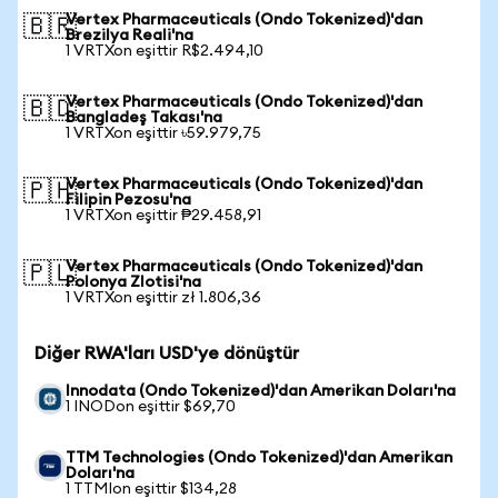
Vertex Pharmaceuticals (Ondo Tokenized)'dan
🇧🇷
Brezilya Reali'na
1 VRTXon eşittir R$2.494,10
Vertex Pharmaceuticals (Ondo Tokenized)'dan
🇧🇩
Bangladeş Takası'na
1 VRTXon eşittir ৳59.979,75
Vertex Pharmaceuticals (Ondo Tokenized)'dan
🇵🇭
Filipin Pezosu'na
1 VRTXon eşittir ₱29.458,91
Vertex Pharmaceuticals (Ondo Tokenized)'dan
🇵🇱
Polonya Zlotisi'na
1 VRTXon eşittir zł 1.806,36
Diğer RWA'ları USD'ye dönüştür
Innodata (Ondo Tokenized)'dan Amerikan Doları'na
1 INODon eşittir $69,70
TTM Technologies (Ondo Tokenized)'dan Amerikan
Doları'na
1 TTMIon eşittir $134,28