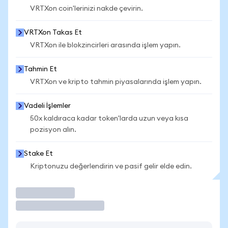
VRTXon coin'lerinizi nakde çevirin.
VRTXon Takas Et
VRTXon ile blokzincirleri arasında işlem yapın.
Tahmin Et
VRTXon ve kripto tahmin piyasalarında işlem yapın.
Vadeli İşlemler
50x kaldıraca kadar token'larda uzun veya kısa
pozisyon alın.
Stake Et
Kriptonuzu değerlendirin ve pasif gelir elde edin.
İşlem Yap